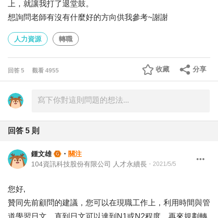
上，就讓我打了退堂鼓。
想詢問老師有沒有什麼好的方向供我參考~謝謝
人力資源
轉職
收藏
分享
回答
5
觀看
4955
回答
5
則
鍾文雄
・
關注
104資訊科技股份有限公司 人才永續長
・
2021/5/5
您好,
贊同先前顧問的建議，您可以在現職工作上，利用時間與管
道學習日文，直到日文可以達到N1或N2程度，再來規劃轉