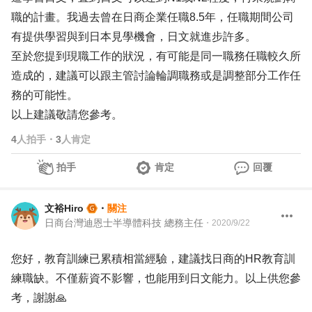
職的計畫。我過去曾在日商企業任職8.5年，任職期間公司
有提供學習與到日本見學機會，日文就進步許多。
至於您提到現職工作的狀況，有可能是同一職務任職較久所
造成的，建議可以跟主管討論輪調職務或是調整部分工作任
務的可能性。
以上建議敬請您參考。
4
人拍手
・
3
人肯定
拍手
肯定
回覆
文裕Hiro
・
關注
日商台灣迪恩士半導體科技 總務主任
・
2020/9/22
您好，教育訓練已累積相當經驗，建議找日商的HR教育訓
練職缺。不僅薪資不影響，也能用到日文能力。以上供您參
考，謝謝🙏