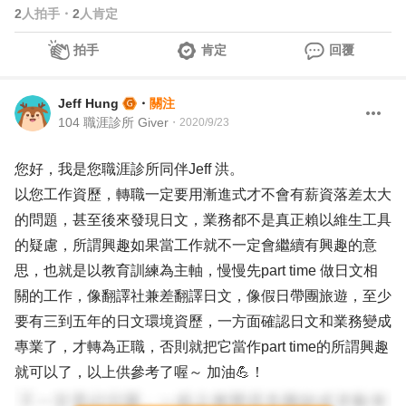
2
人拍手
・
2
人肯定
拍手
肯定
回覆
Jeff Hung
・
關注
104 職涯診所 Giver
・
2020/9/23
您好，我是您職涯診所同伴Jeff 洪。
以您工作資歷，轉職一定要用漸進式才不會有薪資落差太大
的問題，甚至後來發現日文，業務都不是真正賴以維生工具
的疑慮，所謂興趣如果當工作就不一定會繼續有興趣的意
思，也就是以教育訓練為主軸，慢慢先part time 做日文相
關的工作，像翻譯社兼差翻譯日文，像假日帶團旅遊，至少
要有三到五年的日文環境資歷，一方面確認日文和業務變成
專業了，才轉為正職，否則就把它當作part time的所謂興趣
就可以了，以上供參考了喔～ 加油💪！