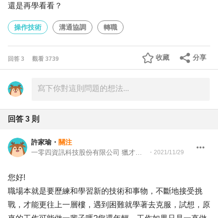
還是再學看看？
操作技術
溝通協調
轉職
收藏
分享
回答
3
觀看
3739
回答
3
則
許家瑜
・
關注
一零四資訊科技股份有限公司 獵才顧問
・
2021/11/29
您好!
職場本就是要歷練和學習新的技術和事物，不斷地接受挑
戰，才能更往上一層樓，遇到困難就學著去克服，試想，原