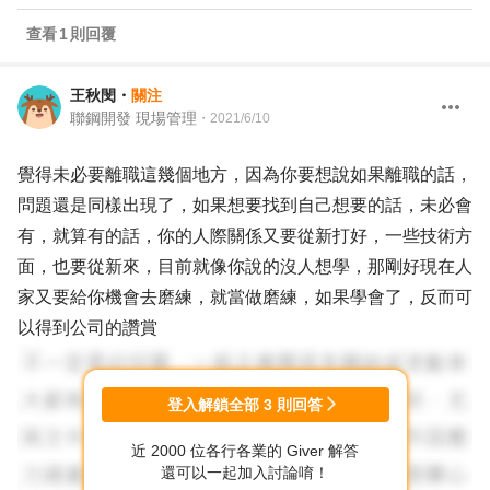
查看
1
則回覆
王秋閔
・
關注
聯鋼開發 現場管理
・
2021/6/10
覺得未必要離職這幾個地方，因為你要想說如果離職的話，
問題還是同樣出現了，如果想要找到自己想要的話，未必會
有，就算有的話，你的人際關係又要從新打好，一些技術方
面，也要從新來，目前就像你說的沒人想學，那剛好現在人
家又要給你機會去磨練，就當做磨練，如果學會了，反而可
以得到公司的讚賞
登入解鎖全部
3
則回答
近 2000 位各行各業的 Giver 解答
還可以一起加入討論唷！