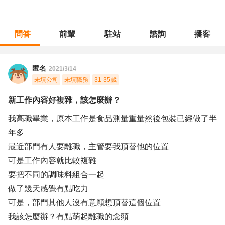
問答
前輩
駐站
諮詢
播客
職涯診所
/
操作技術
/
新工作內容好複雜，該怎麼辦？
匿名
2021/3/14
未填公司
未填職務
31-35歲
新工作內容好複雜，該怎麼辦？
我高職畢業，原本工作是食品測量重量然後包裝已經做了半
年多
最近部門有人要離職，主管要我頂替他的位置
可是工作內容就比較複雜
要把不同的調味料組合一起
做了幾天感覺有點吃力
可是，部門其他人沒有意願想頂替這個位置
我該怎麼辦？有點萌起離職的念頭