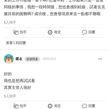
來的工作可能做一輩子嗎?您還年輕，工作如果只是一直做
同樣的事情，我想一段時間後，您也會感到枯燥，試著去克
服目前的困難嗎? 成功後，您會發現原來這一點都不難喔
1
人拍手
拍手
肯定
回覆
查看
1
則回覆
匿名
・
2021/3/14
原發問者
好的
我也是想再試試看
其實主管人很好
1
人拍手
拍手
肯定
回覆