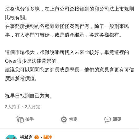
法務也分很多塊，在上市公司會接觸到的和公司法上市規則
比較有關。
在事務所接到的各種奇奇怪怪案例都有，除了一般刑事民
事，有人專門打離婚，或是遺產繼承，各式各樣都有。
這個市場很大，很難說哪塊切入未來比較好，畢竟這裡的
Giver很少是法律背景的。
建議您可以問問您的師長或是學長，他們的意見會更有可信
度與參考價值。
祝早日找到自己方向。
2
人拍手
・
2
人肯定
拍手
肯定
回覆
張精言
・
關注