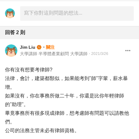
回答
2
則
Jim Liu
・
關注
大學講師 半導體產業顧問 大學講師
・
2021/3/26
你有沒有想要考律師?
法律，會計，建築都類似，如果能考到"師"字輩，薪水暴
增。
如果沒有，你在事務所做二十年，你還是比你年輕律師
的"助理"。
畢竟事務所有很多現成律師，想考慮師有問題可以請教他
們。
公司的法務主管未必有律師資格。