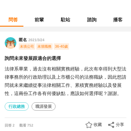
問答
前輩
駐站
諮詢
播客
職涯診所
/
行政總務
/
詢問未來發展跟適合的選擇
匿名
2021/3/24
未填公司
未填職務
36-40歲
詢問未來發展跟適合的選擇
法律系畢業，過去沒有相關實務經驗，此次有幸得到大型法
律事務所的行政助理以及上市櫃公司的法務職缺，因此想請
問就未來繼續從事法律相關工作、累積實務經驗以及發展
性，這兩份工作各有何優缺點，應該如何選擇呢？謝謝。
行政總務
職涯發展
收藏
分享
回答
2
觀看
752