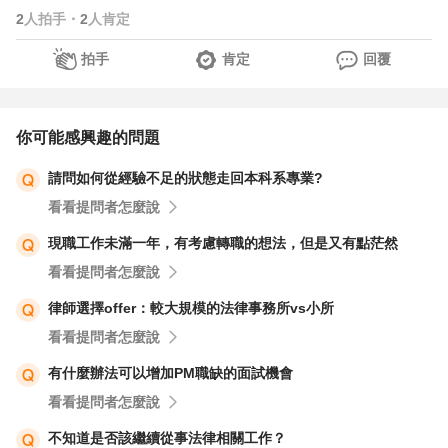
2
人拍手
・
2
人肯定
拍手
肯定
回覆
你可能感興趣的問題
請問如何從經驗不足的狀態走回本科系專業?
看看提問者怎麼說
現職工作未滿一年，有考慮轉職的想法，但是又有點茫然
看看提問者怎麼說
律師選擇offer：較大規模的法律事務所vs小所
看看提問者怎麼說
有什麼辦法可以增加PM職缺的面試機會
看看提問者怎麼說
不知道是否該繼續從事法律相關工作？