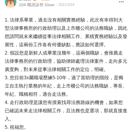
104 職涯診所 Giver
・
2021/3/24
1. 法律系畢業，過去沒有相關實務經驗，此次有幸得到大
型法律事務所的行政助理以及上市櫃公司的法務職缺，因此
想請問就未來繼續從事法律相關工作、累積實務經驗以及發
展性，這兩份工作各有何優缺點，應該如何選擇。
2. 假設您是新鮮人或畢業沒幾年，這兩個職缺，會推薦走
法律事務所的行政助理，協助律師處理法律案件，走向多元
廣度夠，對未來從事法律相關工作的定位，明確。
3. 您目前3x屬職場歷練5-10年，過了當助理的階段，是獨
立自主執行業務的年紀，走上市櫃公司的法務職缺，專長、
年紀、職稱相符，適合走法務。
4. 走行政助理是讓您有摸索找尋法務路線的機會，如果您
已確認未來走法律相關工作，且法務也是選項，那就直接進
入。
5. 祝福您。