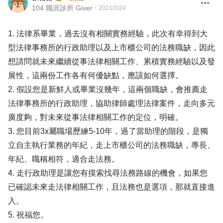
104 職涯診所 Giver
・
2021/3/24
1. 法律系畢業，過去沒有相關實務經驗，此次有幸得到大
型法律事務所的行政助理以及上市櫃公司的法務職缺，因此
想請問就未來繼續從事法律相關工作、累積實務經驗以及發
展性，這兩份工作各有何優缺點，應該如何選擇。
2. 假設您是新鮮人或畢業沒幾年，這兩個職缺，會推薦走
法律事務所的行政助理，協助律師處理法律案件，走向多元
廣度夠，對未來從事法律相關工作的定位，明確。
3. 您目前3x屬職場歷練5-10年，過了當助理的階段，是獨
立自主執行業務的年紀，走上市櫃公司的法務職缺，專長、
年紀、職稱相符，適合走法務。
4. 走行政助理是讓您有摸索找尋法務路線的機會，如果您
已確認未來走法律相關工作，且法務也是選項，那就直接進
入。
5. 祝福您。