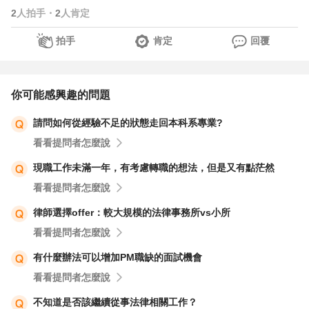
2
人拍手
・
2
人肯定
拍手
肯定
回覆
你可能感興趣的問題
請問如何從經驗不足的狀態走回本科系專業?
看看提問者怎麼說
現職工作未滿一年，有考慮轉職的想法，但是又有點茫然
看看提問者怎麼說
律師選擇offer：較大規模的法律事務所vs小所
看看提問者怎麼說
有什麼辦法可以增加PM職缺的面試機會
看看提問者怎麼說
不知道是否該繼續從事法律相關工作？