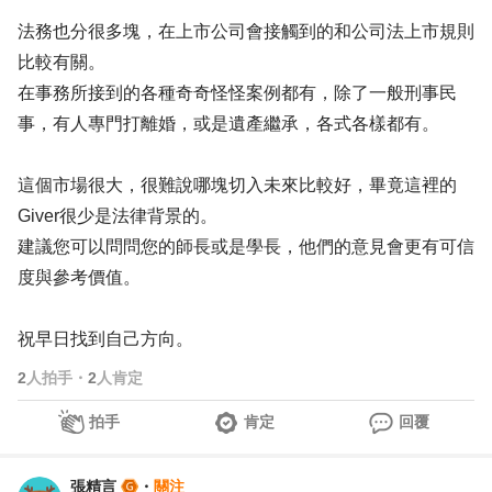
法務也分很多塊，在上市公司會接觸到的和公司法上市規則
比較有關。
在事務所接到的各種奇奇怪怪案例都有，除了一般刑事民
事，有人專門打離婚，或是遺產繼承，各式各樣都有。
這個市場很大，很難說哪塊切入未來比較好，畢竟這裡的
Giver很少是法律背景的。
建議您可以問問您的師長或是學長，他們的意見會更有可信
度與參考價值。
祝早日找到自己方向。
2
人拍手
・
2
人肯定
拍手
肯定
回覆
張精言
・
關注