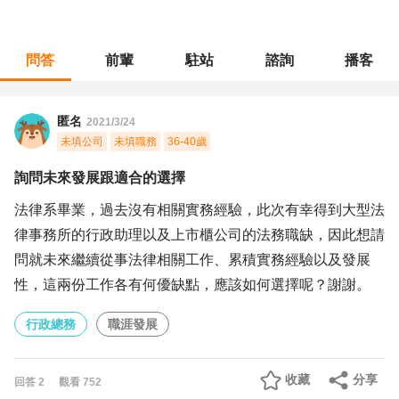
問答
前輩
駐站
諮詢
播客
職涯診所
/
行政總務
/
詢問未來發展跟適合的選擇
匿名
2021/3/24
未填公司
未填職務
36-40歲
詢問未來發展跟適合的選擇
法律系畢業，過去沒有相關實務經驗，此次有幸得到大型法
律事務所的行政助理以及上市櫃公司的法務職缺，因此想請
問就未來繼續從事法律相關工作、累積實務經驗以及發展
性，這兩份工作各有何優缺點，應該如何選擇呢？謝謝。
行政總務
職涯發展
收藏
分享
回答
2
觀看
752