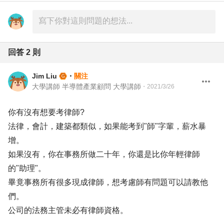
回答
2
則
Jim Liu
・
關注
大學講師 半導體產業顧問 大學講師
・
2021/3/26
你有沒有想要考律師?
法律，會計，建築都類似，如果能考到"師"字輩，薪水暴
增。
如果沒有，你在事務所做二十年，你還是比你年輕律師
的"助理"。
畢竟事務所有很多現成律師，想考慮師有問題可以請教他
們。
公司的法務主管未必有律師資格。