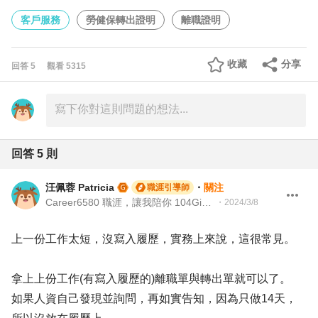
客戶服務
勞健保轉出證明
離職證明
收藏
分享
回答
5
觀看
5315
回答
5
則
汪佩蓉 Patricia
・
關注
職涯引導師
Career6580 職涯，讓我陪你 104Giver 職涯引導師 第003202410073號 | NCDA X PMP X MBA
・
2024/3/8
上一份工作太短，沒寫入履歷，實務上來說，這很常見。
拿上上份工作(有寫入履歷的)離職單與轉出單就可以了。
如果人資自己發現並詢問，再如實告知，因為只做14天，