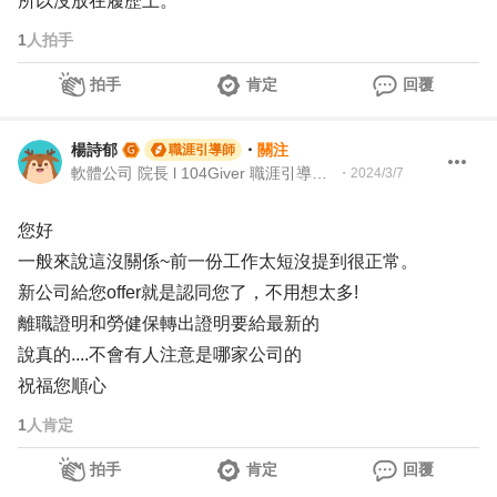
所以沒放在履歷上。
1
人拍手
拍手
肯定
回覆
楊詩郁
・
關注
職涯引導師
軟體公司 院長 l 104Giver 職涯引導師 第003202410010號
・
2024/3/7
您好
一般來說這沒關係~前一份工作太短沒提到很正常。
新公司給您offer就是認同您了，不用想太多!
離職證明和勞健保轉出證明要給最新的
說真的....不會有人注意是哪家公司的
祝福您順心
1
人肯定
拍手
肯定
回覆