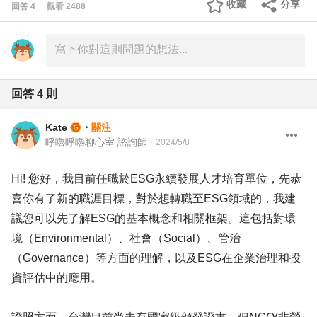
收藏
分享
回答
4
觀看
2488
回答
4
則
Kate
・
關注
呼嚕呼嚕聊心室 諮詢師
・
2024/5/8
Hi! 您好，我目前任職於ESG永續發展人才培育單位，先恭
喜你有了新的職涯目標，對於想轉職至ESG領域的，我建
議您可以先了解ESG的基本概念和相關框架。這包括對環
境（Environmental）、社會（Social）、管治
（Governance）等方面的理解，以及ESG在企業治理和投
資評估中的應用。