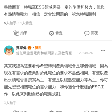
整體而言，轉職至ESG領域需要一定的準備和努力，但您
有熱情和毅力，相信一定會沒問題的，祝您轉職順利！
5
人拍手
・
1
人肯定
拍手
肯定
回覆
孫家偉
・
關注
曾任職旅遊電商和顧問業以及教育產業 曾擔任人資法務 PM等職務
・
2024/4/26
其實我認爲這要看你希望轉到產業領域會是哪個領域，因為
現在有需求的產業對於此職位的要求不盡然相同。有些以產
出永續報告書撰寫為主、有些是以碳盤查能力等為主。你可
能先想想相關職位的需求能力，和你適合什麼樣的ESG工
作，以此來判斷自己的職涯規劃。
1
人拍手