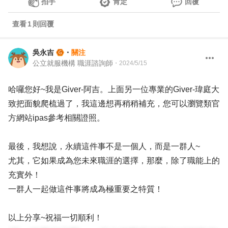
拍手
肯定
回覆
查看
1
則回覆
吳永吉
・
關注
公立就服機構 職涯諮詢師
・
2024/5/15
哈囉您好~我是Giver-阿吉。上面另一位專業的Giver-瑋庭大
致把面貌爬梳過了，我這邊想再稍稍補充，您可以瀏覽類官
方網站ipas參考相關證照。
最後，我想說，永續這件事不是一個人，而是一群人~
尤其，它如果成為您未來職涯的選擇，那麼，除了職能上的
充實外！
一群人一起做這件事將成為極重要之特質！
以上分享~祝福一切順利！