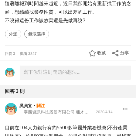
隨著離報到時間越來越近，近日我卻開始有重新找工作的念
頭，想續續找業務性質，可以出差的工作。
不曉得這份工作該放棄還是先做再說?
外派
錄取選擇
收藏
分享
回答
3
觀看
3847
回答
3
則
吳貞宜
・
關注
一零四資訊科技股份有限公司 獵才顧問
・
2020/4/14
目前在104人力銀行有約5500多筆國外業務機會(不分產業