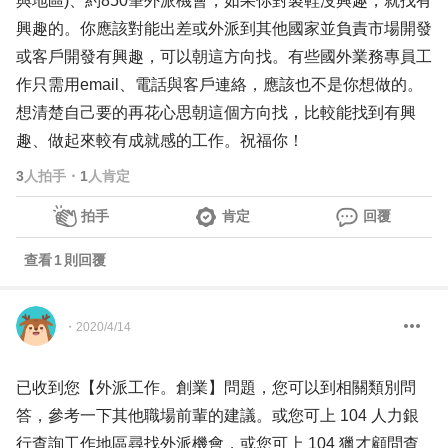
與地區)、約850筆外派機會，如果你對製鞋沒興趣，就找有
興趣的。你應該對能出差或外派到其他國家並負責市場開發
或客戶開發有興趣，可以朝這方向找。有些國外業務專員工
作只需用email、電話與客戶連絡，應該也不是你想做的。
想清楚自己要的再花心思朝這個方向找，比較能找到有興
趣、做起來較有成就感的工作。祝福你！
3
人拍手
・
1
人肯定
拍手
肯定
回覆
查看
1
則回覆
・
2020/4/14
已收到您【外派工作。創業】問題，您可以到相關類別問
答，參考一下其他職場前輩的建議。或您可上 104 人力銀
行查詢工作地區尋找外派機會，或您可上 104 獵才顧問查