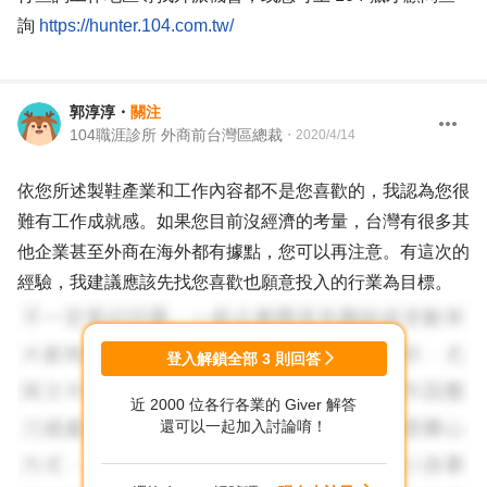
詢
https://hunter.104.com.tw/
郭淳淳
・
關注
104職涯診所 外商前台灣區總裁
・
2020/4/14
依您所述製鞋產業和工作內容都不是您喜歡的，我認為您很
難有工作成就感。如果您目前沒經濟的考量，台灣有很多其
他企業甚至外商在海外都有據點，您可以再注意。有這次的
經驗，我建議應該先找您喜歡也願意投入的行業為目標。
登入解鎖全部
3
則回答
近 2000 位各行各業的 Giver 解答
還可以一起加入討論唷！