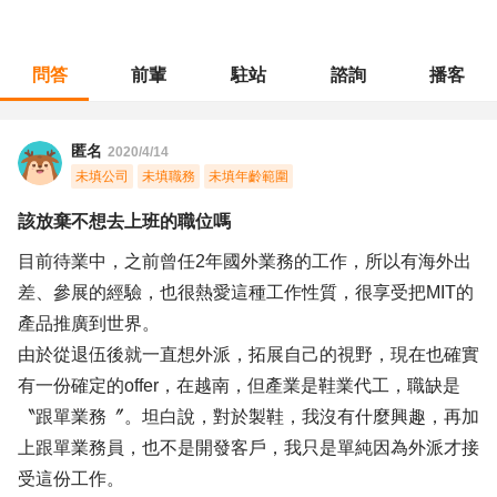
問答
前輩
駐站
諮詢
播客
職涯診所
/
不分職務
/
該放棄不想去上班的職位嗎
匿名
2020/4/14
未填公司
未填職務
未填年齡範圍
該放棄不想去上班的職位嗎
目前待業中，之前曾任2年國外業務的工作，所以有海外出
差、參展的經驗，也很熱愛這種工作性質，很享受把MIT的
產品推廣到世界。
由於從退伍後就一直想外派，拓展自己的視野，現在也確實
有一份確定的offer，在越南，但產業是鞋業代工，職缺是
〝跟單業務〞。坦白說，對於製鞋，我沒有什麼興趣，再加
上跟單業務員，也不是開發客戶，我只是單純因為外派才接
受這份工作。