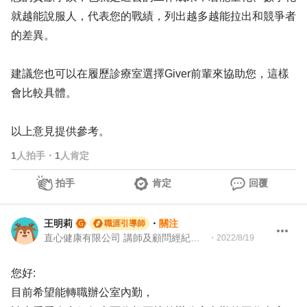
就越能說服人，代表您的戰績，列出越多越能拉出和競爭者
的差異。
建議您也可以在履歷診療室選擇Giver前輩來協助您，這樣
會比較具體。
以上意見提供參考。
1
人拍手
・
1
人肯定
拍手
肯定
回覆
王明莉
・
關注
職涯引導師
直心健康有限公司 講師及顧問經紀人、園藝治療師、就業服務專業人員、104Giver職涯引導師
・
2022/8/19
您好:
目前希望能轉職辦公室內勤，