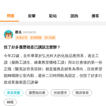
問答
前輩
駐站
諮詢
播客
職涯診所
/
美容美髮
/
投了好多履歷都是已讀該怎麼辦？
匿名
2022/8/19
未填公司
未填職務
26-30歲
投了好多履歷都是已讀該怎麼辦？
今年22歲，去年畢業於弘光科大的化妝品應用系，過去工
讀（服飾工讀生、繪畫教室櫃檯工讀）與出社會後的第一份
正職（醫美診所美容師）都是服務及銷售為導向，目前希望
能轉職辦公室內勤，週休二日時間較為固定，但投了好多行
政或客服都是已讀😭
美容美髮
履歷無回應
技能需求
職涯發展
轉職