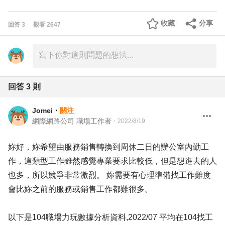
收藏
分享
回答
3
觀看
2647
回答
3
則
Jomei
・
關注
網際網路公司 職場工作者
・
2022/8/19
妳好，妳希望由服務銷售轉換到周休二日的辦公室內勤工
作，這類型工作雖然感覺專業要求比較低，但是想進去的人
也多，所以競爭非常激烈。 妳需要有心理準備找工作難度
會比妳之前的服務或銷售工作都難很多。
以下是104職場力玩數據分析資料,2022/07 平均在104找工