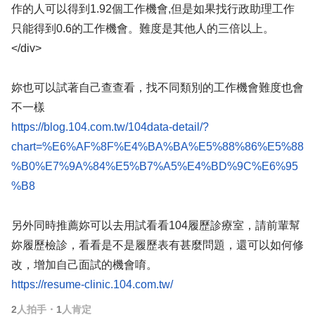
作的人可以得到1.92個工作機會,但是如果找行政助理工作
只能得到0.6的工作機會。難度是其他人的三倍以上。
</div>
妳也可以試著自己查查看，找不同類別的工作機會難度也會
不一樣
https://blog.104.com.tw/104data-detail/?
chart=%E6%AF%8F%E4%BA%BA%E5%88%86%E5%88
%B0%E7%9A%84%E5%B7%A5%E4%BD%9C%E6%95
%B8
另外同時推薦妳可以去用試看看104履歷診療室，請前輩幫
妳履歷檢診，看看是不是履歷表有甚麼問題，還可以如何修
改，增加自己面試的機會唷。
https://resume-clinic.104.com.tw/
2
人拍手
・
1
人肯定