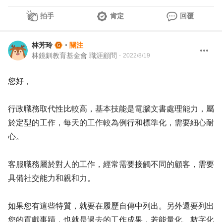
拍手
肯定
回覆
林芳玲
・
關注
林鏡釧教育基金會 職涯顧問
・
2022/8/19
您好，
行政職務取代性比較高，基本技能是電腦文書處理能力，屬
於定型的工作，每天的工作較為例行和標準化，需要細心耐
心。
客服職務屬於對人的工作，經常需要接觸不同的顧客，需要
具備社交能力和親和力。
如果您有這些特質，就要在履歷自傳中列出。另外還要列出
您的貢獻事蹟，也就是過去的工作成果，若能量化、數字化