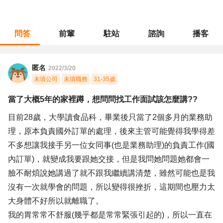
問答
前輩
駐站
諮詢
播客
職涯診所
/
行政總務
/
當了大概5年的家裡蹲，想問問找工作面試該怎麼講??
匿名
2022/3/20
未填公司
未填職務
31-35歲
當了大概5年的家裡蹲，想問問找工作面試該怎麼講??
目前28歲，大學讀食品科，畢業後只當了2個多月的業務助
理，原本負責國外訂單的處理，後來主管可能覺得我學得差
不多想讓我接手另一位女同事(也是業務助理)的負責工作(國
內訂單)，就變成我要跟她交接，但是我問她問題她都會一
臉不耐煩說她講過了就不跟我繼續講清楚，雖然可能也是我
沒有一次就學會的問題，所以變得很挫折，這期間也壓力太
大身體不好所以就離職了。
我的胃常常不舒服(幾乎都是常常緊張引起的)，所以一直在