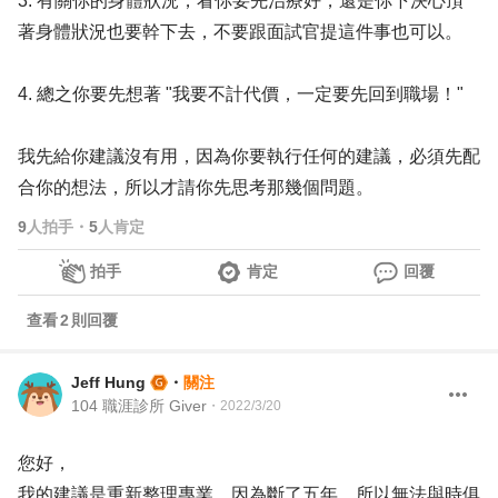
3. 有關你的身體狀況，看你要先治療好，還是你下決心頂
著身體狀況也要幹下去，不要跟面試官提這件事也可以。
4. 總之你要先想著 "我要不計代價，一定要先回到職場！"
我先給你建議沒有用，因為你要執行任何的建議，必須先配
合你的想法，所以才請你先思考那幾個問題。
9
人拍手
・
5
人肯定
拍手
肯定
回覆
查看
2
則回覆
Jeff Hung
・
關注
104 職涯診所 Giver
・
2022/3/20
您好，
我的建議是重新整理專業，因為斷了五年，所以無法與時俱