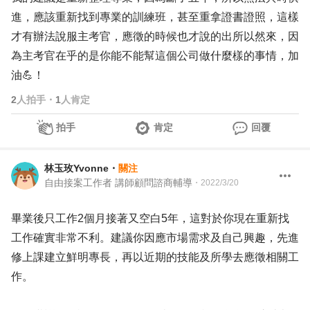
進，應該重新找到專業的訓練班，甚至重拿證書證照，這樣
才有辦法說服主考官，應徵的時候也才說的出所以然來，因
為主考官在乎的是你能不能幫這個公司做什麼樣的事情，加
油💪！
2
人拍手
・
1
人肯定
拍手
肯定
回覆
林玉玫Yvonne
・
關注
自由接案工作者 講師顧問諮商輔導
・
2022/3/20
畢業後只工作2個月接著又空白5年，這對於你現在重新找
工作確實非常不利。建議你因應市場需求及自己興趣，先進
修上課建立鮮明專長，再以近期的技能及所學去應徵相關工
作。