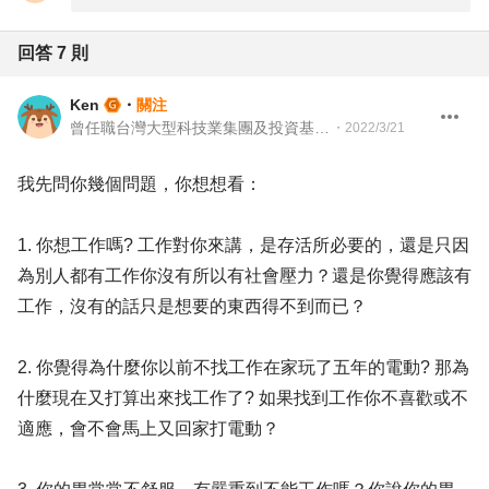
回答
7
則
Ken
・
關注
曾任職台灣大型科技業集團及投資基金 投資專案經理
・
2022/3/21
我先問你幾個問題，你想想看：
1. 你想工作嗎? 工作對你來講，是存活所必要的，還是只因
為別人都有工作你沒有所以有社會壓力？還是你覺得應該有
工作，沒有的話只是想要的東西得不到而已？
2. 你覺得為什麼你以前不找工作在家玩了五年的電動? 那為
什麼現在又打算出來找工作了? 如果找到工作你不喜歡或不
適應，會不會馬上又回家打電動？