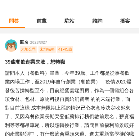
問答
前輩
駐站
諮詢
播客
職涯診所
/
餐飲專業
/
39歲餐飲創業失敗，想轉職
匿名
2023/3/27
未填公司
未填職務
41-45歲
39歲餐飲創業失敗，想轉職
請問本人（餐飲科）畢業，今年39歲、工作都是從事餐飲
業內場工作，至2019年自行創業（餐飲業），疫情2020爆
發後苦撐轉型至今，目前經營雲端廚房，作為一個需組合各
項食材、包材、原物料後再賣給消費者 的的末端行業，面
對目前這樣 成本無限期上漲的情況已心灰意冷決定收起來
了、又因為餐飲業長期榮登低薪排行榜倒數前幾名，薪資福
利等等都吊車尾，所以想轉換行業，請問目前福利前景較好
的產業類別中，有什麼適合重頭來過、進去重新當學徒的職