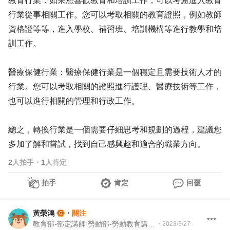
教育行業：如果您喜歡教育和培訓工作，可以考慮進入教育
行業從事相關工作。您可以考取相關的教育證照，例如教師
資格證等等，進入學校、補習班、培訓機構等進行教學和培
訓工作。
醫療保健行業：醫療保健行業是一個穩定且需要技術人才的
行業。您可以考取相關的證照進行護理、醫療技術等工作，
也可以進行相關的管理和行政工作。
總之，轉換行業是一個需要仔細思考和規劃的過程，建議您
多加了解和嘗試，找到自己感興趣和適合的職業方向。
2
人拍手
・
1
人肯定
拍手
肯定
回覆
黃榮鴻
・
關注
教育部-部定講師 勞動部-勞動教育講師 職業安全衛生講師＆職涯顧問＆ 教育訓練顧問＆人生教練
・
2023/3/27