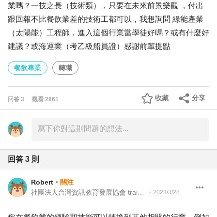
業嗎？一技之長（技術類），只要在未來前景樂觀 ，付出
跟回報不比餐飲業差的技術工都可以，我想詢問 綠能產業
（太陽能）工程師，進入這個行業當學徒好嗎？或有什麼好
建議？或海運業（考乙級船員證）感謝前輩提點
餐飲專業
轉職
收藏
分享
回答
3
觀看
2861
回答
3
則
Robert
・
關注
社團法人台灣資訊教育發展協會 trainer and tutor
・
2023/3/28