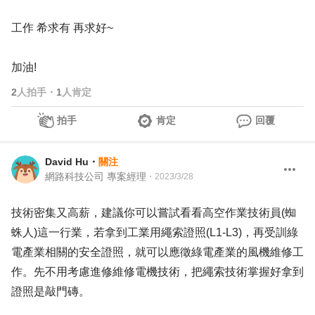
工作 希求有 再求好~
加油!
2
人拍手
・
1
人肯定
拍手
肯定
回覆
David Hu
・
關注
網路科技公司 專案經理
・
2023/3/28
技術密集又高薪，建議你可以嘗試看看高空作業技術員(蜘
蛛人)這一行業，若拿到工業用繩索證照(L1-L3)，再受訓綠
電產業相關的安全證照，就可以應徵綠電產業的風機維修工
作。先不用考慮進修維修電機技術，把繩索技術掌握好拿到
證照是敲門磚。