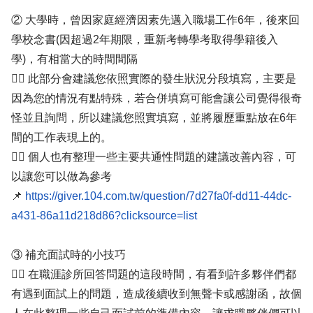
② 大學時，曾因家庭經濟因素先邁入職場工作6年，後來回
學校念書(因超過2年期限，重新考轉學考取得學籍後入
學)，有相當大的時間間隔
✍🏻 此部分會建議您依照實際的發生狀況分段填寫，主要是
因為您的情況有點特殊，若合併填寫可能會讓公司覺得很奇
怪並且詢問，所以建議您照實填寫，並將履歷重點放在6年
間的工作表現上的。
✍🏻 個人也有整理一些主要共通性問題的建議改善內容，可
以讓您可以做為參考
📌
https://giver.104.com.tw/question/7d27fa0f-dd11-44dc-
a431-86a11d218d86?clicksource=list
③ 補充面試時的小技巧
✍🏻 在職涯診所回答問題的這段時間，有看到許多夥伴們都
有遇到面試上的問題，造成後續收到無聲卡或感謝函，故個