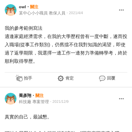
owl
・
關注
某中心小小職員 教保人員
・
2021/4/4
我的參考範例寫法
適逢家庭經濟需求，在我的大學歷程曾有一度中斷，遂而投
入職場(從事工作類別)，仍舊擋不住我對知識的渴望，即使
過了返學期限，我選擇一邊工作一邊努力準備轉學考，終於
順利取得學歷。
拍手
肯定
回覆
喬彥翔
・
關注
科技廠 專案管理
・
2021/12/9
真實的自己，最誠懇。