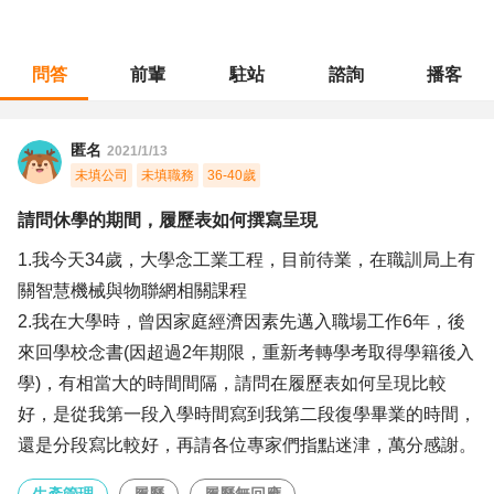
問答
前輩
駐站
諮詢
播客
職涯診所
/
生產管理
/
請問休學的期間，履歷表如何撰寫呈現
匿名
2021/1/13
未填公司
未填職務
36-40歲
請問休學的期間，履歷表如何撰寫呈現
1.我今天34歲，大學念工業工程，目前待業，在職訓局上有
關智慧機械與物聯網相關課程
2.我在大學時，曾因家庭經濟因素先邁入職場工作6年，後
來回學校念書(因超過2年期限，重新考轉學考取得學籍後入
學)，有相當大的時間間隔，請問在履歷表如何呈現比較
好，是從我第一段入學時間寫到我第二段復學畢業的時間，
還是分段寫比較好，再請各位專家們指點迷津，萬分感謝。