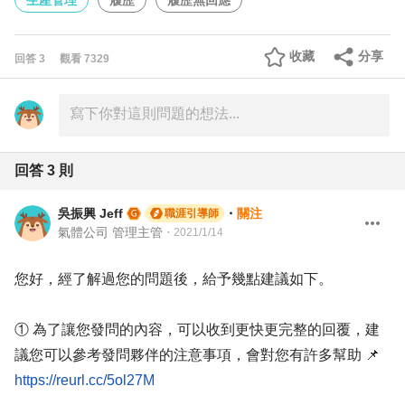
生產管理
履歷
履歷無回應
收藏
分享
回答
3
觀看
7329
回答
3
則
吳振興 Jeff
・
關注
職涯引導師
氣體公司 管理主管
・
2021/1/14
您好，經了解過您的問題後，給予幾點建議如下。
① 為了讓您發問的內容，可以收到更快更完整的回覆，建
議您可以參考發問夥伴的注意事項，會對您有許多幫助 📌
https://reurl.cc/5ol27M