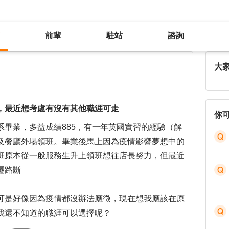
前輩
駐站
諮詢
旅行業夢想停滯，以餐飲業當過度，最近想考慮有沒有其他職涯可走
大
，最近想考慮有沒有其他職涯可走
你
系畢業，多益成績885，有一年英國實習的經驗（解
及餐廳外場領班。畢業後馬上因為疫情影響夢想中的
班原本從一般服務生升上領班想往店長努力，但最近
遷路斷
可是好像因為疫情都沒辦法應徵，現在想我應該在原
我還不知道的職涯可以選擇呢？