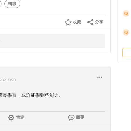
轉職
收藏
分享
2021/9/20
店長學習，或許能學到些能力。
肯定
回覆