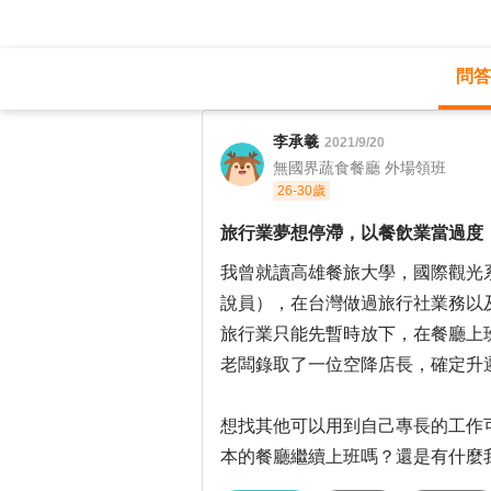
問答
職涯診所
/
旅遊休閒
/
李承羲
2021/9/20
無國界蔬食餐廳 外場領班
26-30歲
旅行業夢想停滯，以餐飲業當過度
我曾就讀高雄餐旅大學，國際觀光
說員），在台灣做過旅行社業務以
旅行業只能先暫時放下，在餐廳上
老闆錄取了一位空降店長，確定升
想找其他可以用到自己專長的工作
本的餐廳繼續上班嗎？還是有什麼