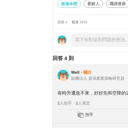
旅遊休閒
新鮮人
職涯發展
回答
4
觀看
3050
回答
4
則
Well
・
關注
財團法人 資深產業策略研究員
・
有時升遷急不來，好好先和空降的
2
人拍手
・
2
人肯定
拍手