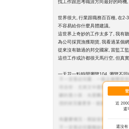
找工作跟思考職涯方向最好的時機,
世界很大, 行業跟職務百百種, 在
不容易給你什麼具體建議。
這世界上奇妙的工作太多了, 我有
為公司採買漁獲期貨, 我看過某個網
從來沒有聽過的邦交國家, 當監工
這些工作或許都很天馬行空, 但真
一天花一點時間瀏覽104, 瀏覽不同
一樣的視野跟想法。
近 20
還
還沒有 