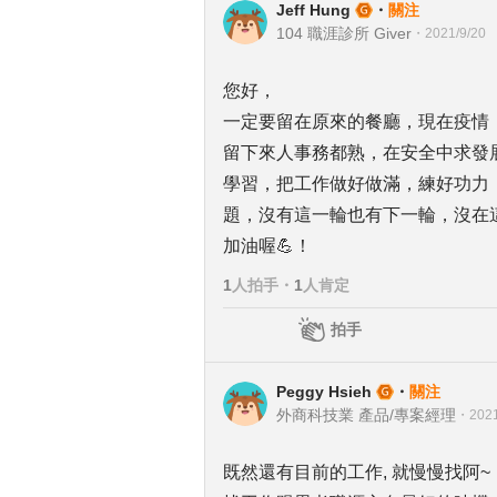
Jeff Hung
・
關注
104 職涯診所 Giver
・
2021/9/20
您好，
一定要留在原來的餐廳，現在疫情
留下來人事務都熟，在安全中求發
學習，把工作做好做滿，練好功力
題，沒有這一輪也有下一輪，沒在
加油喔💪！
1
人拍手
・
1
人肯定
拍手
Peggy Hsieh
・
關注
外商科技業 產品/專案經理
・
2021
既然還有目前的工作, 就慢慢找阿~