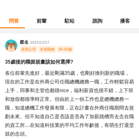
問答
前輩
駐站
諮詢
播客
職涯診所
/
行政總務
/
35歲後的職捱規畫該如何選擇?
匿名
2023/12/17
未填公司
未填職務
36-40歲
35歲後的職捱規畫該如何選擇?
各位前輩先進好，最近剛滿35歲，也剛好換到新的職場，
現在的工作是在外商公司任職總機總務一職，工作輕鬆容易
上手，同事和主管也都很nice，福利薪資也很不錯，上下班
和放假都很準時正常。但由於上一份工作也是總機總務一
職，知道總機工作發展有限，正在計畫在外商任職期間去規
劃未來。但不知道自己是否該是否為了加薪跳槽而去念在職
的資工所....在知道科技業的平均工作年齡後，有萌生打退堂
鼓的念頭。