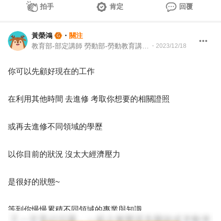
拍手
肯定
回覆
黃榮鴻
・
關注
教育部-部定講師 勞動部-勞動教育講師 職業安全衛生講師＆職涯顧問＆ 教育訓練顧問＆人生教練
・
2023/12/18
你可以先顧好現在的工作
在利用其他時間 去進修 考取你想要的相關證照
或再去進修不同領域的學歷
以你目前的狀況 沒太大經濟壓力
是很好的狀態~
等到你慢慢累積不同領域的專業與知識