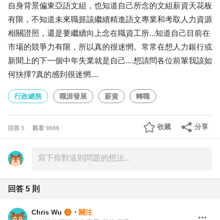
自身背景偏東亞語文組，也知道自己所念的文組薪資天花板
有限，不知道未來職捱該繼續精進語文專業和考取人力資源
相關證照，還是要繼續向上念在職資工所...知道自己目前在
市場的競爭力有限，所以真的很迷惘。常常在想人力銀行或
新聞上的下一個中年失業就是自己....想請問各位前輩我該如
何抉擇?真的感到很迷惘....
行政總務
職涯發展
薪資
轉職
收藏
分享
回答
5
觀看
9886
回答
5
則
Chris Wu
・
關注