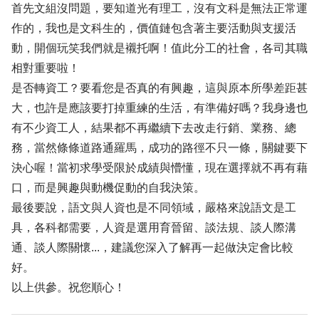
首先文組沒問題，要知道光有理工，沒有文科是無法正常運
作的，我也是文科生的，價值鏈包含著主要活動與支援活
動，開個玩笑我們就是襯托啊！值此分工的社會，各司其職
相對重要啦！
是否轉資工？要看您是否真的有興趣，這與原本所學差距甚
大，也許是應該要打掉重練的生活，有準備好嗎？我身邊也
有不少資工人，結果都不再繼續下去改走行銷、業務、總
務，當然條條道路通羅馬，成功的路徑不只一條，關鍵要下
決心喔！當初求學受限於成績與懵懂，現在選擇就不再有藉
口，而是興趣與動機促動的自我決策。
最後要說，語文與人資也是不同領域，嚴格來說語文是工
具，各科都需要，人資是選用育晉留、談法規、談人際溝
通、談人際關懷...，建議您深入了解再一起做決定會比較
好。
以上供參。祝您順心！