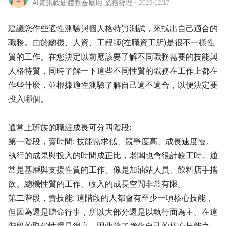
AI資訊軟硬體整合應用 業務經理
・
2023/12/17
建議您作些適性測驗與個人格特質測試，來找出自己適合的
職務。由於總機、人資、工程師(在職資工所)是很不一樣性
質的工作。在您決定以前應該要了解不同職務需要的技能與
人格特質，同時了解一下這些不同性質的職務在工作上都在
作些什麼，並根據適性測驗了解自己適不適合，以便決定要
投入哪個。
通常上班族的職涯成長可分四階段:
第一階段，賣時間: 技能需求低、競爭度高、成長速度慢。
執行的成果與投入的時間成正比，老闆也會很計較工時。通
常是基層與支援性質的工作。像是加油站人員、飲料店手搖
飲、總機性質的工作。收入的成長空間非常有限。
第二階段，賣技能: 這階段的人都會有至少一項核心技能，
但因為還是聽命行事，所以大部分還是以執行面為主。在這