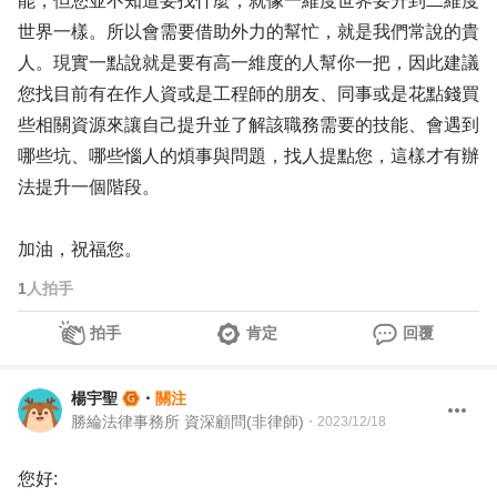
能，但您並不知道要找什麼，就像一維度世界要升到二維度
世界一樣。所以會需要借助外力的幫忙，就是我們常說的貴
人。現實一點說就是要有高一維度的人幫你一把，因此建議
您找目前有在作人資或是工程師的朋友、同事或是花點錢買
些相關資源來讓自己提升並了解該職務需要的技能、會遇到
哪些坑、哪些惱人的煩事與問題，找人提點您，這樣才有辦
法提升一個階段。
加油，祝福您。
1
人拍手
拍手
肯定
回覆
楊宇聖
・
關注
勝綸法律事務所 資深顧問(非律師)
・
2023/12/18
您好: