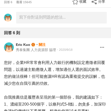
收藏
分享
回答
6
觀看
15645
回答
6
則
Eric Kuo
・
關注
秀泰集團 人力資源部 協理
・
2020/9/18
您好，企業HR常常會利用人力銀行的機制設定應徵者回覆
問題，以過濾主動應徵人選，增加適任人選的面試效率。
您的做法很棒！但可能會讓HR有認為重複提交的誤解，也
減少您在自我引薦的功效。
自我推薦信是履歷表呈現的第一個部份，我的建議如下：
1、濃縮至200-500個字，以條列式5-8點，勿貪多，加深印