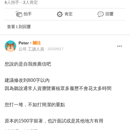
6
人拍手
・
2
人肯定
拍手
肯定
回覆
查看
1
則回覆
Peter
・
關注
公司 工讀人員
・
2020/9/17
您說的是自我推薦信吧
建議修改到800字以內
因為聽說通常人資瀏覽審核眾多履歷不會花太多時間
您打一堆，不如打簡潔的重點
原本的1500字留著，也許面試或是其他地方有用