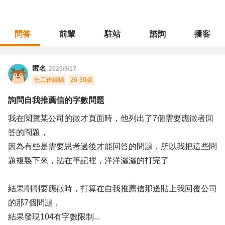
問答
前輩
駐站
諮詢
播客
職涯診所
/
不分職務
/
詢問自我推薦信的字數問題
匿名
2020/9/17
無工作經驗
26-30歲
詢問自我推薦信的字數問題
我在閱覽某公司的徵才頁面時，他列出了7個需要應徵者回
答的問題，
因為有些是需要思考過後才能回答的問題，所以我把這些問
題複製下來，貼在筆記裡，洋洋灑灑的打完了
結果剛剛要應徵時，打算在自我推薦信那邊貼上我回覆公司
的那7個問題，
結果發現104有字數限制...