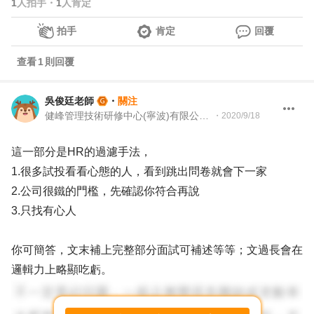
1
人拍手
・
1
人肯定
拍手
肯定
回覆
查看
1
則回覆
吳俊廷老師
・
關注
健峰管理技術研修中心(寧波)有限公司 資深顧問
・
2020/9/18
這一部分是HR的過濾手法，
1.很多試投看看心態的人，看到跳出問卷就會下一家
2.公司很鐵的門檻，先確認你符合再說
3.只找有心人
你可簡答，文末補上完整部分面試可補述等等；文過長會在
邏輯力上略顯吃虧。