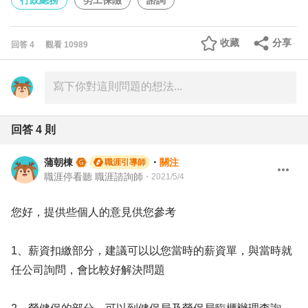
行政總務
勞工保險
諮詢
收藏
分享
回答
4
觀看
10989
回答
4
則
蒲朝棟
・
關注
職涯引導師
職涯停看聽 職涯諮詢師
・
2021/5/4
您好，提供些個人的意見供您參考
1、薪資扣繳部分，建議可以以您當時的薪資單，與當時就
任公司詢問，會比較好解決問題