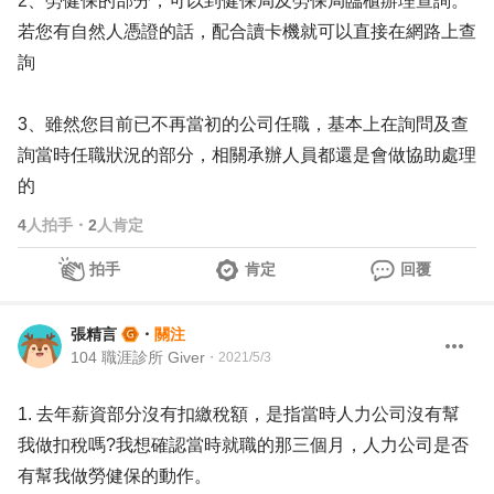
2、勞健保的部分，可以到健保局及勞保局臨櫃辦理查詢。
若您有自然人憑證的話，配合讀卡機就可以直接在網路上查
詢
3、雖然您目前已不再當初的公司任職，基本上在詢問及查
詢當時任職狀況的部分，相關承辦人員都還是會做協助處理
的
4
人拍手
・
2
人肯定
拍手
肯定
回覆
張精言
・
關注
104 職涯診所 Giver
・
2021/5/3
1. 去年薪資部分沒有扣繳稅額，是指當時人力公司沒有幫
我做扣稅嗎?我想確認當時就職的那三個月，人力公司是否
有幫我做勞健保的動作。