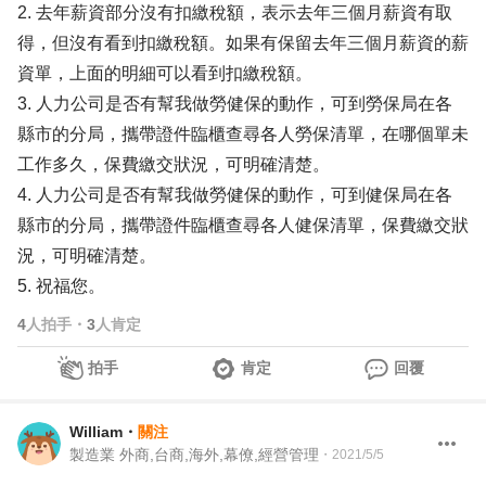
2. 去年薪資部分沒有扣繳稅額，表示去年三個月薪資有取
得，但沒有看到扣繳稅額。如果有保留去年三個月薪資的薪
資單，上面的明細可以看到扣繳稅額。
3. 人力公司是否有幫我做勞健保的動作，可到勞保局在各
縣市的分局，攜帶證件臨櫃查尋各人勞保清單，在哪個單未
工作多久，保費繳交狀況，可明確清楚。
4. 人力公司是否有幫我做勞健保的動作，可到健保局在各
縣市的分局，攜帶證件臨櫃查尋各人健保清單，保費繳交狀
況，可明確清楚。
5. 祝福您。
4
人拍手
・
3
人肯定
拍手
肯定
回覆
William
・
關注
製造業 外商,台商,海外,幕僚,經營管理
・
2021/5/5