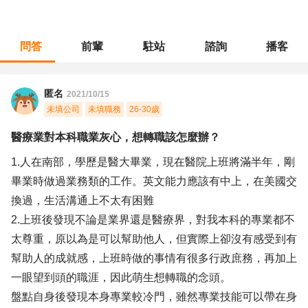
問答
前輩
駐站
諮詢
播客
職涯診所
/
醫療專業
/
醫療業對本科職業灰心，想轉職該怎麼辦？
匿名
2021/10/15
未填公司
未填職務
26-30歲
醫療業對本科職業灰心，想轉職該怎麼辦？
1.人在南部，學歷是醫大畢業，現在醫院上班將滿半年，剛
畢業時做過業務類的工作。英文能力應該有中上，在美國交
換過，生活溝通上不太有困難
2.上班後發現不論是業界還是醫療界，對我本科的專業都不
太尊重，原以為是可以幫助他人，但實際上卻沒有感受到有
幫助人的成就感，上班時做的事情有很多行政庶務，再加上
一眼望到頭的職涯，因此萌生想轉職的念頭。
盤點自身後發現本身專業較冷門，雖然專業技能可以帶在身