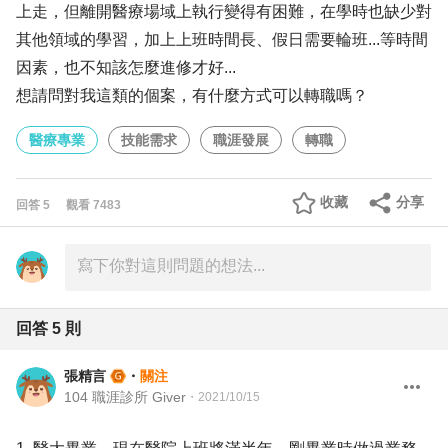
上走，但離開醫療場域上執行變得有困難，在學時也缺少對
其他領域的學習，加上上班時間長、假日需要輪班...等時間
因素，也不知該怎麼進修才好...
想請問對我這類的個案，有什麼方式可以轉職嗎？
醫療專業
技能需求
職涯發展
轉職
收藏
分享
回答
5
觀看
7483
回答
5
則
張精言
・
關注
104 職涯診所 Giver
・
2021/10/15