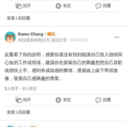
拍手
肯定
回覆
查看
1
則回覆
Karen Chang
・
關注
科技股份有限公司 資訊主管
・
2021/10/15
反覆看了你的說明，感覺你還沒有找到能讓自己投入熱情與
心血的工作或領域，建議你先探索自己的興趣想想自己喜歡
或很快上手、感到有成就感的事情，透過線上線下學習進
修，發展自己感興趣的專業。
3
人拍手
・
2
人肯定
拍手
肯定
回覆
查看
1
則回覆