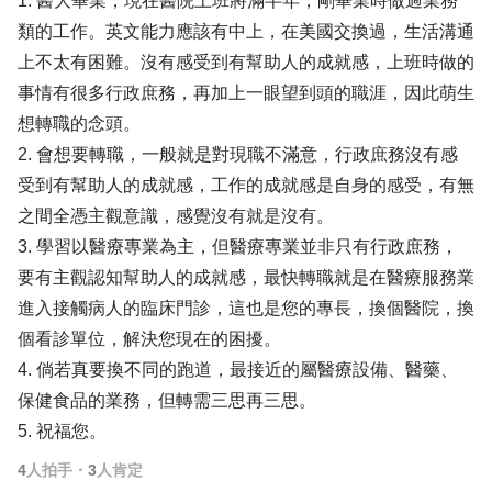
1. 醫大畢業，現在醫院上班將滿半年，剛畢業時做過業務
類的工作。英文能力應該有中上，在美國交換過，生活溝通
上不太有困難。沒有感受到有幫助人的成就感，上班時做的
事情有很多行政庶務，再加上一眼望到頭的職涯，因此萌生
想轉職的念頭。
2. 會想要轉職，一般就是對現職不滿意，行政庶務沒有感
受到有幫助人的成就感，工作的成就感是自身的感受，有無
之間全憑主觀意識，感覺沒有就是沒有。
3. 學習以醫療專業為主，但醫療專業並非只有行政庶務，
要有主觀認知幫助人的成就感，最快轉職就是在醫療服務業
進入接觸病人的臨床門診，這也是您的專長，換個醫院，換
個看診單位，解決您現在的困擾。
4. 倘若真要換不同的跑道，最接近的屬醫療設備、醫藥、
保健食品的業務，但轉需三思再三思。
5. 祝福您。
4
人拍手
・
3
人肯定