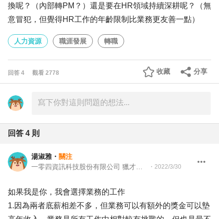
換呢？（內部轉PM？）還是要在HR領域持續深耕呢？（無
意冒犯，但覺得HR工作的年齡限制比業務更友善一點）
人力資源
職涯發展
轉職
收藏
分享
回答
4
觀看
2778
回答
4
則
湯淑雅
・
關注
一零四資訊科技股份有限公司 獵才顧問
・
2022/3/30
如果我是你，我會選擇業務的工作
1.因為兩者底薪相差不多，但業務可以有額外的獎金可以墊