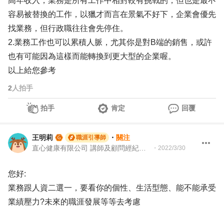
高年收入，業務是所有工作中相對較有挑戰的，但也是最不
容易被替換的工作，以獵才而言在景氣不好下，企業會優先
找業務，但行政職往往會先停住。
2.業務工作也可以累積人脈，尤其你是對B端的銷售，或許
也有可能因為這樣而能轉換到更大型的企業喔。
以上給您參考
2
人拍手
拍手
肯定
回覆
王明莉
・
關注
職涯引導師
直心健康有限公司 講師及顧問經紀人、園藝治療師、就業服務專業人員、104Giver職涯引導師
・
2022/3/30
您好:
業務跟人資二選一，要看你的個性、生活型態、能不能承受
業績壓力?未來的職涯發展等等去考慮