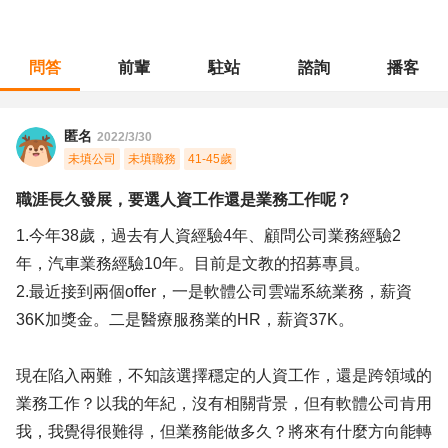
問答
前輩
駐站
諮詢
播客
職涯診所
/
人力資源
/
職涯長久發展，要選人資工作還是業務工作呢？
匿名
2022/3/30
未填公司
未填職務
41-45歲
職涯長久發展，要選人資工作還是業務工作呢？
1.今年38歲，過去有人資經驗4年、顧問公司業務經驗2
年，汽車業務經驗10年。目前是文教的招募專員。
2.最近接到兩個offer，一是軟體公司雲端系統業務，薪資
36K加獎金。二是醫療服務業的HR，薪資37K。
現在陷入兩難，不知該選擇穩定的人資工作，還是跨領域的
業務工作？以我的年紀，沒有相關背景，但有軟體公司肯用
我，我覺得很難得，但業務能做多久？將來有什麼方向能轉