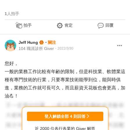
1
人拍手
拍手
肯定
回覆
Jeff Hung
・
關注
104 職涯診所 Giver
・
2022/3/30
您好，
一般的業務工作比較有年齢的限制，但是科技業、軟體業這
種有專門技術的行業，只要專業技術能學到位，能與時俱
進，業務的工作就可長可久，而且薪資天花板也會更高，加
油💪！
登入解鎖全部
4
則回答
近 2000 位各行各業的 Giver 解答