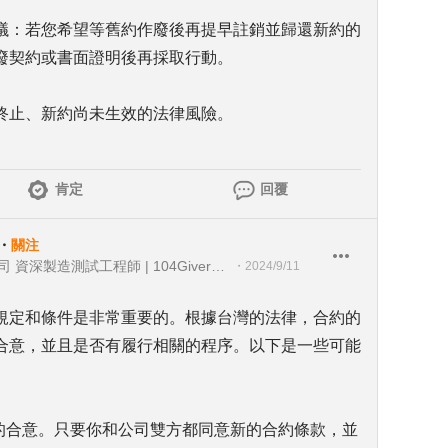
議：若您希望等舊約作廢後再提早註銷並歸還新約的
廢契約或書面證明後再採取行動。
終止、新約尚未生效的法律風險。
肯定
回覆
・
關注
台灣派樂騰健康科技股份有限公司 資深製造測試工程師 | 104Giver職涯引導師 第003202310035
・
2024/9/11
規定和條件是非常重要的。根據台灣的法律，合約的
合意，並且是否有履行相關的程序。以下是一些可能
方的合意。只要你和公司雙方都同意新的合約條款，並