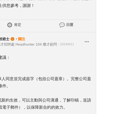
上供您參考，謝謝！
肯定
回覆
務技術士
・
關注
處 Headhunter 104 獵才顧問
・
2024/9/11
建議：
當事人同意並完成簽字（包括公司蓋章）。完整公司蓋
條件。
確認新約生效，可以主動與公司溝通，了解印稿，並請
或電子郵件），以保障新合約的效力。