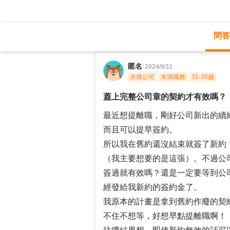
問答
職涯診所
/
經營幕僚
/
匿名
2024/9/11
未填公司
未填職務
31-35歲
蓋上完整公司章的契約才有效嗎？
最近想提離職，剛好公司新出的續
而且可以提早簽約。
所以我在舊約還沒結束就簽了新約
（我主要想要的是這張）。不過公
簽過就有效嗎？還是一定要等到公
經發給我新約的簽約金了。
我原本的計畫是拿到舊約作廢的契
不住不想等，好想早點提離職啊！