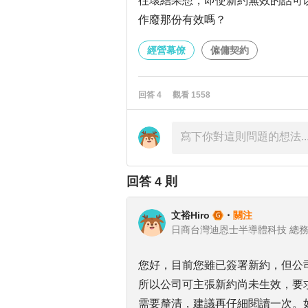
往壞結果想，即使新約無效的話可
作廢那份有效嗎？
經營幕僚
僱傭契約
回答
4
觀看
1558
回答
4
則
文裕Hiro
・
關注
日商台灣迪恩士半導體科技 總
您好，目前您雖已簽署新約，但公
所以公司可主張新約尚未生效，要
需要釐清，建議再仔細閱讀一次。