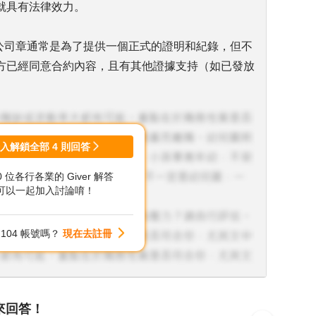
就具有法律效力。
蓋公司章通常是為了提供一個正式的證明和紀錄，但不
方已經同意合約內容，且有其他證據支持（如已發放
簽約金，這可能被視為公司同意新合約的一種行為證
廢，還需看合約中是否有明確條款說明舊約作廢的條
登入解鎖全部
4
則回答
00 位各行各業的 Giver 解答
可以一起加入討論唷！
建議你諮詢法律專業人士，如律師，以獲得具體的法律
和相關文件提供更準確的建議。
104 帳號嗎？
現在去註冊
律意見後再做決定，確保自己的權益不會受到損害。
來回答！