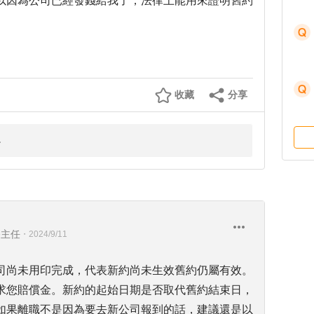
以因為公司已經發錢給我了，法律上能用來證明舊約
收藏
分享
務主任
・
2024/9/11
司尚未用印完成，代表新約尚未生效舊約仍屬有效。
求您賠償金。新約的起始日期是否取代舊約結束日，
如果離職不是因為要去新公司報到的話，建議還是以