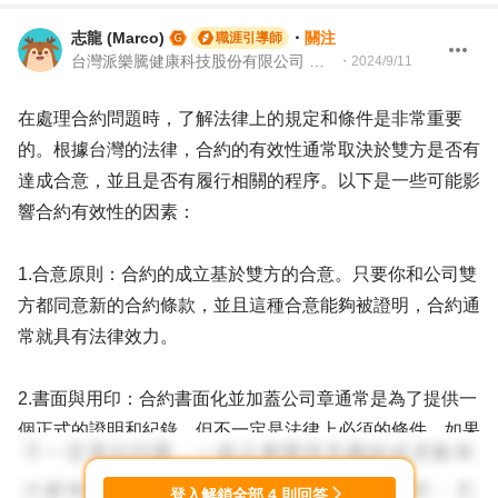
志龍 (Marco)
・
關注
職涯引導師
台灣派樂騰健康科技股份有限公司 資深製造測試工程師 | 104Giver職涯引導師 第003202310035
・
2024/9/11
在處理合約問題時，了解法律上的規定和條件是非常重要
的。根據台灣的法律，合約的有效性通常取決於雙方是否有
達成合意，並且是否有履行相關的程序。以下是一些可能影
響合約有效性的因素：
1.合意原則：合約的成立基於雙方的合意。只要你和公司雙
方都同意新的合約條款，並且這種合意能夠被證明，合約通
常就具有法律效力。
2.書面與用印：合約書面化並加蓋公司章通常是為了提供一
個正式的證明和紀錄，但不一定是法律上必須的條件。如果
雙方已經同意合約內容，且有其他證據支持（如已發放的簽
約金），合約可能仍然有效。
登入解鎖全部
4
則回答