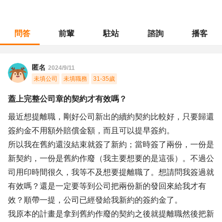
問答
前輩
駐站
諮詢
播客
職涯診所
/
經營幕僚
/
蓋上完整公司章的契約才有效嗎？
匿名
2024/9/11
未填公司
未填職務
31-35歲
蓋上完整公司章的契約才有效嗎？
最近想提離職，剛好公司新出的續約契約比較好，只要歸還
簽約金不用額外賠償金額，而且可以提早簽約。
所以我在舊約還沒結束就簽了新約；當時簽了兩份，一份是
新契約，一份是舊約作廢（我主要想要的是這張）。不過公
司用印時間很久，我等不及想要提離職了。想請問我簽過就
有效嗎？還是一定要等到公司把兩份新的發回來給我才有
效？順帶一提，公司已經發給我新約的簽約金了。
我原本的計畫是拿到舊約作廢的契約之後就提離職然後把新