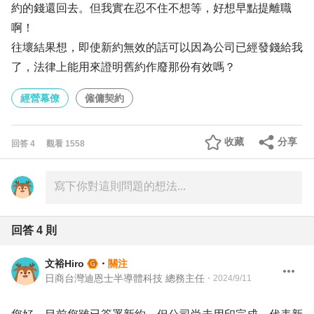
約的錢還回去。但我實在忍不住不想等，好想早點提離職
啊！
往壞結果想，即使新約無效的話可以因為公司已經發錢給我
了，法律上能用來證明舊約作廢那份有效嗎？
經營幕僚
僱傭契約
收藏
分享
回答
4
觀看
1558
回答
4
則
文裕Hiro
・
關注
日商台灣迪恩士半導體科技 總務主任
・
2024/9/11