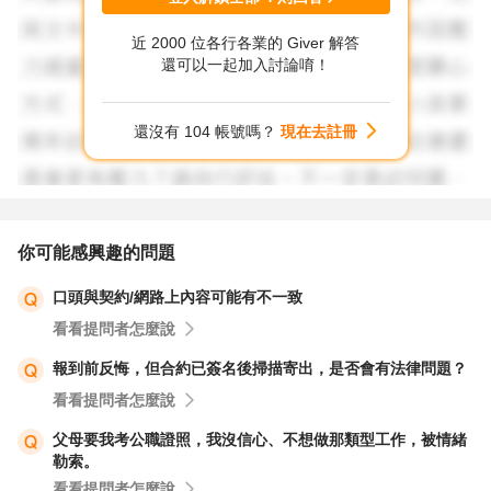
近 2000 位各行各業的 Giver 解答
3.簽約金的支付：公司已經支付簽約金，這可能被視為公司
還可以一起加入討論唷！
同意新合約的一種行為證據。但這不一定能單獨證明舊約作
廢，還需看合約中是否有明確條款說明舊約作廢的條件。
還沒有 104 帳號嗎？
現在去註冊
4.法律建議：在這樣的情況下，建議你諮詢法律專業人士，
如律師，以獲得具體的法律意見。他們可以根據你的具體情
況和相關文件提供更準確的建議。
你可能感興趣的問題
口頭與契約/網路上內容可能有不一致
如果你急於提離職，最好在取得法律意見後再做決定，確保
看看提問者怎麼說
自己的權益不會受到損害。
報到前反悔，但合約已簽名後掃描寄出，是否會有法律問題？
看看提問者怎麼說
父母要我考公職證照，我沒信心、不想做那類型工作，被情緒
勒索。
看看提問者怎麼說