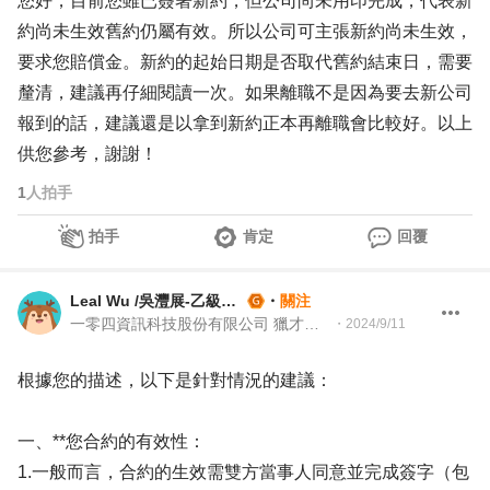
您好，目前您雖已簽署新約，但公司尚未用印完成，代表新
約尚未生效舊約仍屬有效。所以公司可主張新約尚未生效，
要求您賠償金。新約的起始日期是否取代舊約結束日，需要
釐清，建議再仔細閱讀一次。如果離職不是因為要去新公司
報到的話，建議還是以拿到新約正本再離職會比較好。以上
供您參考，謝謝！
1
人拍手
拍手
肯定
回覆
Leal Wu /吳灃展-乙級就業服務技術士
・
關注
一零四資訊科技股份有限公司 獵才招聘處 Headhunter 104 獵才顧問
・
2024/9/11
根據您的描述，以下是針對情況的建議：
一、**您合約的有效性：
1.一般而言，合約的生效需雙方當事人同意並完成簽字（包