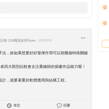
 104職涯診所Giver
・
2022/2/16
手法，妳如果想要好好發揮作用可以朝幾個特殊關鍵
圖書出版者四大類別比較會去注重繪師的插畫作品能力喔！
設計，就要著重於軟體應用與結構工程。
肯定
回覆