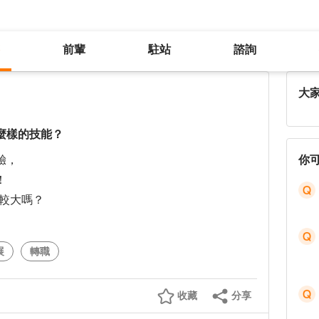
前輩
駐站
諮詢
中年無經驗，想轉職插畫業需要什麼樣的技能？
大
麼樣的技能？
驗，
你
！
比較大嗎？
展
轉職
收藏
分享