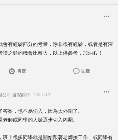
就會有經驗部分的考量，除非很有經驗，或者是有深
考證之類的機會比較大，以上供參考，加油💪！
肯定
回覆
限公司 資深顧問
・
2021/11/7
了答案，也不易切入，因為太外圍了。
過老師或同學的人脈逐步切入內圈。
，班上很多同學就是開始跟著老師接工作、或同學有