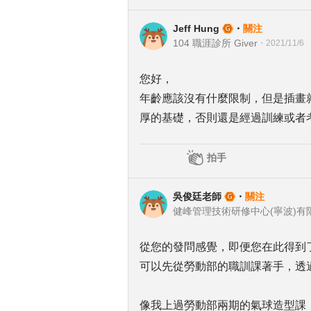
Jeff Hung
・
關注
104 職涯診所 Giver
・
2021/11/6
您好，
年齡應該沒有什麼限制，但是插畫
厚的基礎，否則還是經過訓練或者
拍手
吳俊廷老師
・
關注
健峰管理技術研修中心(寧波)有
從您的發問感覺，即便您在此得到
可以先從勞動部的職訓課著手，透
像我上過勞動部兩期的氣球造型課