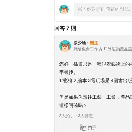
回答
7
則
徐少涵
・
關注
野繪也會工作坊 戶外運動產品設計師
您好：插畫只是一種視覺藝術上的
字尋找。
1:彩繪 2:繪本 3電玩場景 4
但是如果你想往工藝，工業，產品
這樣明確嗎？
3
人拍手
・
3
人肯定
拍手