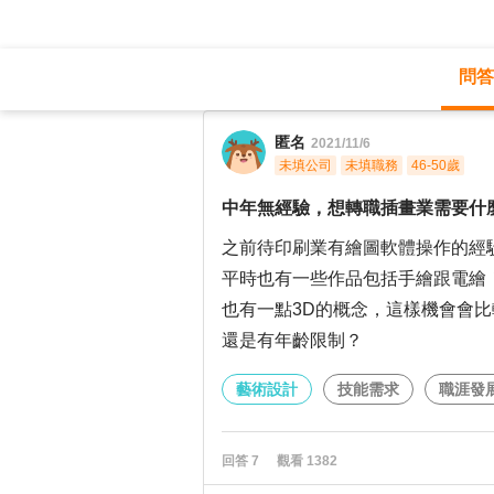
問答
職涯診所
/
藝術設計
/
匿名
2021/11/6
未填公司
未填職務
46-50歲
中年無經驗，想轉職插畫業需要什
之前待印刷業有繪圖軟體操作的經
平時也有一些作品包括手繪跟電繪
也有一點3D的概念，這樣機會會
還是有年齡限制？
藝術設計
技能需求
職涯發
回答
7
觀看
1382