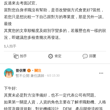
反過來去考面試官。
當對您自身求職沒有幫助，是否改變個方式會更好?當然，
若您只是想比較一下自己跟對方的專業度，那是另外一談。
最後
其實您的文章順暢度及錯別字蠻多的，若履歷也有一樣的狀
況，即建議您多檢查幾次再發送。
1
人拍手
拍手
肯定
回覆
曾侶菁
・
關注
暫不公開 兼任講師
・
6/3 15:30
下午好:
其實未必是對方沒準備好，也不一定代表公司有問題。
如果第一關是人資，人資的角色主要在了解求職動機、人格
特質及職涯規劃，對於機構設計、DFM、產品開發流程等