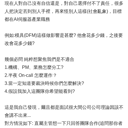
現在人對自己沒有自信還是，對自己選擇付不了責任，很多
人把決定丟到別人手裡，再來怪別人這樣(社會亂象)，目標
都在AI伺服器產業職務
例如:模具(DFM)這樣做影響是甚麼? 他會花多少錢，之後要
改會花多少錢?
幾個必問 純粹想聚焦我們是不適合
1.機構、PM、業務怎麼分工?
2.半夜 On-call 怎麼運作？
3.當一定知道要裁決時候你們怎麼解決?
4.假設我加入這團隊你希望能看到?
這是我自己發現，爾且都是面試很大間公司公司理論因該不
會講不出來...
對方情況如下: 直屬主管想一下只回答團隊合作(追問那你者