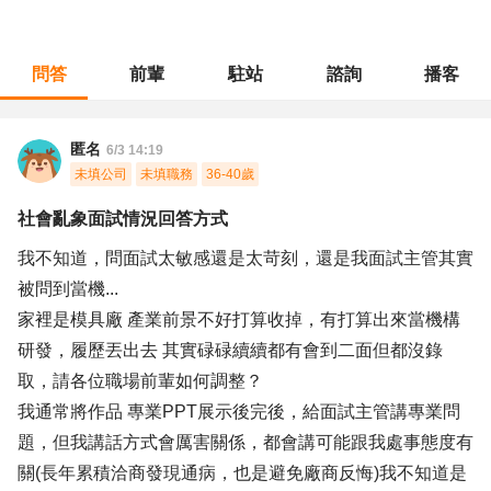
問答
前輩
駐站
諮詢
播客
職涯診所
/
工程研發
/
社會亂象面試情況回答方式
匿名
6/3 14:19
未填公司
未填職務
36-40歲
社會亂象面試情況回答方式
我不知道，問面試太敏感還是太苛刻，還是我面試主管其實
被問到當機...
家裡是模具廠 產業前景不好打算收掉，有打算出來當機構
研發，履歷丟出去 其實碌碌續續都有會到二面但都沒錄
取，請各位職場前輩如何調整？
我通常將作品 專業PPT展示後完後，給面試主管講專業問
題，但我講話方式會厲害關係，都會講可能跟我處事態度有
關(長年累積洽商發現通病，也是避免廠商反悔)我不知道是