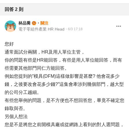
回答
2
則
林品喬
・
關注
電子零組件產業 HR Head
・
6/3 17:18
您好
通常面試分兩關，HR及用人單位主管，
你的問題有些是HR能回答，有些是用人單位能回答，而有
些需要其他部門同仁方能回答。
例如您提到的”模具(DFM)這樣做影響是甚麼? 他會花多少
錢，之後要改會花多少錢?”這集會牽涉到幾個部門，越大型
的公司分工越細。
有些您舉例的問題，是不方便也不想回答您，畢竟不確定您
錄取與否。
另個人想法
您是不是將您之前開模具廠或從網路上看到的對人選問題，