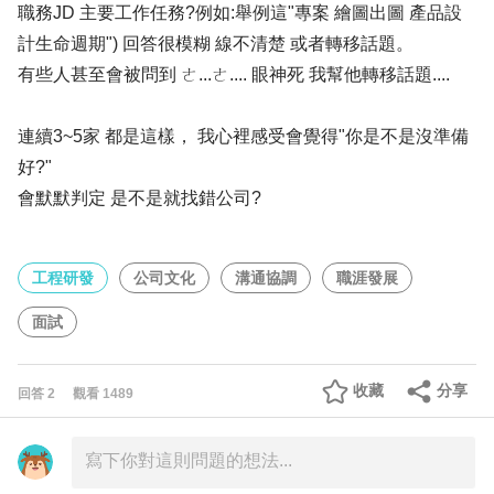
職務JD 主要工作任務?例如:舉例這"專案 繪圖出圖 產品設
計生命週期") 回答很模糊 線不清楚 或者轉移話題。
有些人甚至會被問到 ㄜ...ㄜ.... 眼神死 我幫他轉移話題....
連續3~5家 都是這樣， 我心裡感受會覺得"你是不是沒準備
好?"
會默默判定 是不是就找錯公司?
工程研發
公司文化
溝通協調
職涯發展
面試
收藏
分享
回答
2
觀看
1489