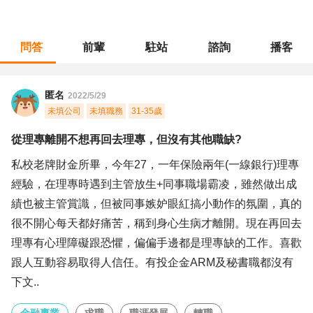
問答
前輩
駐站
諮詢
播客
職涯診所
/
金融專業
/
從理專離開不想再回去理專，但沒有其他職缺?
匿名
2022/5/29
未填公司
未填職務
31-35歲
從理專離開不想再回去理專，但沒有其他職缺?
私校老牌財金所畢，今年27，一年保險兩年(一線銀行)理專
經驗，在理專時遇到主管放生+同事職場霸凌，雖然做出成
績也被主管賞識，但被同事嫉妒眼紅搞小動作的氛圍，真的
很不開心每天都好痛苦，稱到身心生病才離開。現在再回去
理專有心理障礙跟恐懼，偏偏手邊都是理專缺的工作。喜歡
跟人互動容易取得人信任。有投企金ARM及秘書職都沒有
下文..