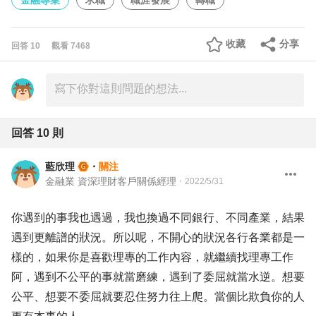
金融專業
求職
職涯發展
轉職
收藏
分享
回答
10
觀看
7468
回答
10
則
藍欣理
・
關注
金融業 資深理財客戶關係經理
・
2022/5/31
你遇到的事我也遇過，我也換過不同銀行、不同產業，結果
遇到更離譜的狀況。所以呢，不開心的狀況各行各業都是一
樣的，如果你是喜歡理專的工作內容，就繼續找理專工作
阿，遇到不公平的事就當磨練，遇到了委屈就當水逆。想要
公平、想要不委屈就要忍住努力往上爬。當個比欺負你的人