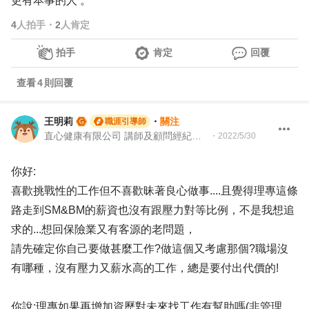
更有本事的人 。
4
人拍手
・
2
人肯定
拍手
肯定
回覆
查看
4
則回覆
王明莉
・
關注
職涯引導師
直心健康有限公司 講師及顧問經紀人、園藝治療師、就業服務專業人員、104Giver職涯引導師
・
2022/5/30
你好:
喜歡挑戰性的工作但不喜歡昧著良心做事....且覺得理專這條
路走到SM&BM的薪資也沒有跟壓力對等比例，不是我想追
求的...想回保險業又有客源的老問題，
請先確定你自己要做甚麼工作?做這個又考慮那個?職場沒
有哪種，沒有壓力又薪水高的工作，總是要付出代價的!
你說:理專如果再增加資歷對未來找工作有幫助嗎(非管理