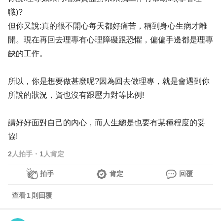
職)?
但你又說:真的很不開心每天都好痛苦，稱到身心生病才離
開。現在再回去理專有心理障礙跟恐懼，偏偏手邊都是理專
缺的工作。
所以，你是想要做甚麼呢?因為回去做理專，就是會遇到你
所說的狀況，資也沒有跟壓力對等比例!
請好好面對自己的內心，而人生總是也要有某種程度的妥
協!
2
人拍手
・
1
人肯定
拍手
肯定
回覆
查看
1
則回覆