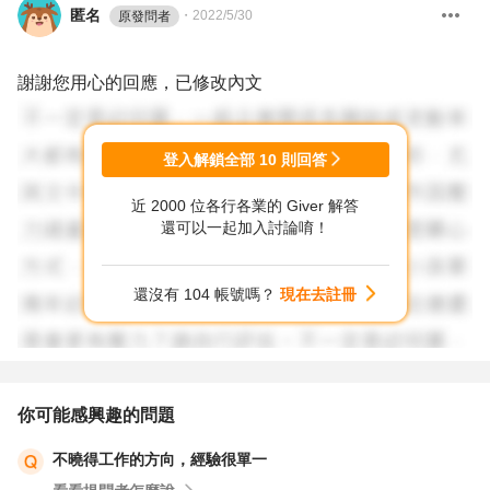
匿名
・
2022/5/30
原發問者
謝謝您用心的回應，已修改內文
登入解鎖全部
10
則回答
近 2000 位各行各業的 Giver 解答
還可以一起加入討論唷！
還沒有 104 帳號嗎？
現在去註冊
你可能感興趣的問題
不曉得工作的方向，經驗很單一