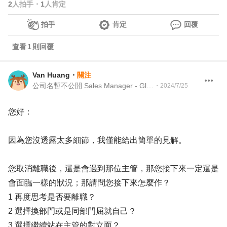
2
人拍手
・
1
人肯定
拍手
肯定
回覆
查看
1
則回覆
Van Huang
・
關注
公司名暫不公開 Sales Manager - Global Market
・
2024/7/25
您好：
因為您沒透露太多細節，我僅能給出簡單的見解。
您取消離職後，還是會遇到那位主管，那您接下來一定還是
會面臨一樣的狀況；那請問您接下來怎麼作？
1 再度思考是否要離職？
2 選擇換部門或是同部門屈就自己？
3 選擇繼續站在主管的對立面？