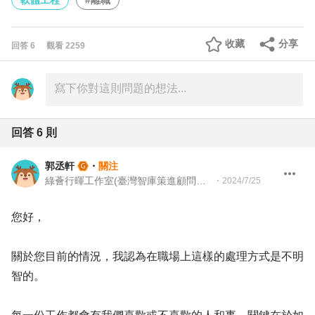
軟體工程
#離職
收藏
分享
回答
6
觀看
2259
回答
6
則
郭丞軒
・
關注
綠薈行暉工作室(臺灣智庫策進顧問有限公司) 執行長(南區輔導員顧問)
・
2024/7/25
您好，
關於您目前的情況，我認為在職場上這樣的處理方式是不明
智的。