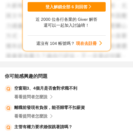
3.尋找解決方案：如果你對於與特定主管的工作關係感到不
登入解鎖全部
6
則回答
安，考慮是否有其他解決方案，如與HR或其他管理層溝
近 2000 位各行各業的 Giver 解答
通，或者尋找轉調部門的機會。
還可以一起加入討論唷！
4.慎重決定：不要仓促作出決定。考慮所有後果和可能的影
還沒有 104 帳號嗎？
現在去註冊
響，包括你的專業聲譽和團隊關係。
5.尋求支持：如果感到困惑或無法做出決定，考慮尋求朋
友、家人或專業顧問的建議。有時外人的意見可以提供新的
你可能感興趣的問題
視角。
空窗期3、4個月是否會對求職不利
看看提問者怎麼說
最後，這是一個需要慎重思考和誠實面對的問題。重要的
是，不管你決定怎麼做，都要確保以一種尊重和負責的態度
離職前發現有負假，能否歸零不扣薪資
處理這個情況，以減少對公司和個人聲譽的潛在影響。
看看提問者怎麼說
主管有權力要求婚假跳著請嗎？