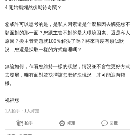
4 開始擺爛然後期待奇蹟？
您或許可以思考的是，是私人因素還是什麼原因去觸犯您不
願面對的那一面？您跟主管不對盤是大環境因素、還是私人
原因？換主管問題就100％解決了嗎？將來再度有類似狀
況，您還是採取一樣的方式處理嗎？
無論如何，乍看您維持一樣的狀態，情況並不會往更好方式
去發展，唯有面對並抉擇該怎麼解決現況，才可能迎向轉
機。
祝福您
1
人拍手
・
1
人肯定
拍手
肯定
回覆