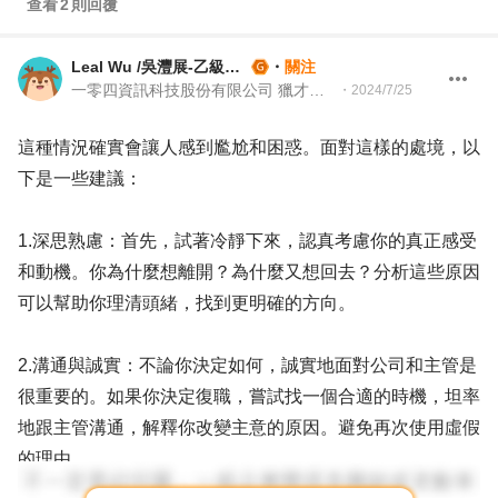
查看
2
則回覆
Leal Wu /吳灃展-乙級就業服務技術士
・
關注
一零四資訊科技股份有限公司 獵才招聘處 Headhunter 104 獵才顧問
・
2024/7/25
這種情況確實會讓人感到尷尬和困惑。面對這樣的處境，以
下是一些建議：
1.深思熟慮：首先，試著冷靜下來，認真考慮你的真正感受
和動機。你為什麼想離開？為什麼又想回去？分析這些原因
可以幫助你理清頭緒，找到更明確的方向。
2.溝通與誠實：不論你決定如何，誠實地面對公司和主管是
很重要的。如果你決定復職，嘗試找一個合適的時機，坦率
地跟主管溝通，解釋你改變主意的原因。避免再次使用虛假
的理由。