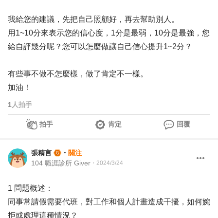
我給您的建議，先把自己照顧好，再去幫助別人。
用1~10分來表示您的信心度，1分是最弱，10分是最強，您
給自評幾分呢？您可以怎麼做讓自己信心提升1~2分？
有些事不做不怎麼樣，做了肯定不一樣。
加油！
1
人拍手
拍手
肯定
回覆
張精言
・
關注
104 職涯診所 Giver
・
2024/3/24
1 問題概述：
同事常請假需要代班，對工作和個人計畫造成干擾，如何婉
拒或處理這種情況？