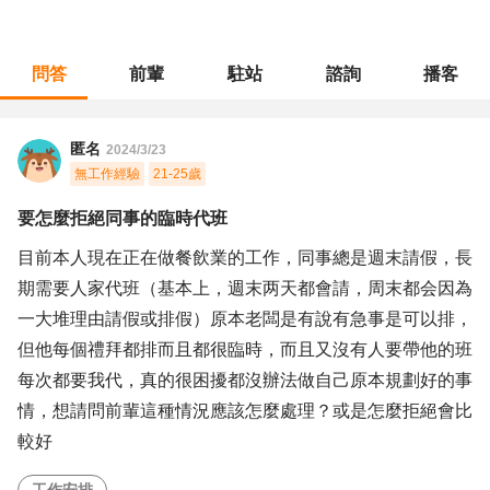
問答
前輩
駐站
諮詢
播客
職涯診所
/
不分職務
/
要怎麼拒絕同事的臨時代班
匿名
2024/3/23
無工作經驗
21-25歲
要怎麼拒絕同事的臨時代班
目前本人現在正在做餐飲業的工作，同事總是週末請假，長
期需要人家代班（基本上，週末两天都會請，周末都会因為
一大堆理由請假或排假）原本老闆是有說有急事是可以排，
但他每個禮拜都排而且都很臨時，而且又沒有人要帶他的班
每次都要我代，真的很困擾都沒辦法做自己原本規劃好的事
情，想請問前輩這種情況應該怎麼處理？或是怎麼拒絕會比
較好