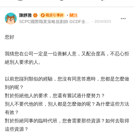
陳靜雅
・
關注
職涯引導師
SCPC國際職業策略規劃師 GCDF全球職涯發展師
・
2024/3/23
您好
我猜您在公司一定是一位善解人意，又配合度高，不忍心拒
絕別人要求的人。
以前您踫到類似的經驗，您沒有同意答應時，您都是怎麼做
到的呢？
對於拒絕他人的要求，您還有嘗試過什麼努力？
別人不要代他的班，別人都是怎麼做的呢？為什麼這些方法
有效？
對於拒絕同事的臨時代班，您會需要那些資源？如何去取得
這些資源？