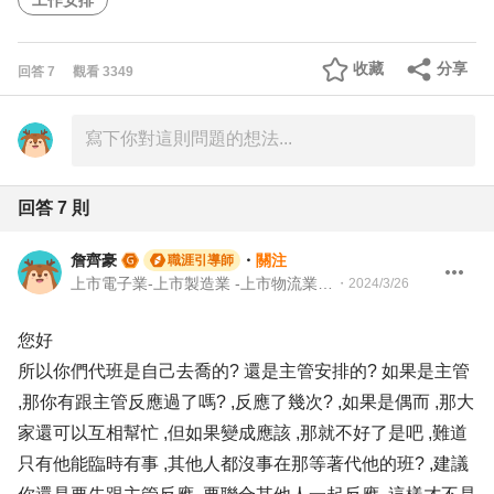
工作安排
收藏
分享
回答
7
觀看
3349
回答
7
則
詹齊豪
・
關注
職涯引導師
上市電子業-上市製造業 -上市物流業 -上市餐飲服務業 104 Giver 職涯引導師 第003202410005號
・
2024/3/26
您好
所以你們代班是自己去喬的? 還是主管安排的? 如果是主管
,那你有跟主管反應過了嗎? ,反應了幾次? ,如果是偶而 ,那大
家還可以互相幫忙 ,但如果變成應該 ,那就不好了是吧 ,難道
只有他能臨時有事 ,其他人都沒事在那等著代他的班? ,建議