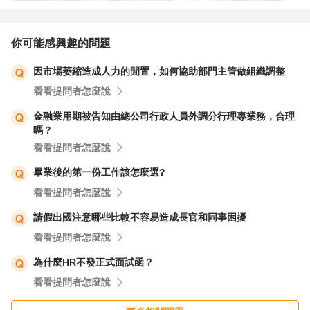
代班，一大堆理由請假或排假，您也可以堅定提出一個不代
班的理由。只要態度堅定，就拒絕了練幾次就會了。
你可能感興趣的問題
7 祝福您，希望您能夠找到解決問題的良好方法，保持工作
因市場萎縮造成人力的閒置，如何協助部門主管做組織調整
和生活的平衡，並獲得您所期待的支持和理解。
看看提問者怎麼說
金融業用期被告知由總公司行政人員外調分行理專業務，合理
嗎？
看看提問者怎麼說
畢業後的第一份工作該怎麼選?
看看提問者怎麼說
請假出國注意哪些比較不容易造成長官和同事困擾
看看提問者怎麼說
為什麼HR不發正式面試函？
看看提問者怎麼說