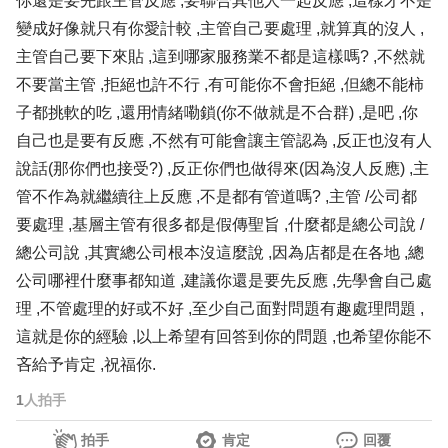
你還是要先跟主管反應 ,要聯合其他人一起反應 ,這樣才不是
變成好像就只有你愛計較 ,主管自己要處理 ,就算真的沒人 ,
主管自己要下來貼 ,這到哪家服務業不都是這樣嗎? ,不然就
不要當主管 ,拒絕也許不行 ,有可能你不會拒絕 ,但總不能柿
子都挑軟的吃 ,還用情緒嘞鎖(你不做就是不合群) ,是吧 ,你
自己也是要有反應 ,不然有可能會讓主管認為 ,反正也沒有人
說話(那你們也接受?) ,反正你們也做得來(因為沒人反應) ,主
管不作為就繼續往上反應 ,不是都有管道嗎? ,主管 /公司都
要處理 ,基層主管有很多都是假傳聖旨 ,什麼都是總公司說 /
總公司說 ,其實總公司根本沒這麼說 ,因為店都是在各地 ,總
公司哪裡什麼事都知道 ,建議你還是要先反應 ,先學會自己處
理 ,不管處理的好或不好 ,至少自己面對問題有趣處理問題 ,
這就是你的經驗 ,以上希望有回答到你的問題 ,也希望你能不
吝給予肯定 ,祝福你.
1
人拍手
拍手
肯定
回覆