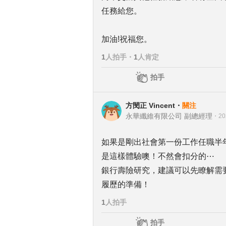
任務給您。
加油!祝福您。
1
人拍手
・
1
人肯定
拍手
方閔正 Vincent
・
關注
永華纖維有限公司 副總經理
・
20
如果是剛出社會第一份工作任職半
是這樣體驗噢！不然會扣分的⋯
銀行壽險研究，建議可以先瞭解需
履歷的準備！
1
人拍手
拍手