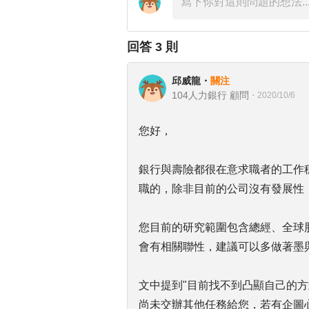
回答
3
則
邱威龍
・
關注
104人力銀行 顧問
・
2020/10/6
您好，
銀行與壽險都很在意求職者的工作
職的，除非目前的公司沒有發展性，
您目前的研究範圍包含總經、全球
會有相關聯性，建議可以多做著墨
文中提到"目前找不到凸顯自己的
尚未交辦其他任務給您，若有企圖