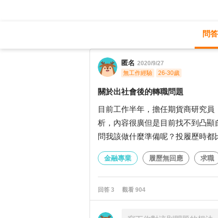
問答
職涯診所
/
金融專業
/
匿名
2020/9/27
無工作經驗
26-30歲
關於出社會後的轉職問題
目前工作半年，擔任期貨商研究員
析，內容很廣但是目前找不到凸顯
問我該做什麼準備呢？投履歷時都
金融專業
履歷無回應
求職
回答
3
觀看
904