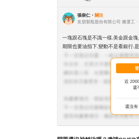
張崇仁
・
關注
友朋製瓶股份有限公司 搬運工
・
一塊跟石塊是不識一樣.美金跟金塊
期限也要油指下.變動不是看銀行.
近 20
還
還沒有 