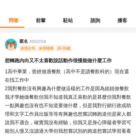
問答
前輩
駐站
諮詢
播客
職涯診所
/
行銷廣告
/
想轉跑內向又不太喜歡說話動作很慢能做什麼工作
匿名
2022/7/16
未填公司
未填職務
26-30歲
想轉跑內向又不太喜歡說話動作很慢能做什麼工作
1高中畢業，曾經做過餐飲（高中不是讀餐飲科的）現在還
在找工作中
2我對餐飲沒有興趣為什麼做這樣的工作是因為姐姐做餐飲
我才學她做餐飲但我不知道我真正喜歡的是甚麼但我對餐飲
一點興趣也沒有也不知道要做什麼，但是我對行銷行政或助
理和文字工作員出版等等有興趣也想嘗試轉跑道但是家人都
說我不適合，確實我沒有經驗，但我又是身心障礙者學習可
能別人慢又沒讀過大學但我想嘗試別的跑道想嘗試學習看看