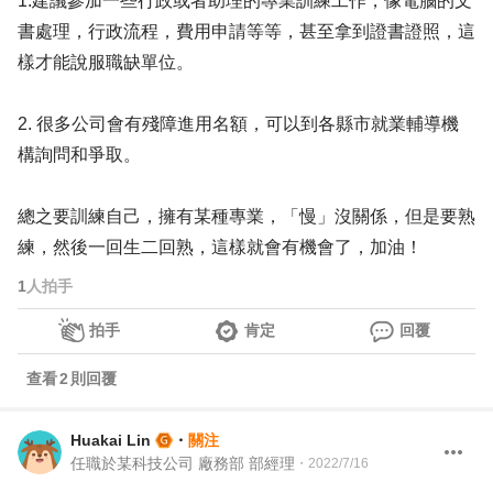
1.建議參加一些行政或者助理的專業訓練工作，像電腦的文
書處理，行政流程，費用申請等等，甚至拿到證書證照，這
樣才能說服職缺單位。
2. 很多公司會有殘障進用名額，可以到各縣市就業輔導機
構詢問和爭取。
總之要訓練自己，擁有某種專業，「慢」沒關係，但是要熟
練，然後一回生二回熟，這樣就會有機會了，加油！
1
人拍手
拍手
肯定
回覆
查看
2
則回覆
Huakai Lin
・
關注
任職於某科技公司 廠務部 部經理
・
2022/7/16