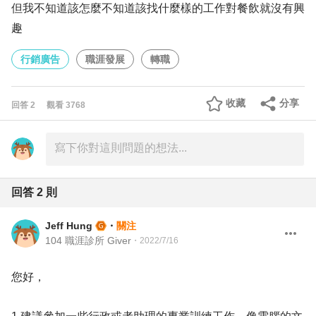
但我不知道該怎麼不知道該找什麼樣的工作對餐飲就沒有興
趣
行銷廣告
職涯發展
轉職
收藏
分享
回答
2
觀看
3768
回答
2
則
Jeff Hung
・
關注
104 職涯診所 Giver
・
2022/7/16
您好，