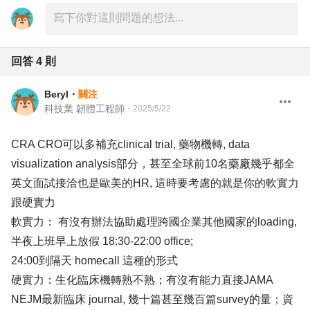
回答
4
則
Beryl
・
關注
科技業 韌體工程師
・
2025/5/22
CRA CRO可以多補充clinical trial, 藥物機轉, data
visualization analysis部分，甚至全球前10名藥廠幾乎都全
英文面試接洽也是歐美的HR, 這時要考慮的就是你的軟實力
跟硬實力
軟實力： 有沒有辦法協助處理跨國企業其他國家的loading,
半夜上班早上放假 18:30-22:00 office;
24:00到隔天 homecall 這種的形式
硬實力：生化臨床機轉熟不熟；有沒有能力直接JAMA
NEJM最新臨床 journal, 幾十篇甚至幾百篇survey的量；資