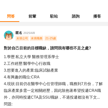
問答
前輩
駐站
諮詢
播客
職涯診所
/
醫療保健
/
對於自己目前的目標職缺，請問我有哪些不足之處?
匿名
2025/4/8
未填公司
未填職務
21-25歲
對於自己目前的目標職缺，請問我有哪些不足之處?
1.學歷:私立大學 醫務管理系學士
2.工作經歷:醫學中心行政職
3.想要進入的產業:臨床試驗產業
4.有興趣的職位:CRA
4.現狀:目前仍在醫學中心任管理師職，職務到7月份，了解
臨床產業多需一定相關經歷，因此除抱著希望投遞CRA職
外，亦同時投遞CTA及SSU職缺，不過投遞都沒有下文...
問題: