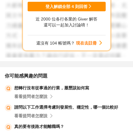
11 別忽視LinkedIn經營與主動私訊HR，增加曝光率。有哪
登入解鎖全部
4
則回答
些不足之處，履歷調整為強調協作力、溝通、文件管理能
近 2000 位各行各業的 Giver 解答
力，多投幾家CRO、協助性職位，參加ICH-GCP、CRA實
還可以一起加入討論唷！
務培訓班。
12 祝福你。堅持目標、策略明確，轉職CRA絕非夢想。
還沒有 104 帳號嗎？
現在去註冊
你可能感興趣的問題
想轉行沒有從事過的行業，履歷該如何寫
看看提問者怎麼說
請問以下工作選擇考慮到發展性、穩定性，哪一個比較好
看看提問者怎麼說
真的要有後路才能離職嗎？