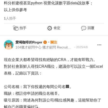
料分析建模甚至python 視覺化讓數字跟data說故事；
以上供你參考
1
人拍手
拍手
肯定
回覆
愛喝咖啡的Roger
・
關注
104獵才顧問中心 獵才顧問 Recruitment Consultant
・
2025/4/8
現在企業大都希望尋找有經驗的CRA，才能有即戰力。
對於社會新鮮人尋找CRA職位，建議你可以設立一個Excel
表格，記錄以下資訊：
公司名稱：寫下你投遞的每間公司名🏢。
職缺：標註你申請的職位名稱📄。
吸引原因：簡述為何對該公司/職位感興趣，這能幫助你了
解自己的職業偏好🔍。