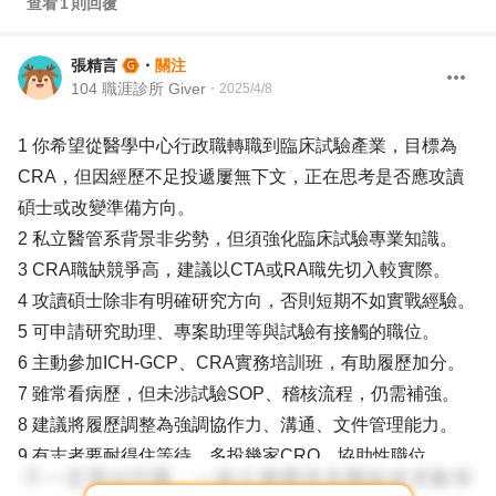
查看
1
則回覆
張精言
・
關注
104 職涯診所 Giver
・
2025/4/8
1 你希望從醫學中心行政職轉職到臨床試驗產業，目標為
CRA，但因經歷不足投遞屢無下文，正在思考是否應攻讀
碩士或改變準備方向。
2 私立醫管系背景非劣勢，但須強化臨床試驗專業知識。
3 CRA職缺競爭高，建議以CTA或RA職先切入較實際。
4 攻讀碩士除非有明確研究方向，否則短期不如實戰經驗。
5 可申請研究助理、專案助理等與試驗有接觸的職位。
6 主動參加ICH-GCP、CRA實務培訓班，有助履歷加分。
7 雖常看病歷，但未涉試驗SOP、稽核流程，仍需補強。
8 建議將履歷調整為強調協作力、溝通、文件管理能力。
9 有志者要耐得住等待，多投幾家CRO、協助性職位。
10 若能進入藥廠或CRO做支援性職務，也能轉CRA更順。