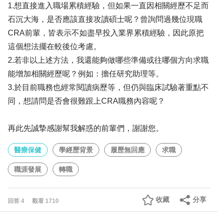
1.想直接進入職場累積經驗，但如果一直因相關經歷不足而
石沉大海，是否應該直接攻讀碩士呢？曾詢問過幾位現職
CRA前輩，皆表示不如盡早投入業界累積經驗，因此原把
這個想法擺在較後位考慮。
2.若非以上述方法，我還能夠做哪些準備或往哪個方向求職
能增加相關經歷呢？例如：擔任研究助理等。
3.於目前職務也經常閱讀病歷等，但仍與臨床試驗著重點不
同，想請問是否會很難跟上CRA職務內容呢？
再此先誠摯感謝幫我解惑的前輩們，謝謝您。
醫療保健
學經歷背景
履歷無回應
求職
職涯發展
轉職
收藏
分享
回答
4
觀看
1710