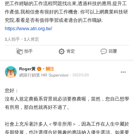
把工作經驗的工作流程問題找出來,透過科技的應用,提升工
作產值,我相信會有很好的工作機會. 你可以上網農業科技研
究院,看看是否有值得學習或者適合的工作職缺.
https://www.atri.org.tw/
1
人拍手
・
1
人肯定
拍手
肯定
回覆
Roger黃
・
關注
網路行銷業 HR Supervisor
・
2022/1/20
您好：
沒有人規定農藝系背景就必須要務農喔，當然，您自己想學
有所用，那自然就再好不過了。
社會上充斥著許多人＜學非所用＞，因為工作在人生中屬於
長期發展，也許選擇合於興趣的應該納入優先選項。如果要