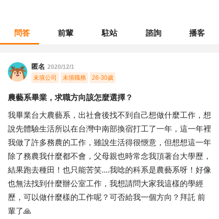
問答
前輩
駐站
諮詢
播客
職涯診所
/
農林漁牧
/
農藝系畢業，求職方向該怎麼選擇？
匿名
2020/12/1
未填公司
未填職務
26-30歲
農藝系畢業，求職方向該怎麼選擇？
我畢業台大農藝系，出社會後找不到自己想做什麼工作，想
說先體驗生活所以在台灣中南部換宿打工了一年，這一年裡
我做了許多務農的工作，雖說生活得很愜意，但想想這一年
除了務農我什麼都不會，父母親也時常念我頂著台大學歷，
結果跑去種田！也只能苦笑....我唸的科系是農藝系呀！好像
也無法找到什麼辦公室工作，我想請問大家我這樣的學經
歷，可以做什麼樣的工作呢？可否給我一個方向？拜託 前
輩了🙏