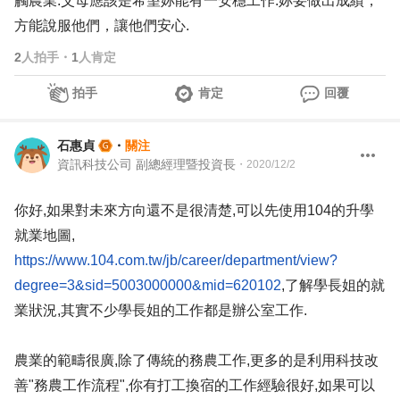
觸農業.父母應該是希望妳能有一安穩工作.妳要做出成績，
方能說服他們，讓他們安心.
2
人拍手
・
1
人肯定
拍手
肯定
回覆
石惠貞
・
關注
資訊科技公司 副總經理暨投資長
・
2020/12/2
你好,如果對未來方向還不是很清楚,可以先使用104的升學
就業地圖,
https://www.104.com.tw/jb/career/department/view?
degree=3&sid=5003000000&mid=620102
,了解學長姐的就
業狀況,其實不少學長姐的工作都是辦公室工作.
農業的範疇很廣,除了傳統的務農工作,更多的是利用科技改
善"務農工作流程",你有打工換宿的工作經驗很好,如果可以