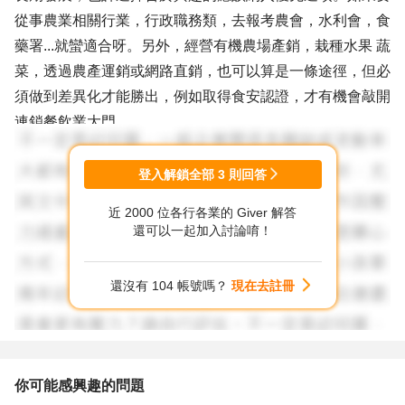
從事農業相關行業，行政職務類，去報考農會，水利會，食
藥署...就蠻適合呀。另外，經營有機農場產銷，栽種水果 蔬
菜，透過農產運銷或網路直銷，也可以算是一條途徑，但必
須做到差異化才能勝出，例如取得食安認證，才有機會敲開
連鎖餐飲業大門。
至於想跨領域要怎麼突圍，就得研究該類需要具備怎樣的專
登入解鎖全部
3
則回答
長，例如生物科技，可依據自己個性或興趣，朝向研發或行
近 2000 位各行各業的 Giver 解答
銷去規劃，前者對於實驗室器材及市場需求之新產品要能掌
還可以一起加入討論唷！
握，後者則需要了解消費者之通路及企劃方案，審視自己目
前欠缺在哪一個環節，設法去補強不足。
還沒有 104 帳號嗎？
現在去註冊
社會上百業各異，要從事工作選項，首要能夠知道“眉角”，
才更能提高勝率。
希望以上所述，能夠帶給您一些發想喔~
你可能感興趣的問題