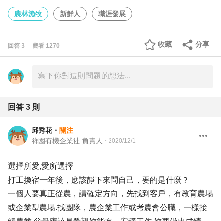
農林漁牧
新鮮人
職涯發展
收藏
分享
回答
3
觀看
1270
回答
3
則
邱秀花
・
關注
祥園有機企業社 負責人
・
2020/12/1
選擇所愛,愛所選擇.
打工換宿一年後，應該靜下來問自己，要的是什麼？
一個人要真正從農，請確定方向，先找到客戶，有教育農場
或企業型農場.找團隊，農企業工作或考農會公職，一樣接