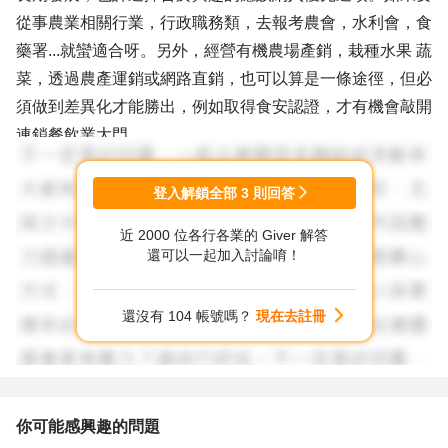
從事農業相關行業，行政職務類，去報考農會，水利會，食
藥署...就蠻適合呀。另外，經營有機農場產銷，栽種水果 蔬
菜，透過農產運銷或網路直銷，也可以算是一條途徑，但必
須做到差異化才能勝出，例如取得食安認證，才有機會敲開
連鎖餐飲業大門。
至於想跨領域要怎麼突圍，就得研究該類需要具備怎樣的專
登入解鎖全部
3
則回答
長，例如生物科技，可依據自己個性或興趣，朝向研發或行
近 2000 位各行各業的 Giver 解答
銷去規劃，前者對於實驗室器材及市場需求之新產品要能掌
還可以一起加入討論唷！
握，後者則需要了解消費者之通路及企劃方案，審視自己目
前欠缺在哪一個環節，設法去補強不足。
還沒有 104 帳號嗎？
現在去註冊
社會上百業各異，要從事工作選項，首要能夠知道“眉角”，
才更能提高勝率。
希望以上所述，能夠帶給您一些發想喔~
你可能感興趣的問題