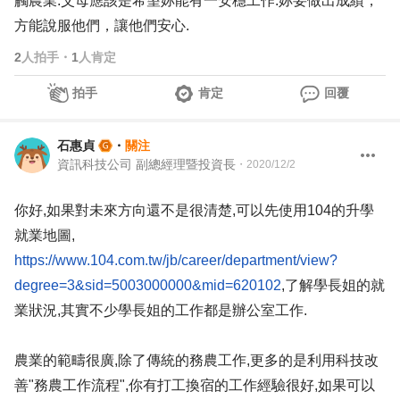
觸農業.父母應該是希望妳能有一安穩工作.妳要做出成績，
方能說服他們，讓他們安心.
2
人拍手
・
1
人肯定
拍手
肯定
回覆
石惠貞
・
關注
資訊科技公司 副總經理暨投資長
・
2020/12/2
你好,如果對未來方向還不是很清楚,可以先使用104的升學
就業地圖,
https://www.104.com.tw/jb/career/department/view?
degree=3&sid=5003000000&mid=620102
,了解學長姐的就
業狀況,其實不少學長姐的工作都是辦公室工作.
農業的範疇很廣,除了傳統的務農工作,更多的是利用科技改
善"務農工作流程",你有打工換宿的工作經驗很好,如果可以