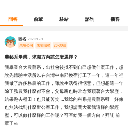
問答
前輩
駐站
諮詢
播客
職涯診所
/
農林漁牧
/
農藝系畢業，求職方向該怎麼選擇？
匿名
2020/12/1
未填公司
未填職務
26-30歲
農藝系畢業，求職方向該怎麼選擇？
我畢業台大農藝系，出社會後找不到自己想做什麼工作，想
說先體驗生活所以在台灣中南部換宿打工了一年，這一年裡
我做了許多務農的工作，雖說生活得很愜意，但想想這一年
除了務農我什麼都不會，父母親也時常念我頂著台大學歷，
結果跑去種田！也只能苦笑....我唸的科系是農藝系呀！好像
也無法找到什麼辦公室工作，我想請問大家我這樣的學經
歷，可以做什麼樣的工作呢？可否給我一個方向？拜託 前
輩了🙏