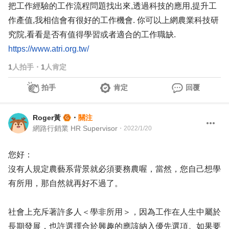
把工作經驗的工作流程問題找出來,透過科技的應用,提升工
作產值,我相信會有很好的工作機會. 你可以上網農業科技研
究院,看看是否有值得學習或者適合的工作職缺.
https://www.atri.org.tw/
1
人拍手
・
1
人肯定
拍手
肯定
回覆
Roger黃
・
關注
網路行銷業 HR Supervisor
・
2022/1/20
您好：
沒有人規定農藝系背景就必須要務農喔，當然，您自己想學
有所用，那自然就再好不過了。
社會上充斥著許多人＜學非所用＞，因為工作在人生中屬於
長期發展，也許選擇合於興趣的應該納入優先選項。如果要