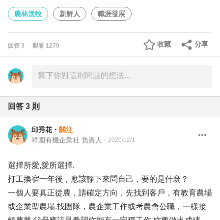
農林漁牧
新鮮人
職涯發展
收藏
分享
回答
3
觀看
1270
回答
3
則
邱秀花
・
關注
祥園有機企業社 負責人
・
2020/12/1
選擇所愛,愛所選擇.
打工換宿一年後，應該靜下來問自己，要的是什麼？
一個人要真正從農，請確定方向，先找到客戶，有教育農場
或企業型農場.找團隊，農企業工作或考農會公職，一樣接