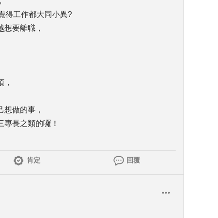
，
覺得工作都大同小異?
越想要離職，
項，
己想做的事，
三專長之類的囉！
肯定
回覆