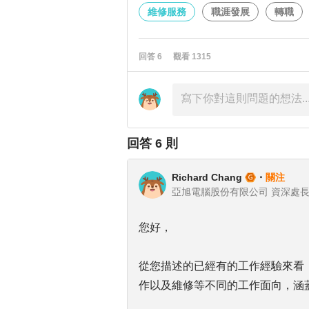
維修服務
職涯發展
轉職
回答
6
觀看
1315
回答
6
則
Richard Chang
・
關注
亞旭電腦股份有限公司 資深處
您好，
從您描述的已經有的工作經驗來看
作以及維修等不同的工作面向，涵