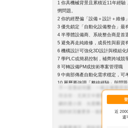
1 你具機械背景且累積近11年經
惘問題。
2 你的經歷偏「設備＋設計＋維修
3 優先鎖定「自動化設備整合」最
4 半導體設備商、系統整合商是首
5 避免再走純維修，成長性與薪資
6 機構設計可強化3D設計與模組化
7 學PLC或簡易控制，補齊跨域競
8 可轉設備PM或技術專案管理職
9 中南部傳產自動化需求穩定，可
10 履歷要強調「整線經驗」與問
11 面試主打「能獨立處理設備與
12 你想深入了解三方向：設備整
13 獨立處理設備＝從組裝到試車
近 20
14 整合能力重點在機構＋電控＋
還
15 能解「設備卡關」問題才是真