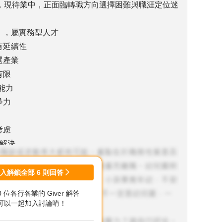
驗，現待業中，正面臨轉職方向選擇困難與職涯定位迷
」，屬實務型人才
有延續性
選產業
有限
能力
爭力
考慮
題解決
整合能力」
合能力、轉設備PM、以及中南部傳產自動化機會。
登入解鎖全部
6
則回答
能一手包
00 位各行各業的 Giver 解答
現場協調
可以一起加入討論唷！
價值核心