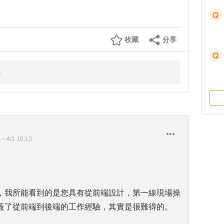
收藏
分享
長
・
4/1 10:13
，我所能看到的是您具有從前端設計，第一線現場操
蓋了從前端到後端的工作經驗，其實是很難得的。