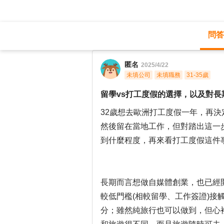
問答
職涯診所
/
藝術設計
/
匿名
2025/4/22
未填公司
未填職務
31-35歲
留學vs打工度假的選擇，以及對長
32歲想去歐洲打工度假一年，再決
然後留在當地工作，但對踏出這一
到什麼程度，再來看打工度假這件
長期而言想做自媒體創業，也已經
較低門檻(相較留學、工作簽證)接
分；雖然純旅行也可以做到，但心