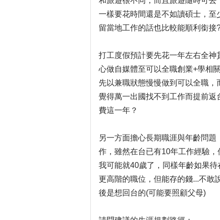
和旅遊很不同，而且旅遊隨時可去
一樣要花時間還是不如讀碩士，至
留當地工作的話也比較能順利銜接
打工度假預計要先花一年左右全神
心做自媒體至可以全職創業+學相
先以兼職狀態慢慢做到可以全職，而
覺得萬一出國找不到工作而提前返台
費這一年？
另一方面擔心長期職涯與年齡問題
作，雖然在台已有10年工作經驗，但到
我可能就40歲了，同樣年齡如果待
更高階的職位，但能存的錢...不敢
後是想回台的(可能要照顧父母)