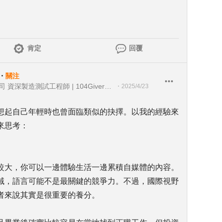
肯定
回覆
・
關注
台灣派樂騰健康科技股份有限公司 資深製造測試工程師 | 104Giver職涯引導師 第003202310035
・
2025/4/23
想起自己年輕時也曾面臨類似的抉擇。以我的經驗來
來思考：
較大，你可以一邊體驗生活一邊累積自媒體的內容。
域，語言可能不是最關鍵的競爭力。不過，國際視野
者來說其實是很重要的養分。