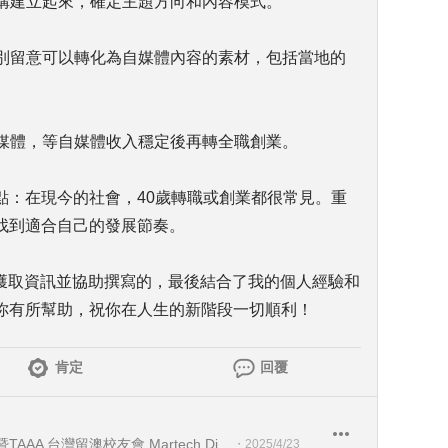
架構建立起來，確定主題方向和內容模式。
特別留意可以轉化為自媒體內容的素材，包括當地的
自媒體，等自媒體收入穩定後再轉全職創業。
點：在現今的社會，40歲轉職或創業都很常見。重
找到適合自己的發展節奏。
I獲取資訊並協助撰寫的，最後結合了我的個人經驗和
你有所幫助，祝你在人生的新階段一切順利！
肯定
回覆
Seadiving Holidays 喜潛水假期暨TAAA 台灣留澳校友會 Martech Director 行銷科技長暨TAAA 理事
・
2025/4/23