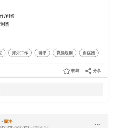
作/創業
/創業
假
海外工作
留學
職涯規劃
自媒體
收藏
分享
・
關注
03202510001
・
2025/4/22