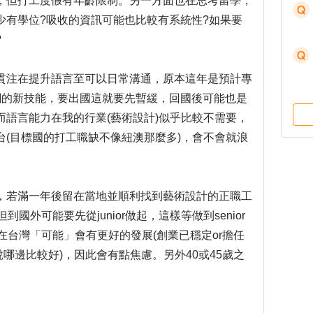
，但打工度假有年齡限制。另一方面也在思考留學，
少有學位?吸收的資訊可能也比較有系統性?如果要
?
貫注在提升語言至可以日常溝通，原本這年是預計專
關的新技能，要出國這就要先暫緩，回國後可能也是
語言能力在我的行業(藝術設計)似乎比較不需要，
(目標國的打工職缺不像紐澳那麼多)，會不會就浪
，若滿一年後留在當地並順利找到藝術設計的正職工
國外可能要先從junior做起，這樣等做到senior
在台灣「可能」會有更好的發展(創業已穩定or擔任
說哪邊比較好)，因此會有點焦慮。另外40或45歲之