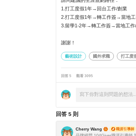
請問建議的生涯規劃路徑：
1.打工度假1年→回台工作/創業
2.打工度假1年→轉工作簽→當地工
3.留學1-2年→轉工作簽→當地工作
謝謝！
藝術設計
國外求職
打工度
回答
5
觀看
3095
回答
5
則
Cherry Wang
職涯引導師
品牌經營 104Giver職涯引導師 第0