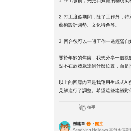
1. 在出發前，先把自媒體的基礎
2. 打工度假期間，除了工作外，
藝術設計趨勢、文化特色等。
3. 回台後可以一邊工作一邊經營
關於年齡的焦慮，我想分享一個觀
點不在於幾歲達到什麼位置，而是
以上的回應內容是我運用生成式A
見解進行了調整。希望這些建議對
拍手
謝建章
・
關注