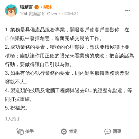
張精言
・
關注
104 職涯診所 Giver
・
2020/4/24
1. 業務是具備產品服務專業，開發客戶使客戶喜歡你，在
自信樂觀中發揮創意，進而完成交易的工作。
2. 成功業務的要素，積極的心理態度，想法要積極談吐要
積極；幽默讓你用正確的眼光來看業務的成敗；把言談話為
行動，要做得讓自己引以為傲。
3. 如果有信心執行業務的要素，則內勤客服轉業務落差影
響就不大。
4. 製造類的技職及電腦工程師與過去6年的經歷有點遠，等
同打掉重練。
5. 祝福您。
1
人拍手
拍手
肯定
回覆