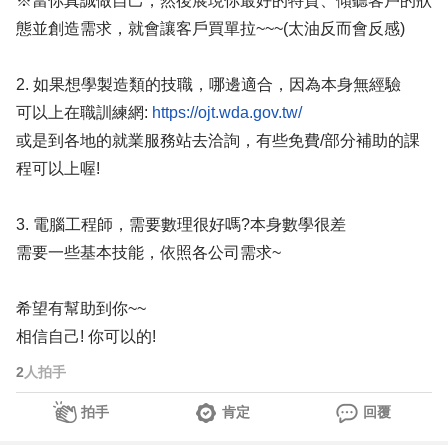
※當你真誠做自己，然後展現你最好的特質、傾聽客戶的狀
態並創造需求，就會讓客戶買單拉~~~(太油反而會反感)
2. 如果想學製造類的技職，哪邊適合，因為本身無經驗
可以上在職訓練網:
https://ojt.wda.gov.tw/
或是到各地的就業服務站去洽詢，有些免費/部分補助的課
程可以上喔!
3. 電腦工程師，需要數理很好嗎?本身數學很差
需要一些基本技能，依照各公司需求~
希望有幫助到你~~
相信自己! 你可以的!
2
人拍手
拍手
肯定
回覆