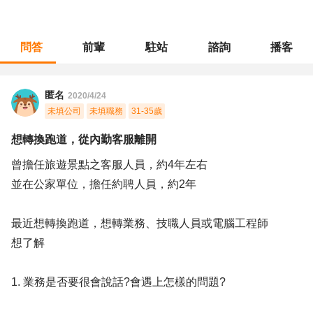
問答
前輩
駐站
諮詢
播客
職涯診所
/
客戶服務
/
想轉換跑道，從內勤客服離開
匿名
2020/4/24
未填公司
未填職務
31-35歲
想轉換跑道，從內勤客服離開
曾擔任旅遊景點之客服人員，約4年左右
並在公家單位，擔任約聘人員，約2年
最近想轉換跑道，想轉業務、技職人員或電腦工程師
想了解
1. 業務是否要很會說話?會遇上怎樣的問題?