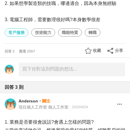
2. 如果想學製造類的技職，哪邊適合，因為本身無經驗
3. 電腦工程師，需要數理很好嗎?本身數學很差
客戶服務
技術能力
職能特質
轉職
收藏
分享
回答
3
觀看
2567
回答
3
則
Anderson
・
關注
現任個人工作室 個人工作室
・
2020/4/24
1. 業務是否要很會說話?會遇上怎樣的問題?