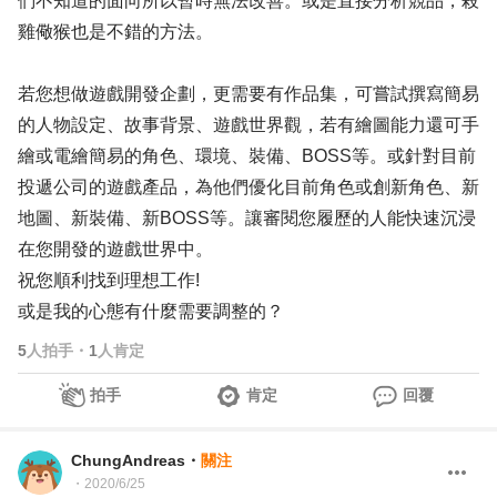
們不知道的面向所以暫時無法改善。或是直接分析競品，殺
雞儆猴也是不錯的方法。
若您想做遊戲開發企劃，更需要有作品集，可嘗試撰寫簡易
的人物設定、故事背景、遊戲世界觀，若有繪圖能力還可手
繪或電繪簡易的角色、環境、裝備、BOSS等。或針對目前
投遞公司的遊戲產品，為他們優化目前角色或創新角色、新
地圖、新裝備、新BOSS等。讓審閱您履歷的人能快速沉浸
在您開發的遊戲世界中。
祝您順利找到理想工作!
或是我的心態有什麼需要調整的？
5
人拍手
・
1
人肯定
拍手
肯定
回覆
ChungAndreas
・
關注
・
2020/6/25