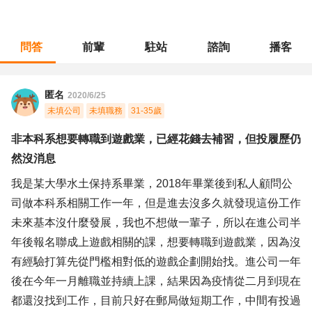
問答
前輩
駐站
諮詢
播客
職涯診所
/
營建規劃
/
非本科系想要轉職到遊戲業，已經花錢去補習，但投履歷仍然沒消息
匿名
2020/6/25
未填公司
未填職務
31-35歲
非本科系想要轉職到遊戲業，已經花錢去補習，但投履歷仍
然沒消息
我是某大學水土保持系畢業，2018年畢業後到私人顧問公
司做本科系相關工作一年，但是進去沒多久就發現這份工作
未來基本沒什麼發展，我也不想做一輩子，所以在進公司半
年後報名聯成上遊戲相關的課，想要轉職到遊戲業，因為沒
有經驗打算先從門檻相對低的遊戲企劃開始找。進公司一年
後在今年一月離職並持續上課，結果因為疫情從二月到現在
都還沒找到工作，目前只好在郵局做短期工作，中間有投過