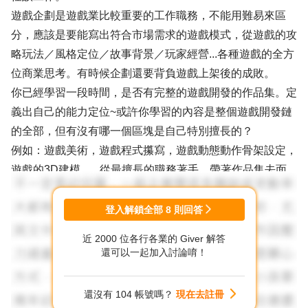
遊戲企劃是遊戲業比較重要的工作職務，不能用難易來區
分，應該是要能寫出符合市場需求的遊戲模式，從遊戲的攻
略玩法／風格定位／故事背景／玩家經營...各種遊戲的全方
位商業思考。有時候企劃還要背負遊戲上架後的成敗。
你已經學習一段時間，是否有完整的遊戲開發的作品集。定
義出自己的能力定位~或許你學習的內容是整個遊戲開發鏈
的全部，但有沒有哪一個區塊是自己特別擅長的？
例如：遊戲美術，遊戲程式攥寫，遊戲動態動作骨架設定，
遊戲的3D建模，...從最擅長的職務著手，帶著作品集去面
試該職務。
登入解鎖全部
8
則回答
試試看...遊戲產業需要新血投入。
近 2000 位各行各業的 Giver 解答
希望盡快有你的面試到職好消息。
還可以一起加入討論唷！
還沒有 104 帳號嗎？
現在去註冊