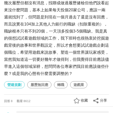
幾次履歷但都沒有消息，找聯成做過履歷健檢但他們說看起
來沒什麼問題，基本上如果每天投個20家公司，應該一兩
週就找到了，但問題是到現在一個月過去了還是沒有回應，
而且說實在104加上其他人力銀行的職缺（扣除重複的），
職缺根本只有不到20個，一天頂多投個3-5個職缺。我是真
的很想試試看遊戲領域的工作，我下班時也很熱衷於挖掘遊
戲背後的故事和世界觀設定，所以才會想要試試遊戲企劃這
個職位，希望用遊戲來說故事、塑造一個世界讓玩家感受，
當然我知道這一切要好幾年才做得到，但我覺得目前應該儘
早進入這個領域深耕，想問問各位專家們我目前應該做些什
麼？或是我的心態有什麼需要調整的？
營建規劃
履歷無回應
轉職
遊戲業
收藏
分享
回答
8
觀看
8612