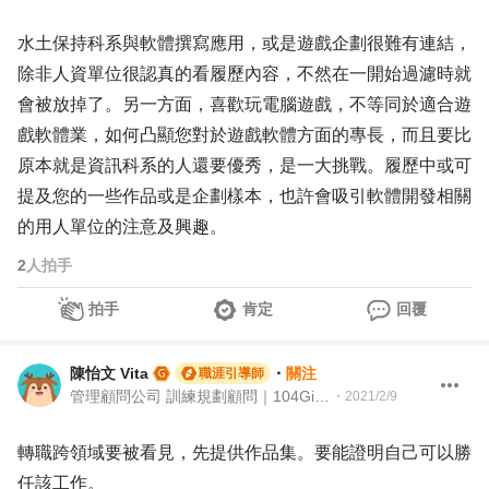
水土保持科系與軟體撰寫應用，或是遊戲企劃很難有連結，
除非人資單位很認真的看履歷內容，不然在一開始過濾時就
會被放掉了。另一方面，喜歡玩電腦遊戲，不等同於適合遊
戲軟體業，如何凸顯您對於遊戲軟體方面的專長，而且要比
原本就是資訊科系的人還要優秀，是一大挑戰。履歷中或可
提及您的一些作品或是企劃樣本，也許會吸引軟體開發相關
的用人單位的注意及興趣。
2
人拍手
拍手
肯定
回覆
陳怡文 Vita
・
關注
職涯引導師
管理顧問公司 訓練規劃顧問｜104Giver職涯引導師&證號003202310053
・
2021/2/9
轉職跨領域要被看見，先提供作品集。要能證明自己可以勝
任該工作。