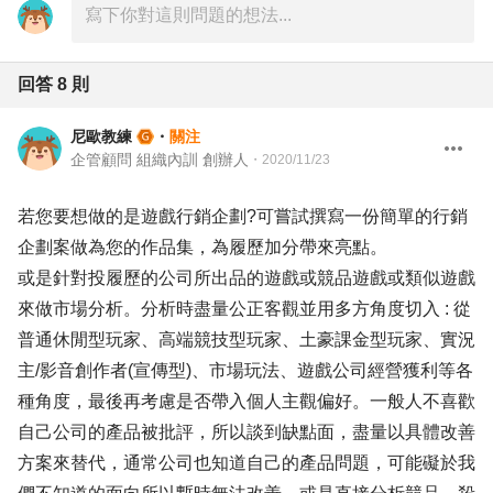
回答
8
則
尼歐教練
・
關注
企管顧問 組織內訓 創辦人
・
2020/11/23
若您要想做的是遊戲行銷企劃?可嘗試撰寫一份簡單的行銷
企劃案做為您的作品集，為履歷加分帶來亮點。
或是針對投履歷的公司所出品的遊戲或競品遊戲或類似遊戲
來做市場分析。分析時盡量公正客觀並用多方角度切入 : 從
普通休閒型玩家、高端競技型玩家、土豪課金型玩家、實況
主/影音創作者(宣傳型)、市場玩法、遊戲公司經營獲利等各
種角度，最後再考慮是否帶入個人主觀偏好。一般人不喜歡
自己公司的產品被批評，所以談到缺點面，盡量以具體改善
方案來替代，通常公司也知道自己的產品問題，可能礙於我