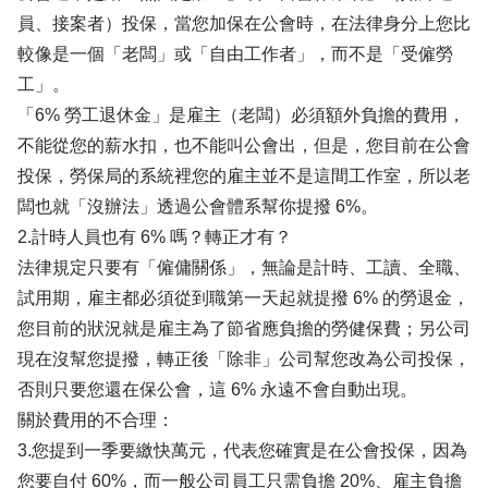
員、接案者）投保，當您加保在公會時，在法律身分上您比
較像是一個「老闆」或「自由工作者」，而不是「受僱勞
工」。
「6% 勞工退休金」是雇主（老闆）必須額外負擔的費用，
不能從您的薪水扣，也不能叫公會出，但是，您目前在公會
投保，勞保局的系統裡您的雇主並不是這間工作室，所以老
闆也就「沒辦法」透過公會體系幫你提撥 6%。
2.計時人員也有 6% 嗎？轉正才有？
法律規定只要有「僱傭關係」，無論是計時、工讀、全職、
試用期，雇主都必須從到職第一天起就提撥 6% 的勞退金，
您目前的狀況就是雇主為了節省應負擔的勞健保費；另公司
現在沒幫您提撥，轉正後「除非」公司幫您改為公司投保，
否則只要您還在保公會，這 6% 永遠不會自動出現。
關於費用的不合理：
3.您提到一季要繳快萬元，代表您確實是在公會投保，因為
您要自付 60%，而一般公司員工只需負擔 20%、雇主負擔