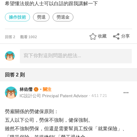
希望懂法規的人士可以白話的跟我講解一下
操作技術
勞退
勞退金
收藏
分享
回答
2
觀看
1002
回答
2
則
林佑儒
・
關注
IC設計公司 Principal Patent Advisor
・
4/11 7:21
勞雇關係的勞健保原則：
五人以下公司，勞保不強制，健保強制。
雖然不強制勞保，但還是需要幫員工投保「就業保險」、