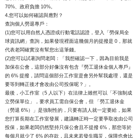
70%、政府負擔 10%。
4.您可以如何確認與應對？
查詢個人勞退專戶：
(1)您可以用自然人憑證或行動電話認證，登入「勞保局全
球資訊網」查詢，如果發現裡面這幾個月的提撥是 0，那就
代表老闆確實沒有幫您出這筆錢。
(2)您可以試著詢問老闆：「我想確認一下，因為目前我是
加保在公會，這部分好像沒有包含『勞工退休金個人專戶』
的 6% 提撥，請問這個部分工作室是會另外幫我處理，還是
要等到轉正後才會改由公司投保呢？」。
最後，小工作室（5 人以下）在法律上雖然可以「不強制成
立勞保單位」，要求員工需自保公會，但 「勞工退休金
（勞退 6%）」是強制性的，只要有請人就一定要給，如果
您打算長期在工作室發展，建議轉正時一定要爭取改由公司
投保，如果老闆仍然堅持只保公會且不提撥 6%，那您等於
每個月就少了 6% 的存款，且未來若發生職災，保障也會比