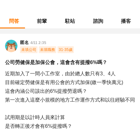
問答
前輩
駐站
諮詢
播客
職涯診所
/
操作技術
/
公司勞健保是加保公會，這會含有提撥6%嗎？
匿名
4/11 2:35
未填公司
未填職務
31-35歲
公司勞健保是加保公會，這會含有提撥6%嗎？
近期加入了一間小工作室，由於總人數只有3、4人
目前確定勞健保是有用公會的方式加保(繳一季快萬元)
這會內涵公司該出的6%提撥勞退嗎？
第一次進入這麼小規模的地方工作運作方式和以往經驗不同
試用期是以計時人員來計算
是否轉正後才會有6%提撥嗎？