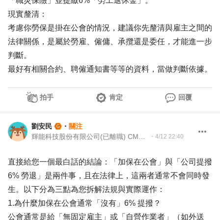
「職災保險」並提繳6%「勞工退休金」。
現實釐清：
考慮你勞保是掛在公會的情況，建議你先釐清與雇主之間的
法律關係，是屬於勞雇、僱傭、承攬還是委任，才能進一步
判斷。
最好有相關合約、聘僱通知書等等的資料，當做判斷依據。
拍手
肯定
回覆
劉安民
・
關注
輝能科技股份有限公司(已離職) CMDP職涯諮詢師
・
4/12 22:40
直接給您一個最白話的結論：「加保在公會」與「公司提撥
6% 勞退」是兩件事，且在法律上，這兩者通常不會同時發
生。以下分為三點為您拆解法規與實際運作：
1.為什麼加保在公會通常「沒有」6% 提撥？
公會通常是給「無固定雇主」或「自營作業者」（如外送