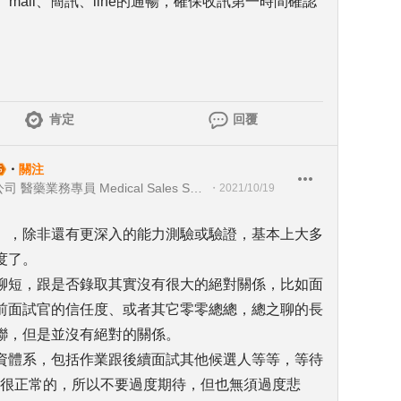
mail、簡訊、line的通暢，確保收訊第一時間確認
肯定
回覆
・
關注
Sanofi Taiwan 賽諾菲股份有限公司 醫藥業務專員 Medical Sales Specialist
・
2021/10/19
），除非還有更深入的能力測驗或驗證，基本上大多
度了。
聊短，跟是否錄取其實沒有很大的絕對關係，比如面
前面試官的信任度、或者其它零零總總，總之聊的長
聯，但是並沒有絕對的關係。
資體系，包括作業跟後續面試其他候選人等等，等待
是很正常的，所以不要過度期待，但也無須過度悲