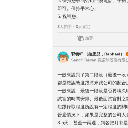
4. 保持您收到公司回覆電話、手機、
即可。保持平常心。
5. 祝福您。
3
人拍手
・
3
人肯定
拍手
郭毓軒 （拉肥兒，Raphael）
一般來說到了第二階段（最後一段
都是確認態度跟將來跟公司的配合
一般來說，最後一階段是否要聊久
試官的時間安排、最後面試官對之
短跟錄取程度所說有一定程度的關
普遍情況下，如果是完整的公司人
3-5天，甚至一兩週，到各把月都