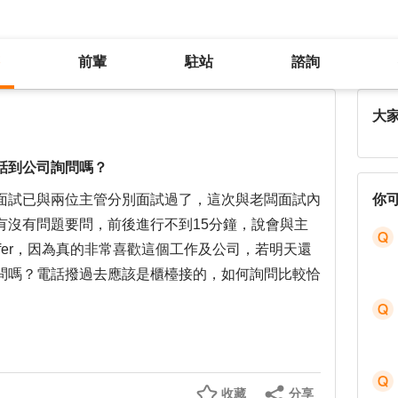
前輩
駐站
諮詢
二次面試後尚未得到回覆，能打電話到公司詢問嗎？
大
話到公司詢問嗎？
面試已與兩位主管分別面試過了，這次與老闆面試內
你
有沒有問題要問，前後進行不到15分鐘，說會與主
ffer，因為真的非常喜歡這個工作及公司，若明天還
問嗎？電話撥過去應該是櫃檯接的，如何詢問比較恰
收藏
分享