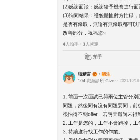
(2)感謝面談：感謝給予機會進行
(3)詢問結果：禮貌體恤對方忙碌
是否有錄取，無論有無錄取都可以
改善部分，祝福您~
4
人拍手
・
3
人肯定
拍手
張精言
・
關注
104 職涯診所 Giver
・
2021/10/18
1. 前面一次面試已與兩位主管分
問題，然後問有沒有問題要問，前後
很怕得不到offer，若明天還尚未
2. 工作是您的，工作不會跑掉，
3. 持續進行找工作的作業。