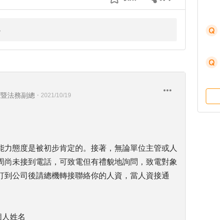
源暨法務副總
・
2021/10/19
能力態度是被初步肯定的。接著，無論單位主管或人
周尚未接到電話，可致電但有禮貌地詢問，致電對象
打到公司後請總機轉接聯絡你的人資，當人資接通
個人姓名