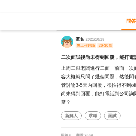
問答
職涯診所
/
不分職務
/
匿名
2021/10/18
無工作經驗
26-30歲
二次面試後尚未得到回覆，能打電
上周二跟老闆進行二面，前面一次
容大概就只問了幾個問題，然後問
管討論3-5天內回覆，很怕得不到o
尚未得到回覆，能打電話到公司詢
當？
新鮮人
求職
面試
回答
6
觀看
2669