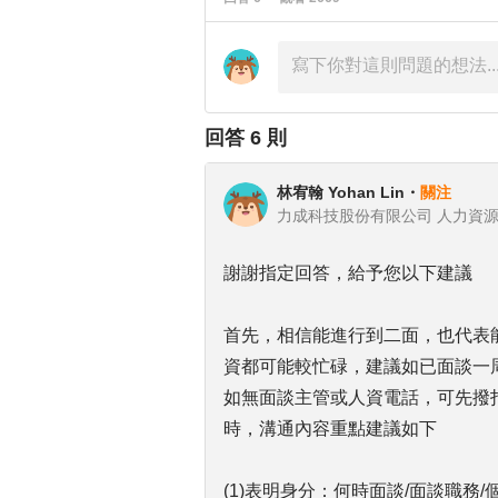
回答
6
則
林宥翰 Yohan Lin
・
關注
力成科技股份有限公司 人力資
謝謝指定回答，給予您以下建議
首先，相信能進行到二面，也代表
資都可能較忙碌，建議如已面談一
如無面談主管或人資電話，可先撥
時，溝通內容重點建議如下
(1)表明身分：何時面談/面談職務/