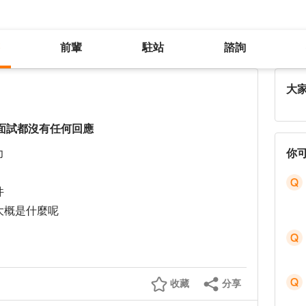
前輩
駐站
諮詢
如何進入中鼎集團，投過好幾次的面試都沒有任何回應
大
面試都沒有任何回應
力
你
件
大概是什麼呢
收藏
分享