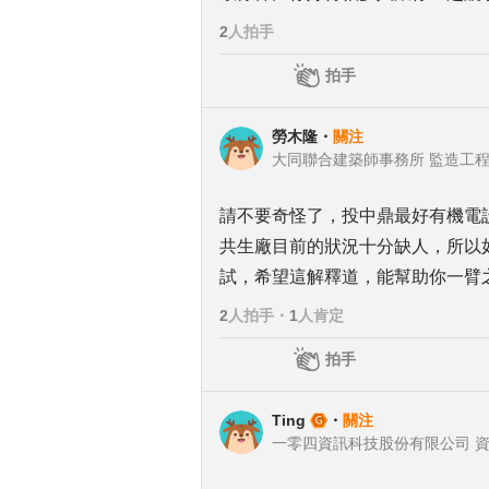
2
人拍手
拍手
勞木隆
・
關注
大同聯合建築師事務所 監造工
請不要奇怪了，投中鼎最好有機電
共生廠目前的狀況十分缺人，所以
試，希望這解釋道，能幫助你一臂
2
人拍手
・
1
人肯定
拍手
Ting
・
關注
一零四資訊科技股份有限公司 