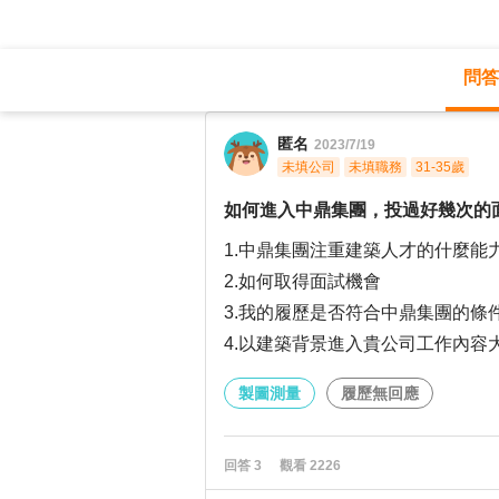
問答
職涯診所
/
製圖測量
/
匿名
2023/7/19
未填公司
未填職務
31-35歲
如何進入中鼎集團，投過好幾次的
1.中鼎集團注重建築人才的什麼能
2.如何取得面試機會
3.我的履歷是否符合中鼎集團的條
4.以建築背景進入貴公司工作內容
製圖測量
履歷無回應
回答
3
觀看
2226