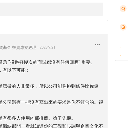
資基金 投資專案經理
・
2023/7/21
題 "投過好幾次的面試都沒有任何回應" 重要。
，有以下可能：
是應徵的人非常多，所以公司能夠挑到條件比你優
是公司還有一些沒有寫出來的要求是你不符合的。很
是有很多人使用內部推薦。搶了先機。
是職缺部門一看就知道你的三觀和步調與企業文化不