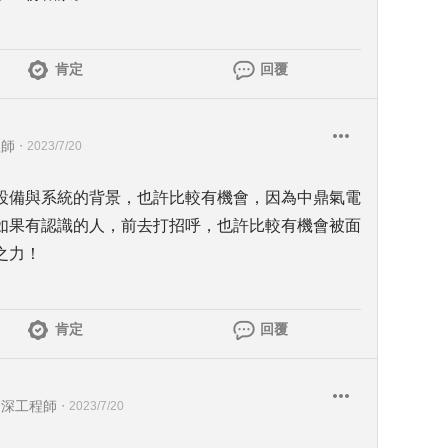
肯定
回覆
程師
・
2023/7/20
設備與系統的背景，也許比較有機會，因為中鼎氣電
如果有認識的人，前去打招呼，也許比較有機會被面
之力！
肯定
回覆
資深工程師
・
2023/7/20