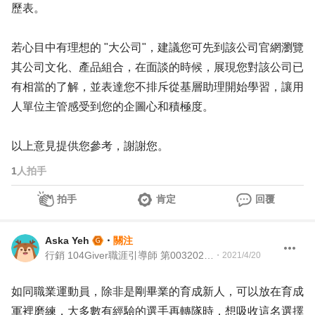
歷表。
若心目中有理想的 "大公司"，建議您可先到該公司官網瀏覽
其公司文化、產品組合，在面談的時候，展現您對該公司已
有相當的了解，並表達您不排斥從基層助理開始學習，讓用
人單位主管感受到您的企圖心和積極度。
以上意見提供您參考，謝謝您。
1
人拍手
拍手
肯定
回覆
Aska Yeh
・
關注
行銷 104Giver職涯引導師 第003202310012號
・
2021/4/20
如同職業運動員，除非是剛畢業的育成新人，可以放在育成
軍裡磨練，大多數有經驗的選手再轉隊時，想吸收這名選擇