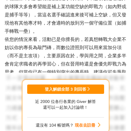
的球隊大多會希望能是補上某功能空缺的即戰力（如內野或
是捕手等等），當這名選手確認進來後可補上空缺，但又發
現他有其他專才時，才會適時的放到另一個守備位置（如捕
手轉戰一壘）。
依您的情況來看，活動已是你擅長的，若真想轉戰大企業不
妨以你的專長為敲門磚，而數位證照則可以用來當加分項
（而不是主攻項），主要原因在於，學與用之間，企業多半
會肯定求職者的再學習心，但在晉用時還是會優先即戰力為
思考，但當你已有一個特別突出的專長時，建議你可先爭取
行銷（活動）相關職缺，待有面試機會時，則可以再凸顯自
己努力提升行銷技能的數位證照，相輔相成的爭取到面試官
登入解鎖全部
3
則回答
的青睞，加油～
近 2000 位各行各業的 Giver 解答
還可以一起加入討論唷！
還沒有 104 帳號嗎？
現在去註冊