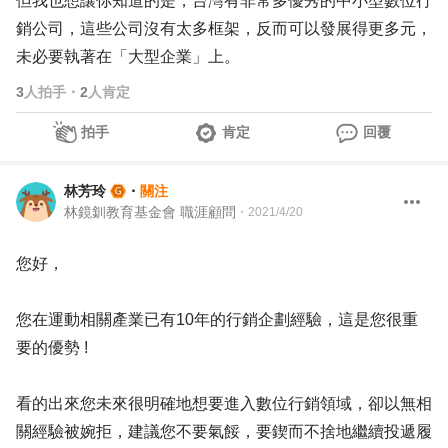
但我也想讓你知道的是，台灣有非常多優秀的中小型數位行
銷公司，這些公司沒有太多框架，反而可以發展得更多元，
未必要執著在「大型企業」上。
3
人拍手
・
2
人肯定
拍手
肯定
回覆
林芳玲
・
關注
林鏡釧教育基金會 職涯顧問
・
2021/4/20
您好，
您在運動相關產業已有10年的行銷企劃經驗，這是您很重
要的優勢 !
看的出來您未來很明確地想要進入數位行銷領域，卻以無相
關經驗被婉拒，建議您不要氣餒，要鍥而不捨地繼續投遞履