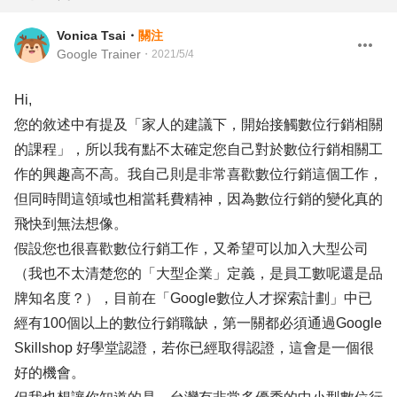
Vonica Tsai
・
關注
Google Trainer
・
2021/5/4
Hi,
您的敘述中有提及「家人的建議下，開始接觸數位行銷相關
的課程」，所以我有點不太確定您自己對於數位行銷相關工
作的興趣高不高。我自己則是非常喜歡數位行銷這個工作，
但同時間這領域也相當耗費精神，因為數位行銷的變化真的
飛快到無法想像。
假設您也很喜歡數位行銷工作，又希望可以加入大型公司
（我也不太清楚您的「大型企業」定義，是員工數呢還是品
牌知名度？），目前在「Google數位人才探索計劃」中已
經有100個以上的數位行銷職缺，第一關都必須通過Google
Skillshop 好學堂認證，若你已經取得認證，這會是一個很
好的機會。