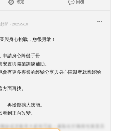
肯定
回覆
銷顧問
・
2025/5/10
失業與身心挑戰，您很勇敢！
，申請身心障礙手冊
業安置與職業訓練補助。
也會有更多專業的經驗分享與身心障礙者就業經驗
這方面再找。
」，再慢慢擴大技能。
己看到正向改變。