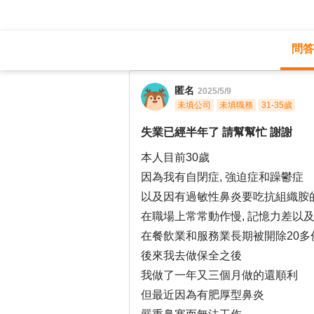
問答
職涯診所
/
保全警衛
/
匿名
2025/5/9
未填公司
未填職務
31-35歲
失業已經半年了 請幫幫忙 謝謝
本人目前30歲
因為我有自閉症, 強迫症和躁鬱症
以及因有過敏性鼻炎要吃抗組織胺
在職場上常常動作慢, 記憶力差以
在餐飲業和服務業長期被開除20多
後來我去做保全之後
我做了一年又三個月做的還順利
但最近因為有肥厚型鼻炎