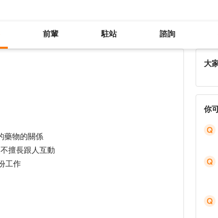
前輩
駐站
諮詢
失業已經半年了 請幫幫忙 謝謝
大
你
的藥物的關係
及不擅長跟人互動
份工作