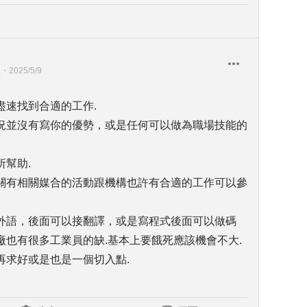
理
・
2025/5/9
盡速找到合適的工作.
況並沒有寫你的優勢，或是任何可以做為職場技能的
幫助.
關有相關媒合的活動跟機構也許有合適的工作可以參
外語，後面可以接翻譯，或是寫程式後面可以做碼
也有很多工業員的缺.基本上要餓死應該機會不大.
再求好或是也是一個切入點.