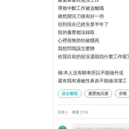
嚴重鼻塞而無法工作
導致中斷工作被迫離職
雖然開完刀後有好一些
但到現在已經失業半年了
投的履歷都沒錄取
心裡很無助怕被餓死
我想問我該怎麼辦
依我目前的狀況還能找什麼工作呢
補:本人沒有騎車所以不能做外送
還有我有過敏性鼻炎不能做清潔工
保全警衛
履歷無回應
求職
回答
3
觀看
1730