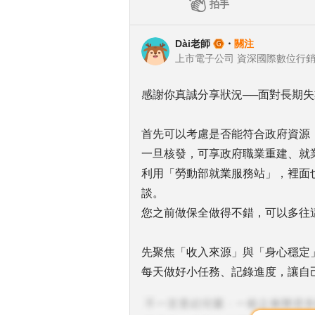
拍手
Dài老師
・
關注
上市電子公司 資深國際數位行
感謝你真誠分享狀況──面對長期
首先可以考慮是否能符合政府資源
一旦核發，可享政府職業重建、就
利用「勞動部就業服務站」，裡面
談。
您之前做保全做得不錯，可以多往
先聚焦「收入來源」與「身心穩定
每天做好小任務、記錄進度，讓自
祝您 求職順利！