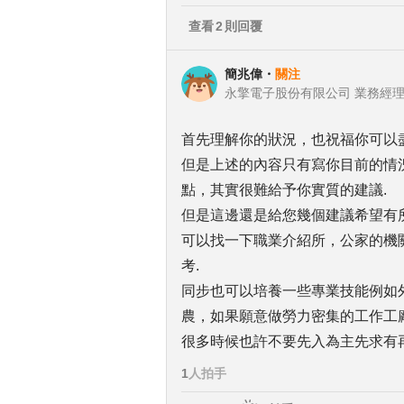
查看
2
則回覆
簡兆偉
・
關注
永擎電子股份有限公司 業務經
首先理解你的狀況，也祝福你可以
但是上述的內容只有寫你目前的情
點，其實很難給予你實質的建議.
但是這邊還是給您幾個建議希望有所
可以找一下職業介紹所，公家的機
考.
同步也可以培養一些專業技能例如
農，如果願意做勞力密集的工作工廠
很多時候也許不要先入為主先求有
1
人拍手