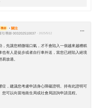
・
關注
引導師
引導師 003202510037
・
2025/5/12
助，先讓您稍微喘口氣，才不會陷入一個越來越糟糕
車也有人是徒步或者自行車外送，當您已經陷入絕境
輕易放過。
鬱症，建議您考慮申請身心障礙證明。持有此證明可
。您可以向當地衛生局或社會局諮詢申請流程。