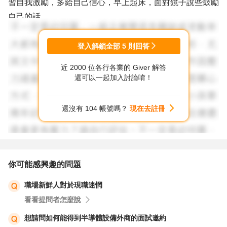
習自我激勵，多給自己信心，早上起床，面對鏡子說些鼓勵
自己的話...
你的情況，許多人年輕時多少都有過相同的經驗，心理的障
礙，他人能做的有限，只有你自己才能解決....敞開心胸面對
登入解鎖全部
5
則回答
問題，你的心臟會變強，抗壓性也會變高，加油~
近 2000 位各行各業的 Giver 解答
還可以一起加入討論唷！
還沒有 104 帳號嗎？
現在去註冊
你可能感興趣的問題
職場新鮮人對於現職迷惘
看看提問者怎麼說
想請問如何能得到半導體設備外商的面試邀約