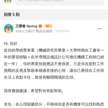
回答
5
則
王榮春 Spring
・
關注
104人力銀行 職涯永續長
・
2021/2/24
Hi, 你好
從你的學經歷來看（機械研究所畢業＋大學時期在工廠有一
年的實習經驗＋在半導體設備設計公司擔任機構工程師已經
近一年），你的專業技能應該不會很差。只是你在面對工作
挑戰的反應及摯親車禍過世後的心情，讓自己覺得在工作與
生活上有點卡住，致使有離開職場的念頭。
我有幾個建議，希望對你有點幫助。
首先，在心理困擾部分，不曉得你是否有機會可以找到熟悉