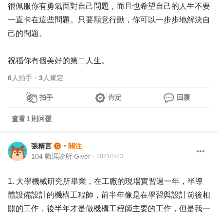
很佩服你有勇氣面對自己問題，而且也希望自己的人生不要
一直卡在這些問題。只要願意行動，你可以一步步地解決自
己的問題。
祝福你有個美好的第二人生。
6
人拍手
・
3
人肯定
拍手
肯定
回覆
查看
1
則回覆
張精言
・
關注
104 職涯診所 Giver
・
2021/2/23
1. 大學機械研究所畢業，在工廠的現場實習過一年，半導
體設備設計的機構工程師，前半年像是在學習與設計前後相
關的工作，後半年才是做機構工程師主要的工作，但是我一