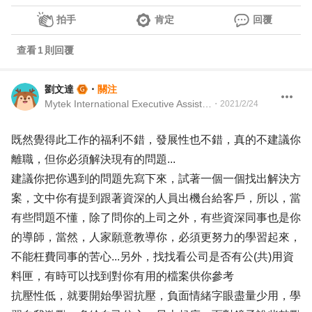
拍手
肯定
回覆
查看
1
則回覆
劉文達
・
關注
Mytek International Executive Assistant
・
2021/2/24
既然覺得此工作的福利不錯，發展性也不錯，真的不建議你
離職，但你必須解決現有的問題...
建議你把你遇到的問題先寫下來，試著一個一個找出解決方
案，文中你有提到跟著資深的人員出機台給客戶，所以，當
有些問題不懂，除了問你的上司之外，有些資深同事也是你
的導師，當然，人家願意教導你，必須更努力的學習起來，
不能枉費同事的苦心...另外，找找看公司是否有公(共)用資
料匣，有時可以找到對你有用的檔案供你參考
抗壓性低，就要開始學習抗壓，負面情緒字眼盡量少用，學