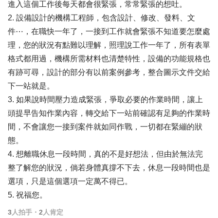
進入這個工作後每天都會很緊張，常常緊張的想吐。
2. 設備設計的機構工程師，包含設計、修改、發料、文
件⋯，在職快一年了，一接到工作就會緊張不知道要怎麼處
理，您的狀況有點難以理解，照理說工作一年了，所有表單
格式都用過，機構所需材料也清楚特性，設備的功能規格也
有跡可尋，設計的部分有以前案例參考，整合圖示文件交給
下一站就是。
3. 如果說時間壓力造成緊張，爭取必要的作業時間，讓上
頭提早告知作業內容，轉交給下一站前確認有足夠的作業時
間，不會讓您一接到案件就如同作戰，一切都在緊繃的狀
態。
4. 想離職休息一段時間，真的不是好想法，但由於無法完
整了解您的狀況，倘若身體真撐不下去，休息一段時間也是
選項，只是這個選項一定萬不得已。
5. 祝福您。
3
人拍手
・
2
人肯定