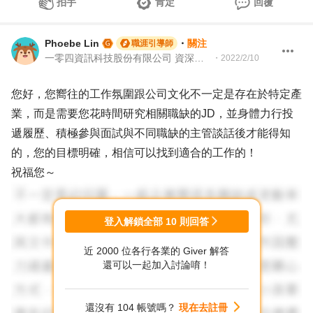
拍手
肯定
回覆
Phoebe Lin
・
關注
職涯引導師
一零四資訊科技股份有限公司 資深專案經理
・
2022/2/10
您好，您嚮往的工作氛圍跟公司文化不一定是存在於特定產
業，而是需要您花時間研究相關職缺的JD，並身體力行投
遞履歷、積極參與面試與不同職缺的主管談話後才能得知
的，您的目標明確，相信可以找到適合的工作的！
祝福您～
登入解鎖全部
10
則回答
近 2000 位各行各業的 Giver 解答
還可以一起加入討論唷！
還沒有 104 帳號嗎？
現在去註冊