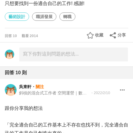
只想要找到一份適合自己的工作! 感謝!
藝術設計
職涯發展
轉職
收藏
分享
回答
10
觀看
2014
回答
10
則
吳東軒
・
關注
斜槓的混合式工作者 空間運營｜數位行銷｜活動策展
・
2022/2/10
跟你分享我的想法
「完全適合自己的工作基本上不存在也找不到，完全適合自