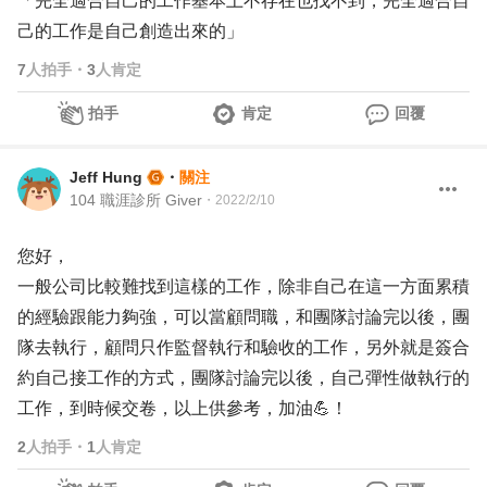
「完全適合自己的工作基本上不存在也找不到，完全適合自
己的工作是自己創造出來的」
7
人拍手
・
3
人肯定
拍手
肯定
回覆
Jeff Hung
・
關注
104 職涯診所 Giver
・
2022/2/10
您好，
一般公司比較難找到這樣的工作，除非自己在這一方面累積
的經驗跟能力夠強，可以當顧問職，和團隊討論完以後，團
隊去執行，顧問只作監督執行和驗收的工作，另外就是簽合
約自己接工作的方式，團隊討論完以後，自己彈性做執行的
工作，到時候交卷，以上供參考，加油💪！
2
人拍手
・
1
人肯定