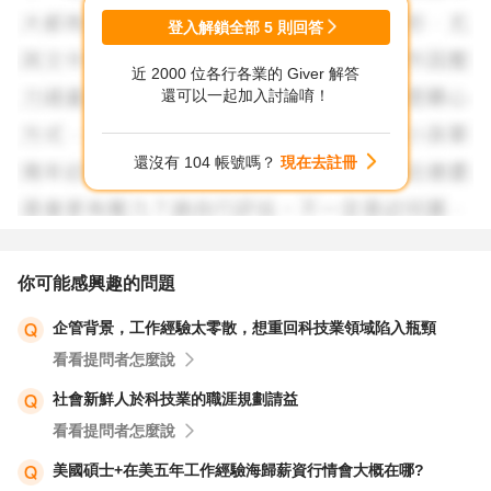
登入解鎖全部
5
則回答
#強調可轉移的 GTM 能力，這些能力本質是相通的
近 2000 位各行各業的 Giver 解答
-市場研究 → 消費者需求分析
還可以一起加入討論唷！
-行銷計劃 → 品牌、促銷、數位廣告等
-成效檢視 → 數據分析、優化方案
還沒有 104 帳號嗎？
現在去註冊
#轉職策略
預備回台灣時，可嘗試先以「區域市場 / 國際品牌經驗」作
為亮點，切入「 外商行銷 / 品牌端國際部門 / 電商跨境」，
你可能感興趣的問題
也是可考量的方式。
企管背景，工作經驗太零散，想重回科技業領域陷入瓶頸
看看提問者怎麼說
期望有協助到您，祝福一切順心~
社會新鮮人於科技業的職涯規劃請益
看看提問者怎麼說
美國碩士+在美五年工作經驗海歸薪資行情會大概在哪?