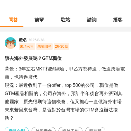
問答
前輩
駐站
諮詢
播客
職涯診所
/
產品企劃
/
該去海外發展嗎？GTM職位
匿名
2025/8/28
未填公司
未填職務
26-30歲
該去海外發展嗎？GTM職位
背景：3年左右MKT相關經驗，甲乙方都待過，做過跨境電
商，也待過廣代
現況：最近收到了一份offer，top 500的公司，職位是做
GTM產品相關的，公司在海外，預計半年後會再外派到其
他國家，原先很期待這個機會，但又擔心一直做海外市場，
未來若回來台灣，是否對於台灣市場的GTM會沒辦法接
軌？