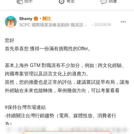
拍手
肯定
回覆
Sherry
・
關注
SCPC 國際職業策略規劃師 職涯諮詢師
・
2025/8/29
您好
首先恭喜您 獲得一份滿有挑戰性的Offer。
基本上海外 GTM 對職涯有不少加分，例如 : 跨文化經驗、
跨國專案管理以及語言文化上的適應力。
當然，您的擔憂也是正常的評估，建議嘗試提早布局，讓海
外經驗在未來也能轉換，舉例幾個方向，可以考量看看
#保持台灣市場連結
-持續關注台灣行銷趨勢（電商、媒體投放、消費者行
為）。
-運用 LinkedIn、行銷社群、台灣行銷活動等，經營人脈。