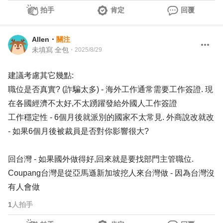
拍手
肯定
回覆
Allen
・
關注
未填寫 全包
・
2025/8/29
建議考慮其它幾點:
職位是否真實? (詐騙太多) - 海外工作通常需要工作簽證. 現
在各國經濟不太好,不太踴躍發給外國人工作簽證
工作穩定性 - 6個月後就派別的國家不太常見. 外商說改就改
- 如果6個月後被裁員是否對你影響很大?
回台灣 - 如果國外做得好,回來就是要找部門主管職位.
Coupang台灣是從亞馬遜新加坡挖人來台灣做 - 因為台灣沒
有人會做
1
人拍手