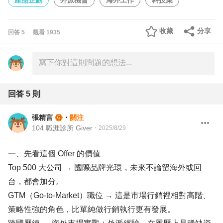
產品企劃
外派機會
海外工作
科技業
收藏
分享
回答
5
觀看
1935
回答
5
則
張精言
・
關注
104 職涯診所 Giver
・
2025/8/29
一、先看這個 Offer 的價值
Top 500 大公司 → 國際品牌光環，未來不論留海外或回
台，都會加分。
GTM（Go-to-Market）職位 → 這是市場行銷裡相對高階、
策略性強的角色，比單純做行銷執行更有發展。