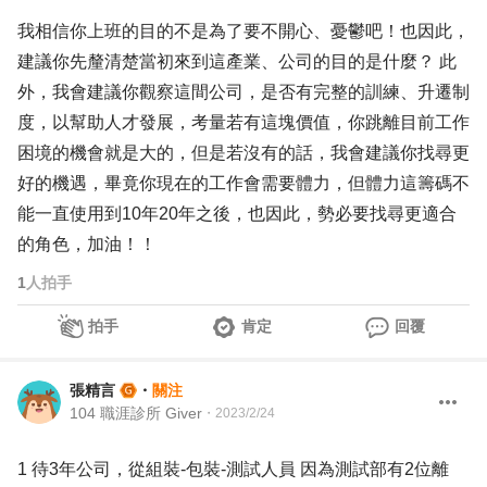
我相信你上班的目的不是為了要不開心、憂鬱吧！也因此，
建議你先釐清楚當初來到這產業、公司的目的是什麼？ 此
外，我會建議你觀察這間公司，是否有完整的訓練、升遷制
度，以幫助人才發展，考量若有這塊價值，你跳離目前工作
困境的機會就是大的，但是若沒有的話，我會建議你找尋更
好的機遇，畢竟你現在的工作會需要體力，但體力這籌碼不
能一直使用到10年20年之後，也因此，勢必要找尋更適合
的角色，加油！！
1
人拍手
拍手
肯定
回覆
張精言
・
關注
104 職涯診所 Giver
・
2023/2/24
1 待3年公司，從組裝-包裝-測試人員 因為測試部有2位離