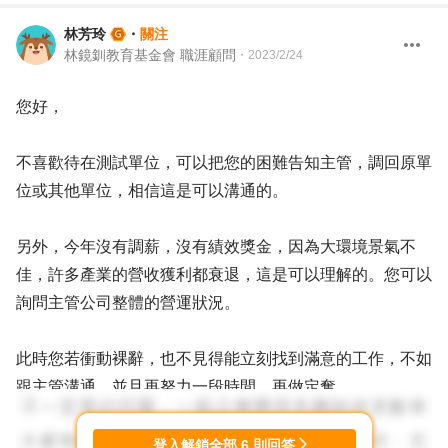
林芳玲
・
關注
林鏡釧教育基金會 職涯顧問
・
2023/2/24
您好，
不喜歡待在測試單位，可以把您的困難告知主管，調回原單
位或其他單位，相信這是可以溝通的。
另外，今年沒有調薪，沒有績效獎金，因為大環境景氣不
佳，許多產業的營收獲利都衰退，這是可以理解的。您可以
詢問主管公司整體的營運狀況。
此時您若衝動裸辭，也不見得能立刻找到滿意的工作，不如
跟主管溝通，並且再努力一段時間，再做定奪。
以上意見提供參考。
登入解鎖全部
6
則回答