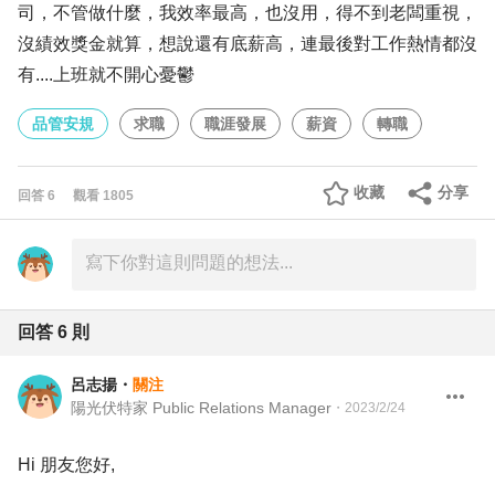
司，不管做什麼，我效率最高，也沒用，得不到老闆重視，
沒績效獎金就算，想說還有底薪高，連最後對工作熱情都沒
有....上班就不開心憂鬱
品管安規
求職
職涯發展
薪資
轉職
收藏
分享
回答
6
觀看
1805
回答
6
則
呂志揚
・
關注
陽光伏特家 Public Relations Manager
・
2023/2/24
Hi 朋友您好,