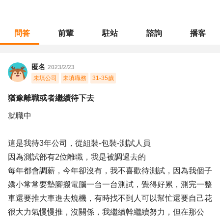
問答
前輩
駐站
諮詢
播客
職涯診所
/
品管安規
/
猶豫離職或者繼續待下去
匿名
2023/2/23
未填公司
未填職務
31-35歲
猶豫離職或者繼續待下去
就職中
這是我待3年公司，從組裝-包裝-測試人員
因為測試部有2位離職，我是被調過去的
每年都會調薪，今年卻沒有，我不喜歡待測試，因為我個子
嬌小常常要墊腳搬電腦一台一台測試，覺得好累，測完一整
車還要推大車進去燒機，有時找不到人可以幫忙還要自己花
很大力氣慢慢推，沒關係，我繼續幹繼續努力，但在那公