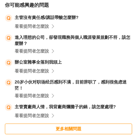
「我會把工作做好，讓公司賺錢。」
你可能感興趣的問題
「我會盡量幫你買飲料，但我不能保證。」
主管沒有責任感/講話帶酸怎麼辦?
具體的回擊方式要根據對方的言語和你的性格來決定。如果
看看提問者怎麼說
你覺得自己無法直接回擊，也可以選擇冷處理，或者找其他
同事幫忙。
進入理想的公司，卻發現職務與個人職涯發展規劃不符，該怎
麼辦？
看看提問者怎麼說
以下是一些冷處理的建議：
辦公室雜事全落到我頭上
**無視她：**當她說陰陽怪氣的話時，你就當沒聽到，直接
看看提問者怎麼說
繼續做自己的工作。
20岁小伙对职场经历感到不满，目前辞职了，感到很焦虑迷
**換個話題：**當她說陰陽怪氣的話時，你就換個話題，轉
茫！
移她的注意力。
看看提問者怎麼說
**找其他同事幫忙：**你可以找其他同事幫忙，讓他們在你
主管賣廠商人情，我背廠商爛攤子的鍋，該怎麼處理?
出差的時候，幫你擋住她的言語。
看看提問者怎麼說
希望這些建議對你有所幫助。
更多相關問題