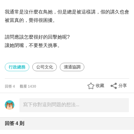
我通常是沒什麼在鳥她，但是總是被這樣講，假的講久也會
被當真的，覺得很困擾。
請問應該怎麼很好的回擊她呢?
讓她閉嘴，不要整天挑事。
行政總務
公司文化
溝通協調
收藏
分享
回答
4
觀看
1430
回答
4
則