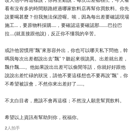
改天他不再這樣說，你再主動說：每次出差都很忙，今天看
看有沒有多的時間順路經過哪家飲料店再幫你買飲料。你先
說要喝甚麼？但我無法保證喔。唉，因為每出差要確認現場
施工...，要原物料採購....，要確認這要確認那.......巴拉巴
拉....(就直接跟他說)，反正你不懂我的辛苦。
或許他習慣用"飄"來形容外出，你也可以哪天私下問他，幹
嗎我每次出差都說出去"飄"？聽起來很詭異。出差就出差，
飄什飄.....。他如果說出出差可以偷閒等話，你就好好跟他
說說出差忙碌的狀況，請他不要這樣想也不要再說"飄"，你
不希望被誤會，不然你來出差好了.....。
不太白目者，應該不會再這樣；不然沒人願意幫買飲料。
希望以上資訊有幫助到你，祝福你。
2
人拍手