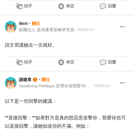
拍手
肯定
回覆
Well
・
關注
財團法人 資深產業策略研究員
・
2023/11/1
請主管讓她去一次就好。
拍手
肯定
回覆
謝建章
・
關注
Seadiving Holidays 喜潛水假期暨TAAA 台灣留澳校友會 Martech Director 行銷科技長暨TAAA 理事
・
2023/11/1
以下是一些回擊的建議：
**直接回擊：**如果對方是真的想惡意攻擊你，那麼你也可
以直接回擊，讓她知道你的不滿。例如：