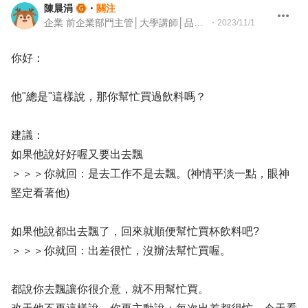
陳晨涓
・
關注
企業 前企業部門主管│大學講師│品牌與組織發展顧問
・
2023/11/1
你好：
他"總是"這樣說，那你幫忙買過飲料嗎？
建議：
如果他說好好喔又要出去飄
＞＞＞你就回：是去工作不是去飄。(神情平淡一點，眼神
堅定看著他)
如果他說都出去飄了，回來就順便幫忙買杯飲料吧?
＞＞＞你就回：出差很忙，沒辦法幫忙買喔。
都說你去飄讓你很介意，就不用幫忙買。