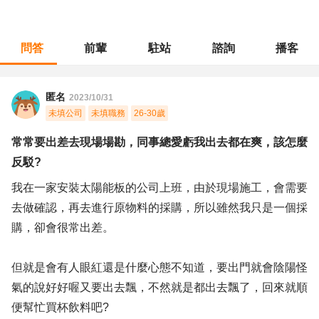
問答
前輩
駐站
諮詢
播客
職涯診所
/
行政總務
/
常常要出差去現場場勘，同事總愛虧我出去都在爽，該怎麼反駁?
匿名
2023/10/31
未填公司
未填職務
26-30歲
常常要出差去現場場勘，同事總愛虧我出去都在爽，該怎麼
反駁?
我在一家安裝太陽能板的公司上班，由於現場施工，會需要
去做確認，再去進行原物料的採購，所以雖然我只是一個採
購，卻會很常出差。
但就是會有人眼紅還是什麼心態不知道，要出門就會陰陽怪
氣的說好好喔又要出去飄，不然就是都出去飄了，回來就順
便幫忙買杯飲料吧?