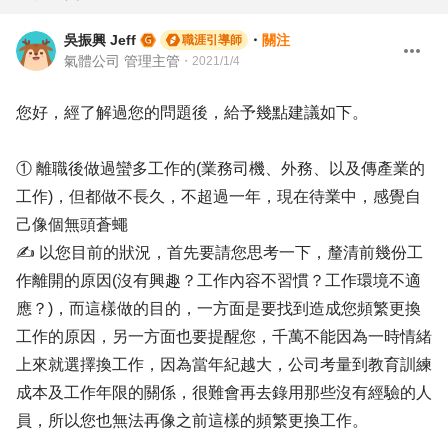
吳振興 Jeff
・
關注
職涯引導師
氣體公司 管理主管
・
2021/1/4
您好，經了解過您的問題後，給予幾點建議如下。
① 離職後做過蠻多工作的(業務司機、外務、以及傳產業的
工作)，但都做不長久，不超過一年，現在待業中，感覺自
己像個無頭蒼蠅
✍ 以您目前的狀況，首先要請您思考一下，釐清前幾份工
作離開的原因(沒有興趣？工作內容不習慣？工作環境不適
應？)，而這樣做的目的，一方面是要找到造成您頻繁更換
工作的原因，另一方面也要提醒您，千萬不能因為一時情緒
上來就選擇換工作，因為當年紀越大，公司考量到教育訓練
成本及工作年限的關係，很難會再去錄用那些沒有經驗的人
員，所以您也無法再像之前這樣的頻繁更換工作。