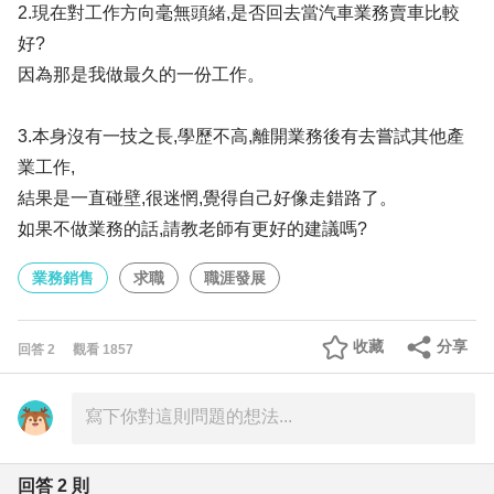
2.現在對工作方向毫無頭緒,是否回去當汽車業務賣車比較
好?
因為那是我做最久的一份工作。
3.本身沒有一技之長,學歷不高,離開業務後有去嘗試其他產
業工作,
結果是一直碰壁,很迷惘,覺得自己好像走錯路了。
如果不做業務的話,請教老師有更好的建議嗎?
業務銷售
求職
職涯發展
收藏
分享
回答
2
觀看
1857
回答
2
則