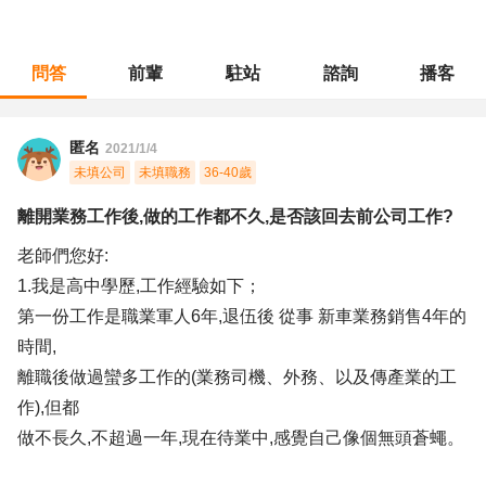
問答
前輩
駐站
諮詢
播客
職涯診所
/
業務銷售
/
離開業務工作後,做的工作都不久,是否該回去前公司工作?
匿名
2021/1/4
未填公司
未填職務
36-40歲
離開業務工作後,做的工作都不久,是否該回去前公司工作?
老師們您好:
1.我是高中學歷,工作經驗如下；
第一份工作是職業軍人6年,退伍後 從事 新車業務銷售4年的
時間,
離職後做過蠻多工作的(業務司機、外務、以及傳產業的工
作),但都
做不長久,不超過一年,現在待業中,感覺自己像個無頭蒼蠅。