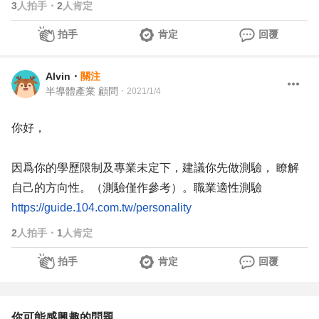
3
人拍手
・
2
人肯定
拍手
肯定
回覆
Alvin
・
關注
半導體產業 顧問
・
2021/1/4
你好，
因爲你的學歷限制及專業未定下，建議你先做測驗， 瞭解
自己的方向性。（測驗僅作參考）。職業適性測驗
https://guide.104.com.tw/personality
2
人拍手
・
1
人肯定
拍手
肯定
回覆
你可能感興趣的問題