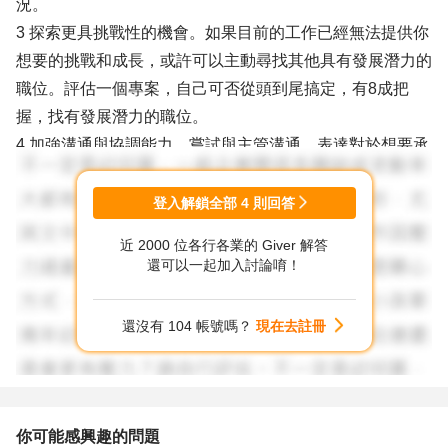
況。
3 探索更具挑戰性的機會。如果目前的工作已經無法提供你
想要的挑戰和成長，或許可以主動尋找其他具有發展潛力的
職位。評估一個專案，自己可否從頭到尾搞定，有8成把
握，找有發展潛力的職位。
4 加強溝通與協調能力。嘗試與主管溝通，表達對於想要承
擔更多責任和挑戰的渴望，看看是否能夠調整工作內容。
5 考慮專業進修和學習。如果感到能力不足，可以考慮進修
登入解鎖全部
4
則回答
相關專業知識或技能，提升自身競爭力。
近 2000 位各行各業的 Giver 解答
6 積極尋找新機會，但謹慎選擇。離職是一個大的決定，請
還可以一起加入討論唷！
在確保有足夠的新機會和穩定性之前，謹慎考慮。關鍵因素
在自己搞定研發計畫，能就跳槽，不能再磨。
還沒有 104 帳號嗎？
現在去註冊
7 祝福您：希望你能夠找到最適合自己的職業發展道路，無
論是留在現職積極發展還是勇敢追求新的機會，都能夠為你
的人生帶來更多的成長和滿足。加油！
你可能感興趣的問題