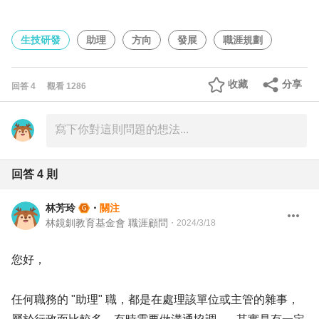
生技研發
助理
方向
發展
職涯規劃
收藏
分享
回答
4
觀看
1286
回答
4
則
林芳玲
・
關注
林鏡釧教育基金會 職涯顧問
・
2024/3/18
您好，
任何職務的 "助理" 職，都是在處理該單位或主管的雜事，