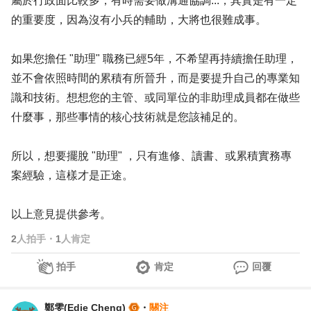
屬於行政面比較多，有時需要做溝通協調...，其實是有一定
的重要度，因為沒有小兵的輔助，大將也很難成事。
如果您擔任 "助理" 職務已經5年，不希望再持續擔任助理，
並不會依照時間的累積有所晉升，而是要提升自己的專業知
識和技術。想想您的主管、或同單位的非助理成員都在做些
什麼事，那些事情的核心技術就是您該補足的。
所以，想要擺脫 "助理" ，只有進修、讀書、或累積實務專
案經驗，這樣才是正途。
以上意見提供參考。
2
人拍手
・
1
人肯定
拍手
肯定
回覆
鄭雯(Edie Cheng)
・
關注