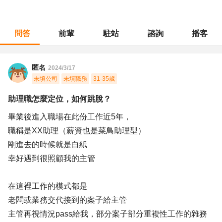
問答
前輩
駐站
諮詢
播客
職涯診所
/
生技研發
/
助理職怎麼定位，如何跳脫？
匿名
2024/3/17
未填公司
未填職務
31-35歲
助理職怎麼定位，如何跳脫？
畢業後進入職場在此份工作近5年，
職稱是XX助理（薪資也是菜鳥助理型）
剛進去的時候就是白紙
幸好遇到很照顧我的主管
在這裡工作的模式都是
老闆或業務交代接到的案子給主管
主管再視情況pass給我，部分案子部分重複性工作的雜務