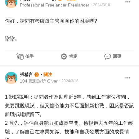
Professional Freelancer Freelancer
・
2024/3/18
你好，請問有考慮跟主管聊聊你的困境嗎?
謝謝。
拍手
肯定
回覆
張精言
・
關注
104 職涯診所 Giver
・
2024/3/18
1 狀態說明：提問者作為助理近5年，感到工作定位模糊，
想要跳脫現況，但又擔心能力不足面對新挑戰，困惑是否該
離職或繼續留下。
2 首先，評估自身能力和成長空間。檢視過去五年的工作經
驗，了解自己在專業知識、技能和自我發展方面的成長情