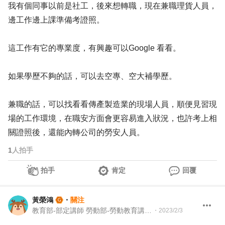
我有個同事以前是社工，後來想轉職，現在兼職理貨人員，
邊工作邊上課準備考證照。
這工作有它的專業度，有興趣可以Google 看看。
如果學歷不夠的話，可以去空專、空大補學歷。
兼職的話，可以找看看傳產製造業的現場人員，順便見習現
場的工作環境，在職安方面會更容易進入狀況，也許考上相
關證照後，還能內轉公司的勞安人員。
1
人拍手
拍手
肯定
回覆
黃榮鴻
・
關注
教育部-部定講師 勞動部-勞動教育講師 職業安全衛生講師＆職涯顧問＆ 教育訓練顧問＆人生教練
・
2023/2/3