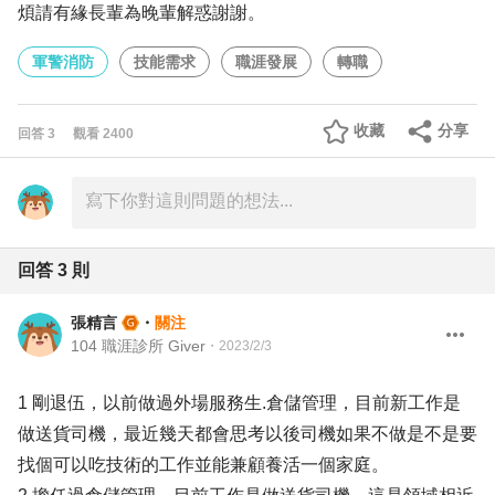
煩請有緣長輩為晚輩解惑謝謝。
軍警消防
技能需求
職涯發展
轉職
收藏
分享
回答
3
觀看
2400
回答
3
則
張精言
・
關注
104 職涯診所 Giver
・
2023/2/3
1 剛退伍，以前做過外場服務生.倉儲管理，目前新工作是
做送貨司機，最近幾天都會思考以後司機如果不做是不是要
找個可以吃技術的工作並能兼顧養活一個家庭。