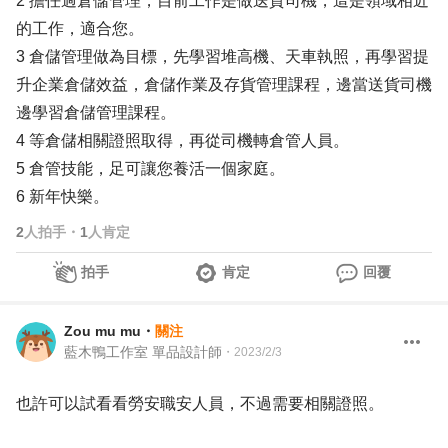
2 擔任過倉儲管理，目前工作是做送貨司機，這是領域相近
的工作，適合您。
3 倉儲管理做為目標，先學習堆高機、天車執照，再學習提
升企業倉儲效益，倉儲作業及存貨管理課程，邊當送貨司機
邊學習倉儲管理課程。
4 等倉儲相關證照取得，再從司機轉倉管人員。
5 倉管技能，足可讓您養活一個家庭。
6 新年快樂。
2
人拍手
・
1
人肯定
拍手
肯定
回覆
Zou mu mu
・
關注
藍木鴨工作室 單品設計師
・
2023/2/3
也許可以試看看勞安職安人員，不過需要相關證照。