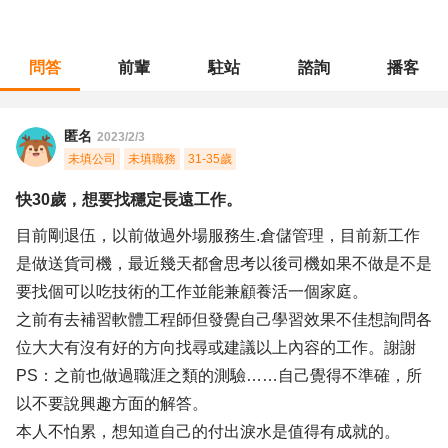
問答
前輩
駐站
諮詢
播客
職涯診所
/
軍警消防
/
快30歲，想要找穩定長遠工作。
匿名
2023/2/3
未填公司
未填職務
31-35歲
快30歲，想要找穩定長遠工作。
目前剛退伍，以前做過外場服務生.倉儲管理，目前新工作
是做送貨司機，最近幾天都會思考以後司機如果不做是不是
要找個可以吃技術的工作並能兼顧養活一個家庭。
之前有去補習軟體工程師但發覺自己學習效果不佳想詢問各
位大大有沒有好的方向找尋或建議以上內容的工作。謝謝
PS：之前也做過職涯之類的測驗……自己覺得不準確，所
以不要說興趣方面的解答。
本人不怕累，想知道自己的付出淚水是值得有成就的。