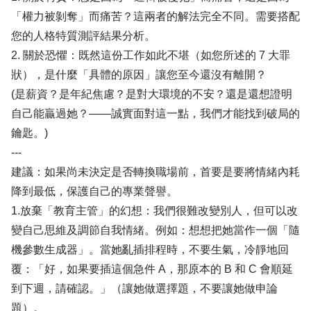
「權力被剝奪」而痛苦？這兩者的解法完全不同。需要搭配
您的人格特質測評結果分析。
2. 關於恐懼：既然這份工作如此不堪（如您所述的 7 大罪
狀），是什麼「具體的原因」讓您至今還沒有離開？
(是薪資？是年紀焦慮？是對大環境的不安？還是還想證明
自己能贏過她？——誠實面對這一點，我們才能找到破局的
鑰匙。)
---
建議：如果尚未決定是否轉換職場前，首要是要將情緒內耗
降到最低，保護自己的專業聲譽。
1.放棄「教育主管」的幻想：我們很難改變別人，但可以改
變自己思維及調節自我情緒。例如：想想把她當作一個「隨
機參數生成器」。當她亂插排程時，不要生氣，冷靜地回
覆：「好，如果要插這個急件 A，那原本的 B 和 C 會順延
到下週，請確認。」（讓她做選擇題，不要讓她做申論
題）。