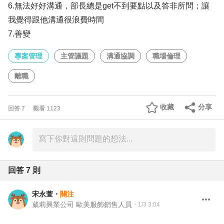
6.無法好好溝通，部長總是get不到要點以及答非所問；讓
我覺得跟他溝通很浪費時間
7.善變
專案管理
主管議題
溝通協調
職場倫理
離職
收藏
分享
回答
7
觀看
1123
回答
7
則
宋永萱
・
關注
葳莉興業公司 歐美服飾銷售人員
・
1/3 3:04