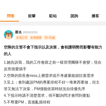
問答
前輩
駐站
諮詢
播客
職涯診所
/
專案管理
/
空降的主管不會下指示以及決策，會袒護弱勢而影響有能力的人
匿名
2025/12/31
未填公司
未填職務
36-40歲
空降的主管不會下指示以及決策，會袒護弱勢而影響有能力
的人
1.她告訴我，我的工作會跟之前一樣管理團隊不會變；現在
反而很愛插手
2.空降的部長會miss上層需求或不考慮量能就狂塞需求
3.呈上；會到處說PM的專案排程不好一堆東西要做，但主
管又無法下決策，PM僅能依當時狀況自排優先序
4.下指示時講不清楚需求，得不斷詢問才會問到要點
5.不尊重PM，直接亂插排程