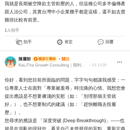
我就是長期被空降款主管欺壓的人，但這種公司多半偏傳產
跟人治公司，其實台灣中小企業幾乎都是這樣，還不如去賣
雞排比較有前景。
1
人拍手
拍手
肯定
回覆
陳麗郁
・
關注
職涯引導師
KaLiTha Growth Consulting｜開利他企管 策略人資顧問 (Strategic HR Consultant)
・
1/1 13:30
你好，看到您目前所面臨的問題，字字句句都讓我感受：一
位專業人士在面對「專業被羞辱」時沈痛的心情。我想您會
提出應該是不想要膚淺的安慰（如：「別理那個主管就
好」），也不想要制式的建議（如：「趕快離職去投履
歷」）。
您尋求的應該是 「深度突破 (Deep Breakthrough)」——也
就是在混亂的現狀中，看見自己未曾發現的盲點，重新定義