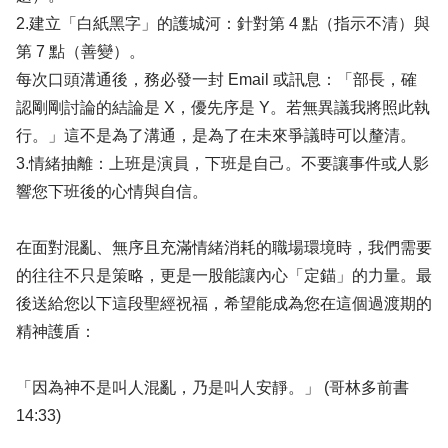
2.建立「白紙黑字」的護城河：針對第 4 點（指示不清）與
第 7 點（善變）。
每次口頭溝通後，務必發一封 Email 或訊息：「部長，確
認剛剛討論的結論是 X，優先序是 Y。若無異議我將照此執
行。」這不是為了溝通，是為了在未來爭議時可以釐清。
3.情緒抽離：上班是演員，下班是自己。不要讓事件或人影
響您下班後的心情與自信。
在面對混亂、無序且充滿情緒消耗的職場環境時，我們需要
的往往不只是策略，更是一股能讓內心「定錨」的力量。最
後送給您以下這段聖經祝福，希望能成為您在這個過渡期的
精神護盾：
「因為神不是叫人混亂，乃是叫人安靜。」 (哥林多前書
14:33)