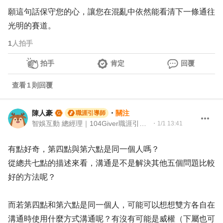
願這句話保守您的心，讓您在混亂中依然能看清下一條通往
光明的賽道。
1
人拍手
拍手
肯定
回覆
查看
1
則回覆
陳人豪
・
關注
職涯引導師
智娛互動 總經理｜104Giver職涯引導師 第003202510016
・
1/1 13:41
有點好奇，第四點與第六點是同一個人嗎？
從總共七點的描述來看，溝通是不是解決其他五個問題比較
好的方法呢？
而若第四點和第六點是同一個人，可能可以想想雙方各自在
溝通時使用什麼方式溝通呢？有沒有可能是威權（下屬也可