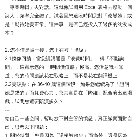
「專業邏輯」去對話。這就像試圖用 Excel 表格去感動一個
詩人，頻率完全錯了。試著回想這段時間您對「改變她」或
是「期待她變正常」這件事，是否已經投入了過多的沈沒成
本？
2. 您不僅是被干擾，您正在被「降級」
2.1鏡像回饋：當您說溝通是「浪費時間」、得「不斷詢
問」，這顯示您的 「時間價值感」極高。您潛意識裡知
道，您的時間應該花在戰略上，而不是花在翻譯機上。
2.2突破點：在 36-40 歲這個階段，如果您繼續為了「證明
她是錯的」而耗費心力，您其實是在「降維」配合演出這場
戲，試問您還要陪演多久？
---
給自己一些空間，暫時放下對主管的憤怒，真正誠實面對自
己，思考以下問題：
1. 關於特質：您是因為「邏輯被侵犯」而痛苦，還是因為