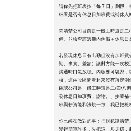
請你先把班表按「每 7 日」劃段
細看是否有休息日加班費或補休入
問清楚公司目前是一般工時還是二/
備、並檢查該週期內例假＋休息日
若發現休息日有出勤但沒有加班費或
期、事實、差額）讓對方能一次校
溝通時口氣放穩、內容要可驗證，就
核，這兩段區間看起來沒有落定例
確認公司是一般工時還是二/四/八
發休息日加班費，謝謝。」接著補
班與薪資能和法規一致；我已把檢
你已經在做對的事：把規範說清楚
變得簡單許多，先把這一步走穩，