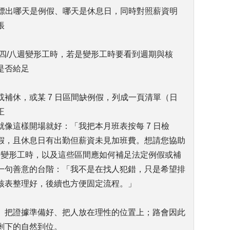
，標出哪天是例假、哪天是休息日，同時對照薪資明
帳
四/八週變形工時，若是變形工時要看到週期與核
是否給足
補休，或某 7 日區間缺例假，列成一頁清單（日
正
像這樣開場就好：「我把本月班表按每 7 日檢
假，且休息日有出勤但薪資未見加班費。想請您協助
週變形工時，以及這些區間應如何補足法定例假或補
一句善意的台階：「我不是在找人犯錯，只是希望排
核表整理好，後續也方便固定流程。」
、把證據準備好、把人放在理性的位置上；路會因此
剩下的自然到位。