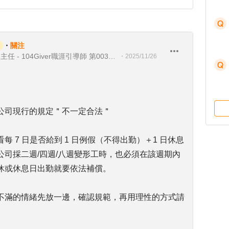
・
關注
晟德醫療投控集團 組織發展專案主任 - 104Giver職涯引導師 第003202310060號
・
2025/11/26
公司現行的規定＂不一定合法＂
 7 日是否給到 1 日例假（不得出勤）＋1 日休息
司採二週/四週/八週變形工時，也必須在該週期內
休或休息日出勤就要依法補償。
不滿的情緒先放一邊，確認規範，再用理性的方式請