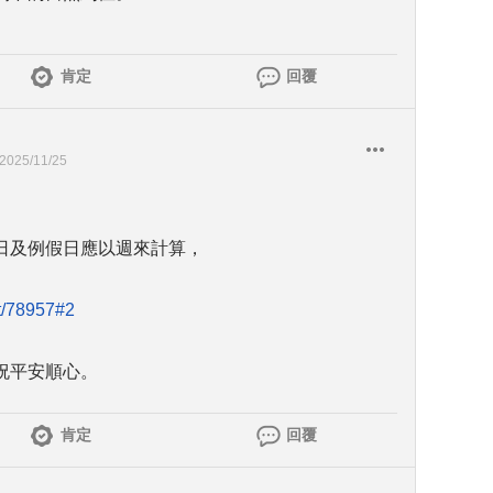
肯定
回覆
2025/11/25
日及例假日應以週來計算，
st/78957#2
祝平安順心。
肯定
回覆