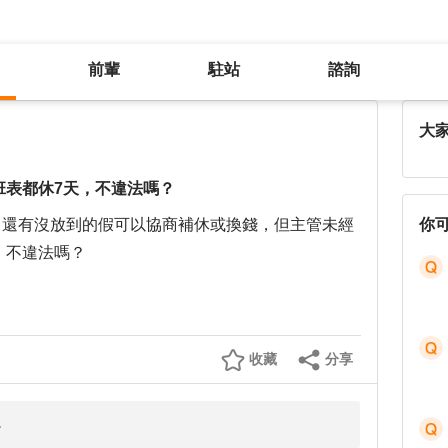
前輩
駐站
諮詢
公司承諾月休8天，但我11、12月班表都休7天，不違法嗎？
大
月班表都休7天，不違法嗎？
月還有沒放到的假可以協商補休或換錢，但主管未經
你
，不違法嗎？
收藏
分享