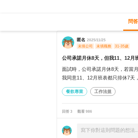
問答
職涯診所
/
餐飲專業
/
匿名
2025/11/25
未填公司
未填職務
31-35歲
公司承諾月休8天，但我11、12
面試時，公司承諾月休8天，若當
我同意11、12月班表都只排休7天
餐飲專業
工作法規
回答
3
觀看
986