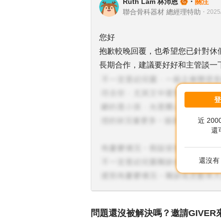
Ruth Lam 林沛恩
・
關注
聯合骨科器材 總經理特助
・
2025
您好
抱歉較晚回覆，也希望您已針對休
長期合作，建議要好好和主管談一
近 20
還
還沒有 
問題還沒被解決嗎？邀請GIVER