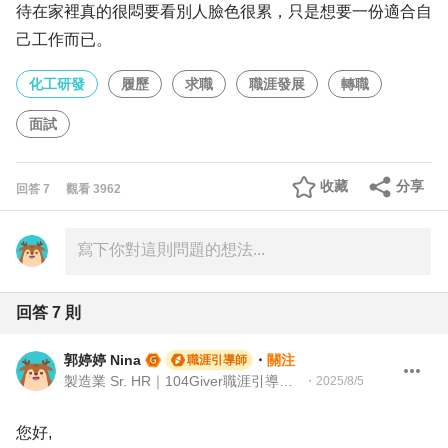
待在家裡真的很悶要看別人臉色很累，只是想要一份適合自
己工作而已。
化工研發
履歷
求職
職涯發展
轉職
面試
收藏
分享
回答
7
觀看
3962
回答
7
則
郭婷婷 Nina
・
關注
職涯引導師
製造業 Sr. HR｜104Giver職涯引導師 第003202410037號
・
2025/8/5
您好,