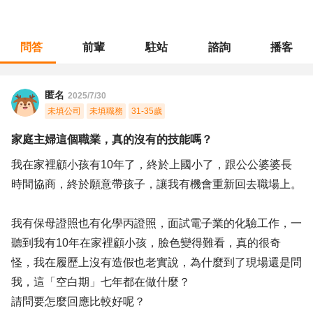
問答
前輩
駐站
諮詢
播客
職涯診所
/
化工研發
/
家庭主婦這個職業，真的沒有的技能嗎？
匿名
2025/7/30
未填公司
未填職務
31-35歲
家庭主婦這個職業，真的沒有的技能嗎？
我在家裡顧小孩有10年了，終於上國小了，跟公公婆婆長
時間協商，終於願意帶孩子，讓我有機會重新回去職場上。
我有保母證照也有化學丙證照，面試電子業的化驗工作，一
聽到我有10年在家裡顧小孩，臉色變得難看，真的很奇
怪，我在履歷上沒有造假也老實說，為什麼到了現場還是問
我，這「空白期」七年都在做什麼？
請問要怎麼回應比較好呢？