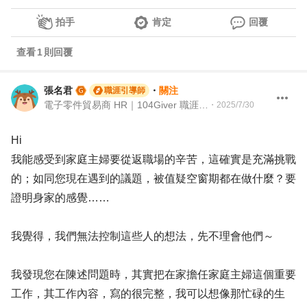
拍手
肯定
回覆
查看
1
則回覆
張名君
・
關注
職涯引導師
電子零件貿易商 HR｜104Giver 職涯引導師 第003202310059號
・
2025/7/30
Hi
我能感受到家庭主婦要從返職場的辛苦，這確實是充滿挑戰
的；如同您現在遇到的議題，被值疑空窗期都在做什麼？要
證明身家的感覺……
我覺得，我們無法控制這些人的想法，先不理會他們～
我發現您在陳述問題時，其實把在家擔任家庭主婦這個重要
工作，其工作內容，寫的很完整，我可以想像那忙碌的生