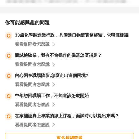
補助申請，這些都需要邏輯、細心、紀錄、溝通能力，我也
都使用 Excel 管理，這些能力也會成為我回職場的基礎與助
力。」
你可能感興趣的問題
33歲化學製造業行政，具備進口物流實務經驗，求職涯建議
而且妳本身有保母證照、化學丙級，這代表妳是有證照、有
看看提問者怎麼說
職業意識的人，只是人生階段不同罷了。回職場的第一步，
本來就需要多一點勇氣與支持，但請記得，這條路妳不是一
面試檢驗業，我有不會操作的儀器怎麼補足？
個人走。
看看提問者怎麼說
內心困在職場陰影,怎麼走出這個困境?
也別灰心，有些公司還是願意給真正有責任感、有經驗的媽
看看提問者怎麼說
媽機會。只要妳持續表達妳的企圖心，慢慢找，一定會找到
中年想回職場工作，不知道該怎麼開始
適合妳的工作。
看看提問者怎麼說
最後，我想送妳一句我自己一直記著的話：「不是空白，而
在家裡認真上專業的線上課程，面試時可以提出來嗎？
是蛻變的過程。」
看看提問者怎麼說
加油，也謝謝妳勇敢邁出第一步，妳已經做得很棒了！
更多相關問題