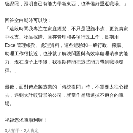
級證照，證明自己有能力學新東西，也準備好重返職場。」
回答空白期時可以說：
「這段時間我專注在家庭經營，不只是照顧小孩，更負責家
中收支、物品採購、庫存管理和各項行政工作，長期用
Excel管理帳務、處理資料，這些經驗和一般行政、採購、
助理工作很接近，也練就了解決問題與高效率處理瑣事的能
力。現在孩子上學後，我很期待能把這些能力帶到職場發
揮。」
最後，面對傳產製造業的「傳統提問」時，不需要太往心裡
去，遇到太計較背景的公司，就當作是篩選掉不適合的職
場。
祝福您求職順利喔！
3
人拍手
・
2
人肯定