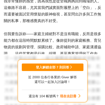
我非常懂妳的感受，因為我也是從全職媽媽回到職場的人。
這條路不容易，尤其當我們誠實面對履歷上的「空白」，反
而還要被面試官用懷疑的眼神檢視，甚至問出許多與工作無
關的私事，那種感覺真的不好受。
但我要告訴妳——家庭主婦絕對不是沒有職能，反而是很多
能力都在這段時間默默累積了。像妳提到的家庭帳務、育兒
物資的規劃與管理、採購比較、政府補助申請、家庭溝通協
調……這些其實都是行政、採購、甚至專案管理的工作內
容，只是我們做得沒有職稱、沒有薪資，但能力是真實存在
的。
登入解鎖全部
7
則回答
近 2000 位各行各業的 Giver 解答
所以回應「空白期在做什麼」這類問題時，妳可以這樣說：
還可以一起加入討論唷！
👉「這段期間我專注在家庭，也同時持續累積很多職場相
還沒有 104 帳號嗎？
現在去註冊
符的能力，例如家庭財務管理、物資統計、跑政府機關處理