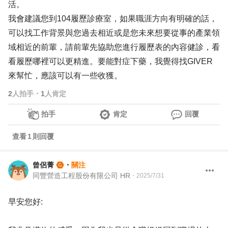
活。
我會建議您到104履歷診療室，如果職涯方向有明確的話，
可以找工作背景與您過去相近或是您未來想要從事的產業領
域相近的前輩，請前輩先協助您進行履歷表的內容健診，看
看履歷哪裡可以更精進。要能對症下藥，我覺得找GIVER
來幫忙，應該可以有一些收獲。
2
人拍手
・
1
人肯定
拍手
肯定
回覆
查看
1
則回覆
曾侶菁
・
關注
同豐營造工程股份有限公司 HR
・
2025/7/31
早安您好: