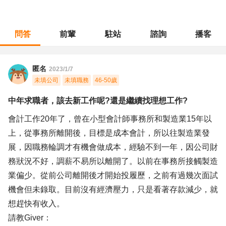
問答
前輩
駐站
諮詢
播客
職涯診所
/
財會稅務
/
中年求職者，該去新工作呢?還是繼續找理想工作?
匿名
2023/1/7
未填公司
未填職務
46-50歲
中年求職者，該去新工作呢?還是繼續找理想工作?
會計工作20年了，曾在小型會計師事務所和製造業15年以
上，從事務所離開後，目標是成本會計，所以往製造業發
展，因職務輪調才有機會做成本，經驗不到一年，因公司財
務狀況不好，調薪不易所以離開了。以前在事務所接觸製造
業偏少。從前公司離開後才開始投履歷，之前有過幾次面試
機會但未錄取。目前沒有經濟壓力，只是看著存款減少，就
想趕快有收入。
請教Giver：