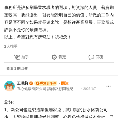
事務所是許多剛畢業求職者的選項，對資深的人員，薪資期
望較高，要能勝出，就要能證明自己的價值，所做的工作內
容是否不同？如果就長遠來說，是想往產業發展，事務所或
許就不是你的最佳選項。
以上，希望對您有所幫助！祝福您！
2
人拍手
拍手
肯定
回覆
查看
1
則回覆
王明莉
・
關注
職涯引導師
直心健康有限公司 講師及顧問經紀人、園藝治療師、就業服務專業人員、104Giver職涯引導師
・
2023/1/7
您好:
1、新公司也是製造業但離家遠，試用期的薪水比前公司
少，人資說試用期後考核調薪，心裡仍然想做成本會計。已