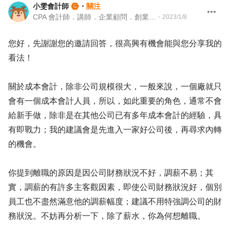
小雯會計師
・
關注
CPA 會計師．講師．企業顧問．創業輔導顧問
・
2023/1/8
您好，先謝謝您的邀請回答，很高興有機會能與您分享我的
看法！
關於成本會計，除非公司規模很大，一般來說，一個廠就只
會有一個成本會計人員，所以，如此重要的角色，通常不會
給新手做，除非是在其他公司已有多年成本會計的經驗，具
有即戰力；我的建議會是先進入一家好公司後，再尋求內轉
的機會。
你提到離職的原因是因公司財務狀況不好，調薪不易；其
實，調薪的有許多主客觀因素，即使公司財務狀況好，個別
員工也不盡然滿意他的調薪幅度；建議不用特強調公司的財
務狀況。不妨再分析一下，除了薪水，你為何想離職。