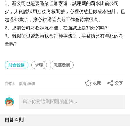
1、新公司也是製造業但離家遠，試用期的薪水比前公司
少，人資說試用期後考核調薪，心裡仍然想做成本會計。已
超過40歲了，擔心錯過這次新工作會待業很久。
2、說前公司財務狀況不佳，在面試上是扣分的嗎?
3、離職前也曾想再找會計師事務所，事務所會有年紀的考
量嗎?
財會稅務
求職
職涯發展
收藏
分享
回答
4
觀看
4845
回答
4
則