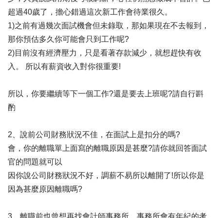
超過40歲了，擔心錯過這次新工作會待業很久。
1)之前有過幾次面試機會但未錄取，那如果現在不去報到，
那你預估多久你可能會只到工作呢?
2)目前沒有經濟壓力，只是看著存款減少，就想趕快有收
入。 所以有薪資收入對你很重要!
所以，你要繼續等下一個工作?還是要去上班呢?請自行斟
酌
2、說前公司財務狀況不佳，在面試上是扣分的嗎?
會，你的離職單上面寫的離職原因是甚麼?請你就回答面試
官的問題就可以
因你說公司財務狀況不好，調薪不易所以離開了!所以你是
因為甚麼原因離職嗎?
3、離職前也曾想再找會計師事務所，事務所會有年紀的考