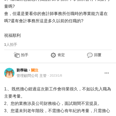
量嗎?
會，但還是要看你的會計師事務所任職時的專業能力還在
嗎?還有會計事務所這是多久以前的任職的?
祝福順利
1
人拍手
拍手
肯定
回覆
劉學融
・
關注
管理顧問公司 主管
・
2023/1/8
1.、既然擔心錯過這次新工作會待業很久，不如以先入職為
主要考量。
2、您的業務涉及公司財務核心，面試期間不宜提及。
3、您還未到老年階段，不需擔心有年紀的考量，只需擔心